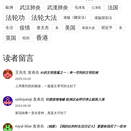
武汉肺炎
武漢肺炎
法国
歐洲
毛泽东
江泽民
法轮功
法轮大法
港版《國安法》
港版国安法
美国
疫情
生活
章天亮
習近平
美
美国大选
英
香港
英国
轮回
读者留言
王先生
发表在
AI的文明意蕴之一：单一空间的文明症候
2025-10-20
上周看到您的频道，一篇篇文章写的太好了
uslivjunoji
发表在
印度疫情海啸 欧洲议会呼吁停止航班入境
2022-08-30
新冠病毒一直在变种，真是太可怕了
royal blue
发表在
（独家）【我的比利时生活日记 5】 婆婆给我买了一双布