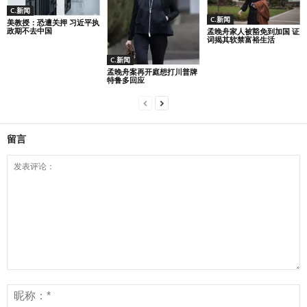
C.新闻
C.新闻
美教授：恐遭关押 习近平执
政期不去中国
孟晚舟家人被豁免到加国 证
词揭其软禁富裕生活
C.新闻
孟晚舟案再开庭想打川普牌
特鲁多回应
留言