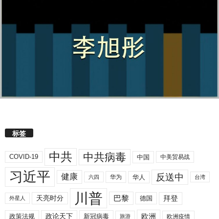
标签
中共
中共病毒
COVID-19
中国
中美贸易战
习近平
反送中
健康
华人
华为
六四
台湾
川普
拜登
天亮时分
巴黎
德国
外星人
欧洲
政策法规
政论天下
新冠病毒
欧洲疫情
旅游