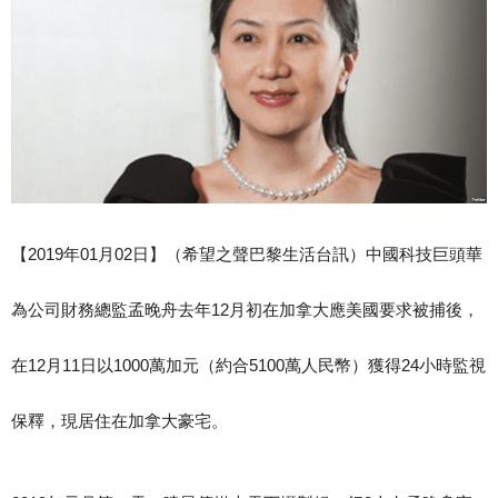
【
2019
年
01
月
02
日】（希望之聲巴黎生活台訊）中國科技巨頭華
為公司財務總監孟晚舟去年
12
月初在加拿大應美國要求被捕後，
在12月11日以1000萬加元（約合5100萬人民幣）獲得24小時監視
保釋，現居住在加拿大豪宅。