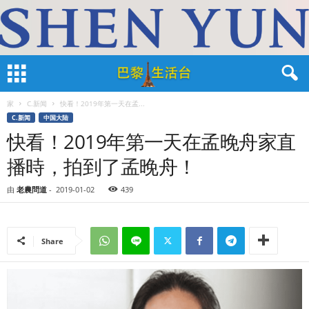
家
C.新闻
快看！2019年第一天在孟...
C.新闻
中国大陆
快看！2019年第一天在孟晚舟家直
播時，拍到了孟晚舟！
由
老農問道
-
2019-01-02
439
Share