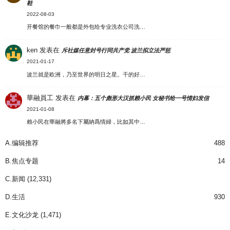
鞋
2022-08-03
开餐馆的餐巾一般都是外包给专业洗衣公司洗…
ken
发表在
斥社媒任意封号行同共产党 波兰拟立法严惩
2021-01-17
波兰就是欧洲，乃至世界的明日之星。干的好…
華融員工
发表在
内幕：五个彪形大汉抓赖小民 女秘书给一号情妇发信
2021-01-08
賴小民在華融將多名下屬納爲情婦，比如其中…
A.编辑推荐
488
B.焦点专题
14
C.新闻
(12,331)
D.生活
930
E.文化沙龙
(1,471)