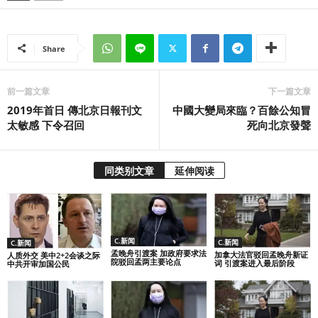
Share
前一篇文章
下一篇文章
2019年首日 傳北京日報刊文
中國大變局來臨？百餘公知冒
太敏感 下令召回
死向北京發聲
同类别文章
延伸阅读
C.新闻
C.新闻
C.新闻
孟晚舟引渡案 加政府要求法
加拿大法官驳回孟晚舟新证
人质外交 美中2+2会谈之际
院驳回孟两主要论点
词 引渡案进入最后阶段
中共开审加国公民