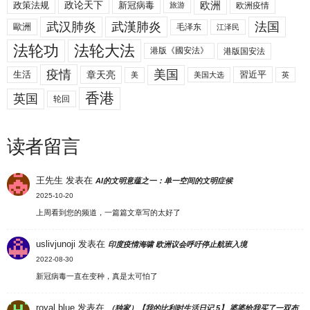
欧洲
政策法规
政论天下
新冠病毒
欧洲疫情
旅游
武汉肺炎
武漢肺炎
法国
歐洲
毛泽东
江泽民
法轮功
法轮大法
港版《國安法》
港版国安法
美国
疫情
生活
章天亮
習近平
美
美国大选
英
香港
英国
轮回
读者留言
王先生
发表在
AI的文明意蕴之一：单一空间的文明症候
2025-10-20
上周看到您的频道，一篇篇文章写的太好了
uslivjunoji
发表在
印度疫情海啸 欧洲议会呼吁停止航班入境
2022-08-30
新冠病毒一直在变种，真是太可怕了
royal blue
发表在
（独家）【我的比利时生活日记 5】 婆婆给我买了一双布