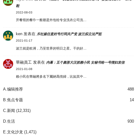
鞋
2022-08-03
开餐馆的餐巾一般都是外包给专业洗衣公司洗…
ken
发表在
斥社媒任意封号行同共产党 波兰拟立法严惩
2021-01-17
波兰就是欧洲，乃至世界的明日之星。干的好…
華融員工
发表在
内幕：五个彪形大汉抓赖小民 女秘书给一号情妇发信
2021-01-08
賴小民在華融將多名下屬納爲情婦，比如其中…
A.编辑推荐
488
B.焦点专题
14
C.新闻
(12,331)
D.生活
930
E.文化沙龙
(1,471)