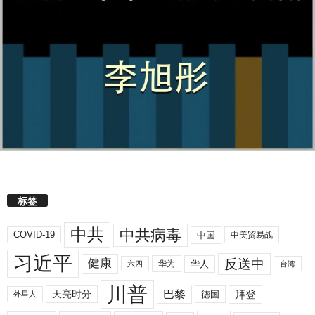
标签
中共
中共病毒
COVID-19
中国
中美贸易战
习近平
反送中
健康
华人
华为
六四
台湾
川普
拜登
天亮时分
巴黎
德国
外星人