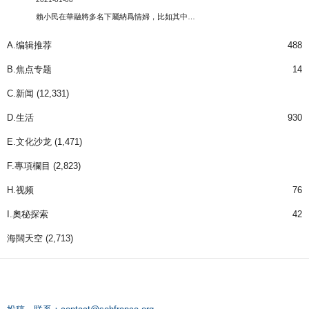
賴小民在華融將多名下屬納爲情婦，比如其中…
A.编辑推荐
488
B.焦点专题
14
C.新闻
(12,331)
D.生活
930
E.文化沙龙
(1,471)
F.專項欄目
(2,823)
H.视频
76
I.奧秘探索
42
海闊天空
(2,713)