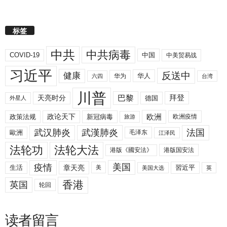
标签
中共
中共病毒
COVID-19
中国
中美贸易战
习近平
反送中
健康
华人
华为
六四
台湾
川普
拜登
天亮时分
巴黎
德国
外星人
欧洲
政策法规
政论天下
新冠病毒
欧洲疫情
旅游
武汉肺炎
武漢肺炎
法国
歐洲
毛泽东
江泽民
法轮功
法轮大法
港版《國安法》
港版国安法
美国
疫情
生活
章天亮
習近平
美
美国大选
英
香港
英国
轮回
读者留言