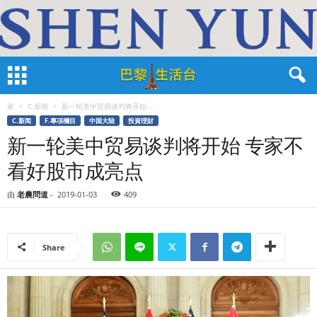
家
C.新闻
新一轮美中贸易谈判将开始 ...
C.新闻
F.專項欄目
中国大陆
投資理財
新一轮美中贸易谈判将开始 专家不
看好股市成亮点
由
老農問道
-
2019-01-03
409
Share