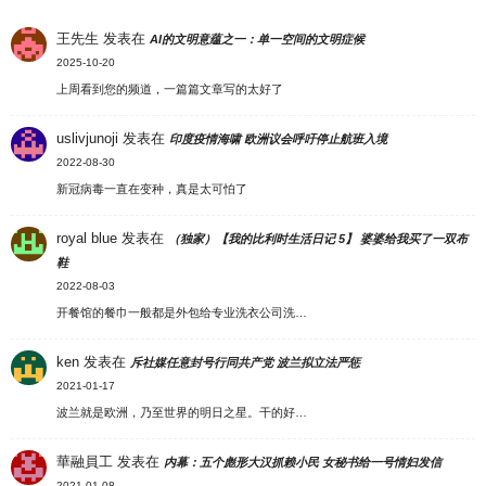
王先生
发表在
AI的文明意蕴之一：单一空间的文明症候
2025-10-20
上周看到您的频道，一篇篇文章写的太好了
uslivjunoji
发表在
印度疫情海啸 欧洲议会呼吁停止航班入境
2022-08-30
新冠病毒一直在变种，真是太可怕了
royal blue
发表在
（独家）【我的比利时生活日记 5】 婆婆给我买了一双布
鞋
2022-08-03
开餐馆的餐巾一般都是外包给专业洗衣公司洗…
ken
发表在
斥社媒任意封号行同共产党 波兰拟立法严惩
2021-01-17
波兰就是欧洲，乃至世界的明日之星。干的好…
華融員工
发表在
内幕：五个彪形大汉抓赖小民 女秘书给一号情妇发信
2021-01-08