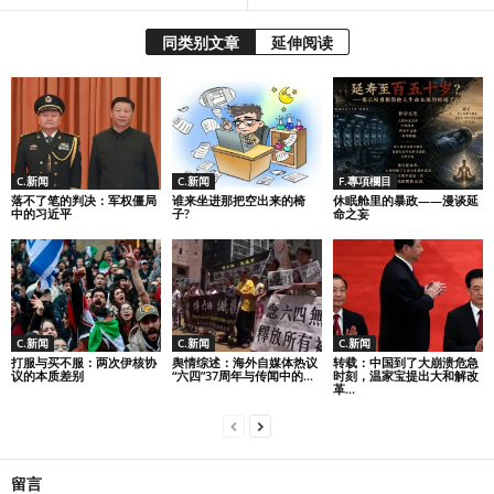
同类别文章
延伸阅读
C.新闻
C.新闻
F.專項欄目
落不了笔的判决：军权僵局
谁来坐进那把空出来的椅
休眠舱里的暴政——漫谈延
中的习近平
子?
命之妄
C.新闻
C.新闻
C.新闻
打服与买不服：两次伊核协
舆情综述：海外自媒体热议
转载：中国到了大崩溃危急
议的本质差别
“六四”37周年与传闻中的...
时刻，温家宝提出大和解改
革...
留言