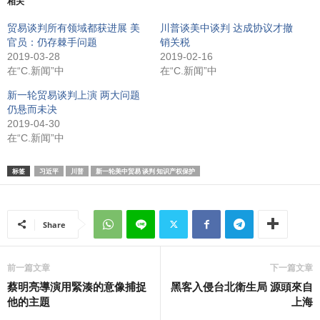
相关
贸易谈判所有领域都获进展 美
川普谈美中谈判 达成协议才撤
官员：仍存棘手问题
销关税
2019-03-28
2019-02-16
在“C.新闻”中
在“C.新闻”中
新一轮贸易谈判上演 两大问题
仍悬而未决
2019-04-30
在“C.新闻”中
标签
习近平
川普
新一轮美中贸易 谈判 知识产权保护
Share
前一篇文章
下一篇文章
蔡明亮導演用緊湊的意像捕捉
黑客入侵台北衛生局 源頭來自
他的主題
上海