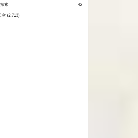
秘探索
42
天空
(2,713)