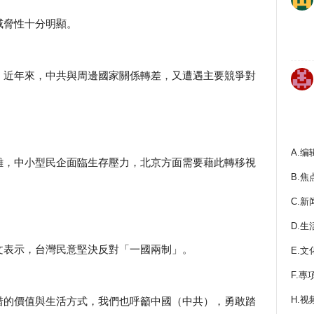
威脅性十分明顯。
，近年來，中共與周邊國家關係轉差，又遭遇主要競爭對
A.编
離，中小型民企面臨生存壓力，北京方面需要藉此轉移視
B.焦
C.新
D.生
文表示，台灣民意堅決反對「一國兩制」。
E.文
F.專
H.视
惜的價值與生活方式，我們也呼籲中國（中共），勇敢踏