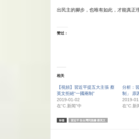
出民主的腳步，也唯有如此，才能真正
赞过：
相关
【視頻】習近平提五大主張 蔡
分析：
英文拒絕“一國兩制”
制」 原
2019-01-02
2019-01
在“C.新闻”中
在“C.新
标签
習近平 告台灣同胞書 蔡英文