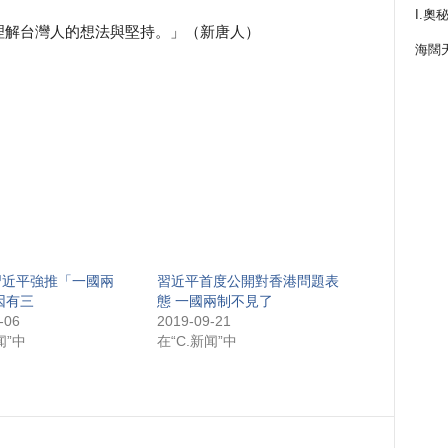
I.奧
理解台灣人的想法與堅持。」（新唐人）
海闊
習近平強推「一國兩
習近平首度公開對香港問題表
因有三
態 一國兩制不見了
-06
2019-09-21
闻”中
在“C.新闻”中