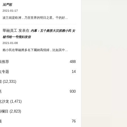
法严惩
2021-01-17
波兰就是欧洲，乃至世界的明日之星。干的好…
華融員工
发表在
内幕：五个彪形大汉抓赖小民 女
秘书给一号情妇发信
2021-01-08
賴小民在華融將多名下屬納爲情婦，比如其中…
辑推荐
488
点专题
14
闻
(12,331)
活
930
化沙龙
(1,471)
項欄目
(2,823)
频
76