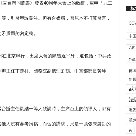
紀念《告台灣同胞書》發表40周年大會上的致辭，重申「九二
标
」等，引發輿論關注。但有台媒稱，習原本不打算發言，
COV
的矛盾而匆匆定稿。
中
六四
2日在北京舉行，出席大會的除習近平外，還包括：中共政
外星
德
中辦主任丁薛祥、國務院副總理劉鶴、中宣部部長黃坤
新
武
法
國台辦主任劉結一等人致詞時，主席台上的領導人，都有
港版
章
其他人沒有參考講稿，而習的講稿，只是一張張未裝訂的
英