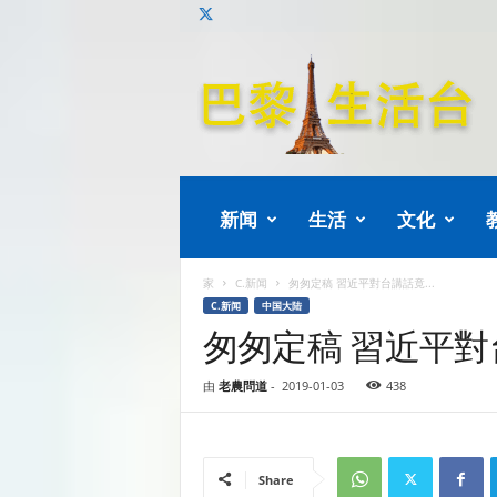
巴
黎
生
活
新闻
生活
文化
家
C.新闻
匆匆定稿 習近平對台講話竟...
C.新闻
中国大陆
匆匆定稿 習近平
由
老農問道
-
2019-01-03
438
Share