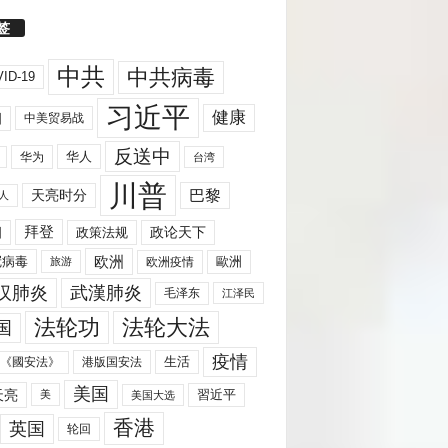
签
中共
中共病毒
ID-19
习近平
健康
国
中美贸易战
反送中
华人
华为
台湾
川普
天亮时分
巴黎
人
拜登
国
政策法规
政论天下
欧洲
歐洲
冠病毒
欧洲疫情
旅游
汉肺炎
武漢肺炎
毛泽东
江泽民
法轮功
法轮大法
国
疫情
生活
《國安法》
港版国安法
美国
天亮
習近平
美
美国大选
香港
英国
轮回