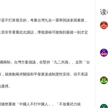
读
平是不打算發言的，考量台灣九合一選舉與諸多因素後，
上習非常看重此次講話，導致講稿可能拖到最後一刻才定
一國兩制」台灣方案倡議，在堅持「九二共識」、反對「台
商，就推動兩岸關係和平發展達成制度性安排。但不承諾
的選擇。
習雖然重複「中國人不打中國人」、「不放棄武力統