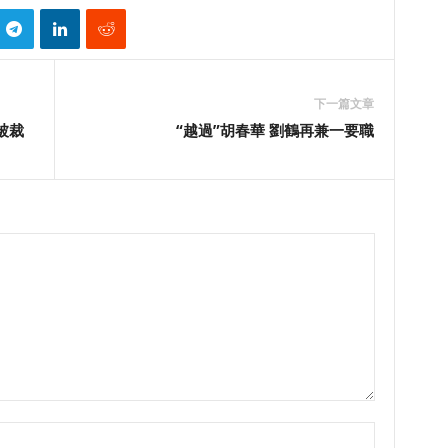
下一篇文章
被裁
“越過”胡春華 劉鶴再兼一要職