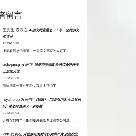
者留言
王先生
发表在
AI的文明意蕴之一：单一空间的文
明症候
2025-10-20
上周看到您的频道，一篇篇文章写的太好了
uslivjunoji
发表在
印度疫情海啸 欧洲议会呼吁停
止航班入境
2022-08-30
新冠病毒一直在变种，真是太可怕了
royal blue
发表在
（独家）【我的比利时生活日记
5】 婆婆给我买了一双布鞋
2022-08-03
开餐馆的餐巾一般都是外包给专业洗衣公司洗…
ken
发表在
斥社媒任意封号行同共产党 波兰拟立