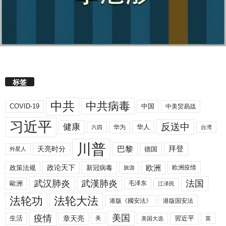
标签
中共
中共病毒
COVID-19
中国
中美贸易战
习近平
反送中
健康
华人
华为
六四
台湾
川普
拜登
天亮时分
巴黎
德国
外星人
欧洲
政策法规
政论天下
新冠病毒
欧洲疫情
旅游
武汉肺炎
武漢肺炎
法国
歐洲
毛泽东
江泽民
法轮功
法轮大法
港版《國安法》
港版国安法
美国
疫情
生活
章天亮
習近平
美
美国大选
英