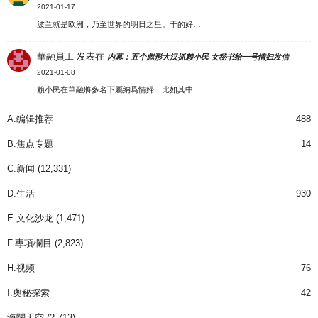
2021-01-17
波兰就是欧洲，乃至世界的明日之星。干的好…
華融員工
发表在
内幕：五个彪形大汉抓赖小民 女秘书给一号情妇发信
2021-01-08
賴小民在華融將多名下屬納爲情婦，比如其中…
A.编辑推荐
488
B.焦点专题
14
C.新闻
(12,331)
D.生活
930
E.文化沙龙
(1,471)
F.專項欄目
(2,823)
H.视频
76
I.奧秘探索
42
海闊天空
(2,713)