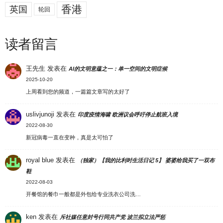
香港
英国
轮回
读者留言
王先生
发表在
AI的文明意蕴之一：单一空间的文明症候
2025-10-20
上周看到您的频道，一篇篇文章写的太好了
uslivjunoji
发表在
印度疫情海啸 欧洲议会呼吁停止航班入境
2022-08-30
新冠病毒一直在变种，真是太可怕了
royal blue
发表在
（独家）【我的比利时生活日记 5】 婆婆给我买了一双布
鞋
2022-08-03
开餐馆的餐巾一般都是外包给专业洗衣公司洗…
ken
发表在
斥社媒任意封号行同共产党 波兰拟立法严惩