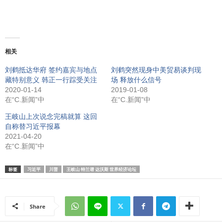
相关
刘鹤抵达华府 签约嘉宾与地点
刘鹤突然现身中美贸易谈判现
藏特别意义 韩正一行踪受关注
场 释放什么信号
2020-01-14
2019-01-08
在“C.新闻”中
在“C.新闻”中
王岐山上次说念完稿就算 这回
自称替习近平报幕
2021-04-20
在“C.新闻”中
标签
习近平
川普
王岐山 特兰谱 达沃斯 世界经济论坛
Share