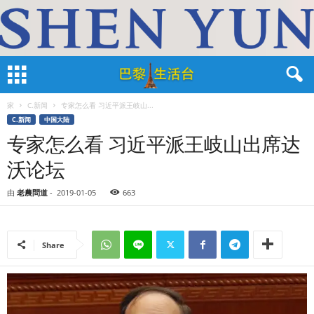
家
C.新闻
专家怎么看 习近平派王岐山...
C.新闻
中国大陆
专家怎么看 习近平派王岐山出席达
沃论坛
由
老農問道
-
2019-01-05
663
Share