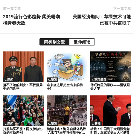
前一篇文章
下一篇文章
2019流行色彩趋势 柔美珊瑚
美国经济顾问：苹果技术可能
橘青春无敌
已被中共盗取了
同类别文章
延伸阅读
C.新闻
C.新闻
F.專項欄目
落不了笔的判决：军权僵局
谁来坐进那把空出来的椅
休眠舱里的暴政——漫谈延
中的习近平
子?
命之妄
C.新闻
C.新闻
C.新闻
打服与买不服：两次伊核协
舆情综述：海外自媒体热议
转载：中国到了大崩溃危急
议的本质差别
“六四”37周年与传闻中的...
时刻，温家宝提出大和解改