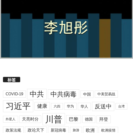
标签
中共
中共病毒
COVID-19
中国
中美贸易战
习近平
反送中
健康
华人
华为
六四
台湾
川普
拜登
天亮时分
巴黎
德国
外星人
欧洲
政策法规
政论天下
新冠病毒
欧洲疫情
旅游