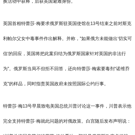
换活动中获释，后获英国避难身份。
英国首相特蕾莎·梅要求俄罗斯驻英国使馆在13号结束之前对斯克
利帕尔父女中毒事件作出解释。并称，”如果俄方未能做出‘切实可
信’的回应，英国将把此案归结为俄罗斯国家针对英国的非法行
为”。俄罗斯当局不但拒不回答，还向特蕾莎·梅索要毒剂“诺维乔
克”的样品，同时指责英国政府未按照国际公约行事。
特蕾莎·梅13号早晨致电美国总统川普讨论这一事件，川普表示他
完全支持特蕾莎·梅就此问题的对俄政策。白宫随后发布声明说：