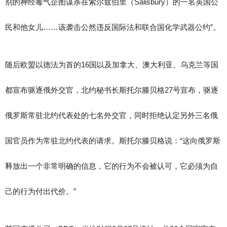
别的神经毒气企图谋杀在索尔兹伯里（Salisbury）的一名英国公
民和他女儿……该袭击公然违反国际法和联合国化学武器公约”。
随后欧盟以德法为首的16国以及加拿大、澳大利亚、乌克兰等国
都宣布驱逐俄外交官，北约秘书长斯托尔滕贝格27号宣布，驱逐
俄罗斯常驻北约代表处的七名外交官，同时拒绝认定另外三名俄
国官员作为常驻北约代表的请求。斯托尔滕贝格说：“这向俄罗斯
释放出一个非常明确的信息，它的行为不会被认可，它必须为自
己的行为付出代价。”