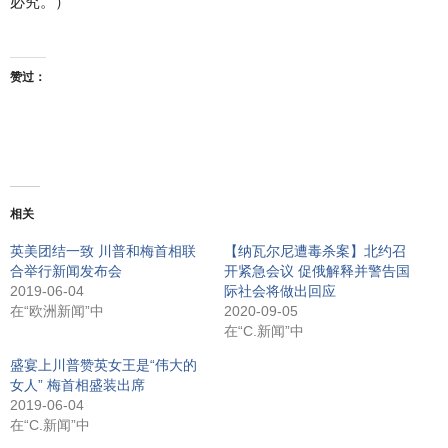
必究。）
赞过：
相关
英美团结一致 川普和梅首相联
【纳瓦尔尼遭毒杀案】北约召
合举行新闻发布会
开紧急会议 促俄解释并警告国
2019-06-04
际社会将做出回应
在“欧洲新闻”中
2020-09-05
在“C.新闻”中
盛宴上川普赞英女王是“伟大的
女人” 梅首相盛装出席
2019-06-04
在“C.新闻”中