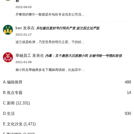
鞋
2022-08-03
开餐馆的餐巾一般都是外包给专业洗衣公司洗…
ken
发表在
斥社媒任意封号行同共产党 波兰拟立法严惩
2021-01-17
波兰就是欧洲，乃至世界的明日之星。干的好…
華融員工
发表在
内幕：五个彪形大汉抓赖小民 女秘书给一号情妇发信
2021-01-08
賴小民在華融將多名下屬納爲情婦，比如其中…
A.编辑推荐
488
B.焦点专题
14
C.新闻
(12,331)
D.生活
930
E.文化沙龙
(1,471)