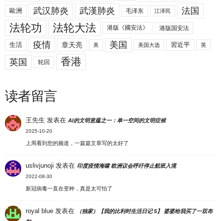
武汉肺炎
武漢肺炎
法国
歐洲
毛泽东
江泽民
法轮功
法轮大法
港版《國安法》
港版国安法
美国
疫情
生活
章天亮
習近平
美
美国大选
英
香港
英国
轮回
读者留言
王先生
发表在
AI的文明意蕴之一：单一空间的文明症候
2025-10-20
上周看到您的频道，一篇篇文章写的太好了
uslivjunoji
发表在
印度疫情海啸 欧洲议会呼吁停止航班入境
2022-08-30
新冠病毒一直在变种，真是太可怕了
royal blue
发表在
（独家）【我的比利时生活日记 5】 婆婆给我买了一双布