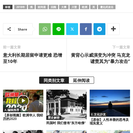
标签
2018年
俄
前间谍
回顾
大事
川普
欧洲
英
遭化武攻击
Share
前一篇文章
下一篇文章
意大利长期居留申请更难 恐增
黄背心示威演变为冲突 马克龙
至10年
谴责其为“暴力攻击”
同类别文章
延伸阅读
A.编辑推荐
E.文化沙龙
【原创视频】欧洲华人 我经
歷史解密
历的2020
【原创】人性本善的思考及
民国时 我们曾有“东方哈佛”
现实意义