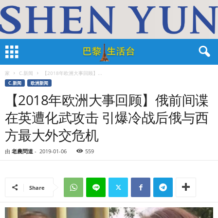
家
C.新闻
【2018年欧洲大事回顾】...
C.新闻
欧洲新闻
【2018年欧洲大事回顾】俄前间谍
在英遭化武攻击 引爆冷战后俄与西
方最大外交危机
由
老農問道
-
2019-01-06
559
Share