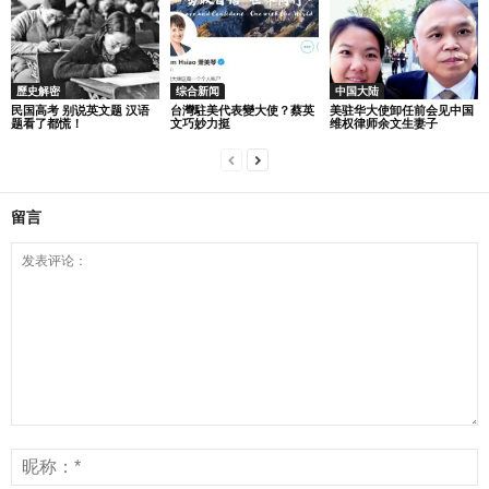
歷史解密
综合新闻
中国大陆
民国高考 别说英文题 汉语
台灣駐美代表變大使？蔡英
美驻华大使卸任前会见中国
题看了都慌！
文巧妙力挺
维权律师余文生妻子
留言