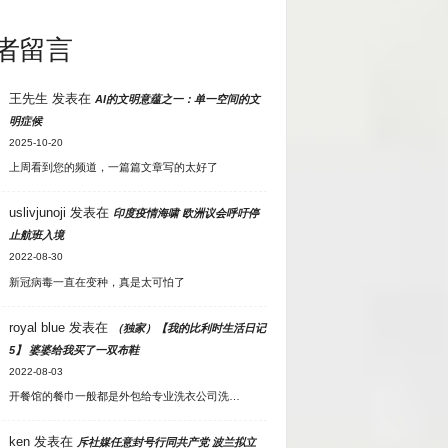
者留言
王先生
发表在
AI的文明意蕴之一：单一空间的文
明症候
2025-10-20
上周看到您的频道，一篇篇文章写的太好了
uslivjunoji
发表在
印度疫情海啸 欧洲议会呼吁停
止航班入境
2022-08-30
新冠病毒一直在变种，真是太可怕了
royal blue
发表在
（独家）【我的比利时生活日记
5】 婆婆给我买了一双布鞋
2022-08-03
开餐馆的餐巾一般都是外包给专业洗衣公司洗…
ken
发表在
斥社媒任意封号行同共产党 波兰拟立