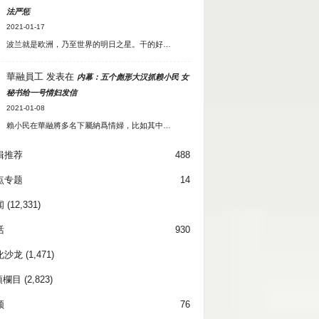
法严惩
2021-01-17
波兰就是欧洲，乃至世界的明日之星。干的好…
華融員工
发表在
内幕：五个彪形大汉抓赖小民 女
秘书给一号情妇发信
2021-01-08
賴小民在華融將多名下屬納爲情婦，比如其中…
辑推荐
488
点专题
14
闻
(12,331)
活
930
化沙龙
(1,471)
項欄目
(2,823)
频
76