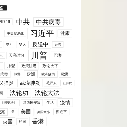
签
中共
中共病毒
ID-19
习近平
健康
国
中美贸易战
反送中
华人
华为
台湾
川普
天亮时分
巴黎
人
拜登
国
政策法规
政论天下
欧洲
歐洲
冠病毒
欧洲疫情
旅游
汉肺炎
武漢肺炎
毛泽东
江泽民
法轮功
法轮大法
国
疫情
生活
《國安法》
港版国安法
美国
天亮
習近平
美
美国大选
香港
英国
轮回