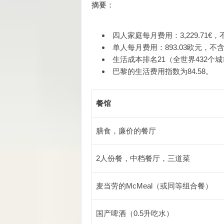
摘要：
四人家庭每月费用：
3,229.71€
单人每月费用：
893.03欧元，
不
生活成本排名
21（全世界432个
城
巴黎的生活费用指数为
84.58
。
餐馆
膳食，廉价的餐厅
2人份餐，中档餐厅，三道菜
麦当劳的McMeal（或同等组合餐）
国产啤酒（0.5升吃水）