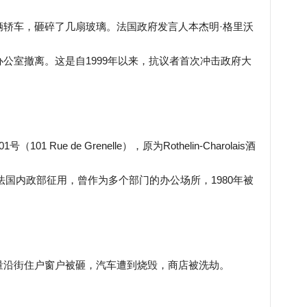
辆轿车，砸碎了几扇玻璃。法国政府发言人本杰明·格里沃
助手被迫从办公室撤离。这是自1999年以来，抗议者首次冲击政府大
Rue de Grenelle），原为Rothelin-Charolais酒
被法国内政部征用，曾作为多个部门的办公场所，1980年被
量沿街住户窗户被砸，汽车遭到烧毁，商店被洗劫。