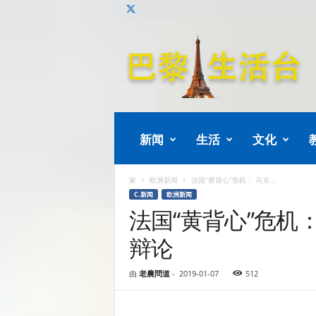
巴
黎
生
活
新闻
生活
文化
家
欧洲新闻
法国“黄背心”危机： 马克...
C.新闻
欧洲新闻
法国“黄背心”危机
辩论
由
老農問道
-
2019-01-07
512