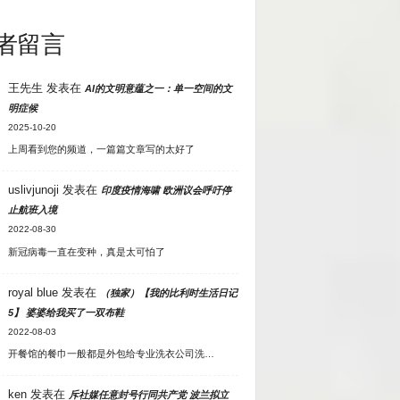
者留言
王先生
发表在
AI的文明意蕴之一：单一空间的文
明症候
2025-10-20
上周看到您的频道，一篇篇文章写的太好了
uslivjunoji
发表在
印度疫情海啸 欧洲议会呼吁停
止航班入境
2022-08-30
新冠病毒一直在变种，真是太可怕了
royal blue
发表在
（独家）【我的比利时生活日记
5】 婆婆给我买了一双布鞋
2022-08-03
开餐馆的餐巾一般都是外包给专业洗衣公司洗…
ken
发表在
斥社媒任意封号行同共产党 波兰拟立