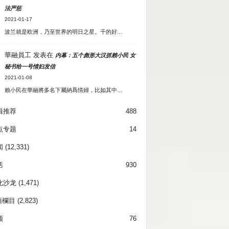
法严惩
2021-01-17
波兰就是欧洲，乃至世界的明日之星。干的好…
華融員工
发表在
内幕：五个彪形大汉抓赖小民 女
秘书给一号情妇发信
2021-01-08
賴小民在華融將多名下屬納爲情婦，比如其中…
辑推荐
488
点专题
14
闻
(12,331)
活
930
化沙龙
(1,471)
項欄目
(2,823)
频
76