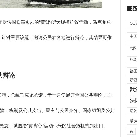
标
】面对法国愈演愈烈的“黄背心”大规模抗议活动，马克龙总
COV
中
。针对重要议题，邀请公民在各地进行辩论，其结果可作
六四
外星
德
共辩论
新
武
民怨，总统马克龙承诺，于一月份展开全国公共辩论，主
法
过渡、税制及公共支出、民主与公民身分、国家组织及公共
港版
章
民意，试图给“黄背心”运动带来的社会危机找到出口。
英