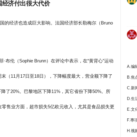
国经济付出很大代价
国的经济也造成巨大影响。法国经济部长勒梅尔（Bruno
伦（Sophie Brunn）在评论中表示，在“黄背心”运动
A.编
末（11月17日至18日），下降幅度最大，营业额下降了
B.焦
C.新
降了20%。巴黎地区下降11%，其它省份下降50%。所
D.生
在零售业方面，超市损失5亿欧元收入，尤其是食品损失更
E.文
F.專
。
H.视