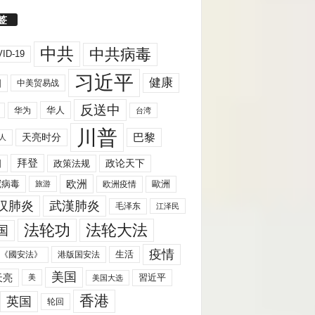
签
中共
中共病毒
ID-19
习近平
健康
国
中美贸易战
反送中
华人
华为
台湾
川普
天亮时分
巴黎
人
拜登
国
政策法规
政论天下
欧洲
歐洲
冠病毒
欧洲疫情
旅游
汉肺炎
武漢肺炎
毛泽东
江泽民
法轮功
法轮大法
国
疫情
生活
《國安法》
港版国安法
美国
天亮
習近平
美
美国大选
香港
英国
轮回