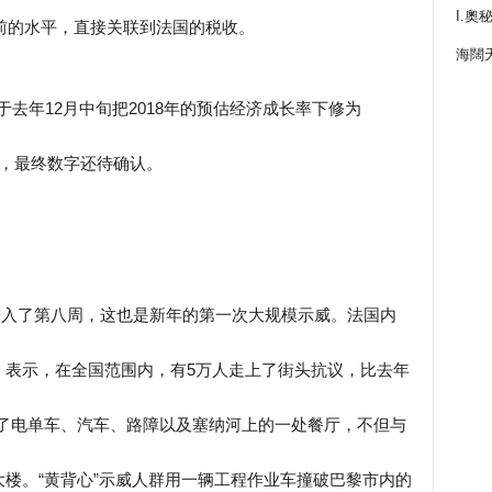
I.奧
之前的水平，直接关联到法国的税收。
海闊
于去年12月中旬把2018年的预估经济成长率下修为
分点，最终数字还待确认。
动进入了第八周，这也是新年的第一次大规模示威。法国内
taner）表示，在全国范围内，有5万人走上了街头抗议，比去年
燃了电单车、汽车、路障以及塞纳河上的一处餐厅，不但与
楼。“黄背心”示威人群用一辆工程作业车撞破巴黎市内的