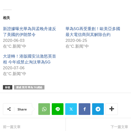
相关
新證據曝光華為與孟晚舟違反
華為5G再受重創！歐美亞多國
了美國的伊朗禁令
最大電信商與其解除合約
2020-06-03
2020-06-25
在“C.新闻”中
在“C.新闻”中
大逆轉！港版國安法激怒英首
相 今年或禁止淘汰華為5G
2020-07-06
在“C.新闻”中
标签
挪威 禁用 華為 5G網絡
Share
前一篇文章
下一篇文章