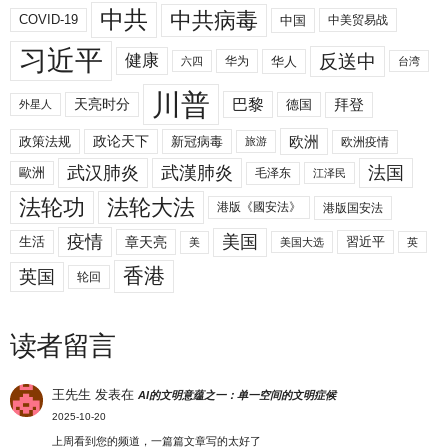
中共
中共病毒
COVID-19
中国
中美贸易战
习近平
反送中
健康
华人
华为
六四
台湾
川普
拜登
天亮时分
巴黎
德国
外星人
欧洲
政策法规
政论天下
新冠病毒
欧洲疫情
旅游
武汉肺炎
武漢肺炎
法国
歐洲
毛泽东
江泽民
法轮功
法轮大法
港版《國安法》
港版国安法
美国
疫情
生活
章天亮
習近平
美
美国大选
英
香港
英国
轮回
读者留言
王先生
发表在
AI的文明意蕴之一：单一空间的文明症候
2025-10-20
上周看到您的频道，一篇篇文章写的太好了