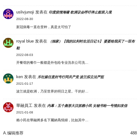
uslivjunoji
发表在
印度疫情海啸 欧洲议会呼吁停止航班入境
2022-08-30
新冠病毒一直在变种，真是太可怕了
royal blue
发表在
（独家）【我的比利时生活日记 5】 婆婆给我买了一双布
鞋
2022-08-03
开餐馆的餐巾一般都是外包给专业洗衣公司洗…
ken
发表在
斥社媒任意封号行同共产党 波兰拟立法严惩
2021-01-17
波兰就是欧洲，乃至世界的明日之星。干的好…
華融員工
发表在
内幕：五个彪形大汉抓赖小民 女秘书给一号情妇发信
2021-01-08
賴小民在華融將多名下屬納爲情婦，比如其中…
A.编辑推荐
488