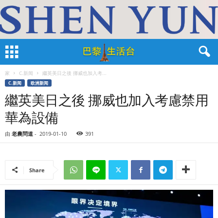
家
C.新闻
繼英美日之後 挪威也加入考...
C.新闻
欧洲新闻
繼英美日之後 挪威也加入考慮禁用
華為設備
由
老農問道
-
2019-01-10
391
Share