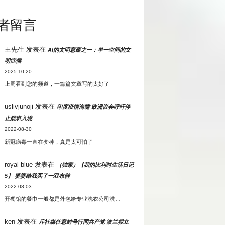
者留言
王先生
发表在
AI的文明意蕴之一：单一空间的文
明症候
2025-10-20
上周看到您的频道，一篇篇文章写的太好了
uslivjunoji
发表在
印度疫情海啸 欧洲议会呼吁停
止航班入境
2022-08-30
新冠病毒一直在变种，真是太可怕了
royal blue
发表在
（独家）【我的比利时生活日记
5】 婆婆给我买了一双布鞋
2022-08-03
开餐馆的餐巾一般都是外包给专业洗衣公司洗…
ken
发表在
斥社媒任意封号行同共产党 波兰拟立