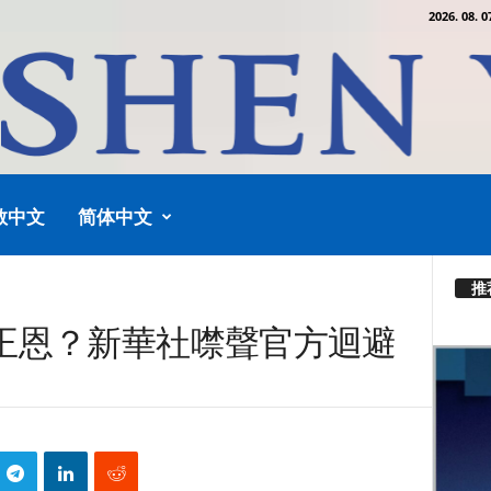
2026. 08. 0
教中文
简体中文
推
正恩？新華社噤聲官方迴避