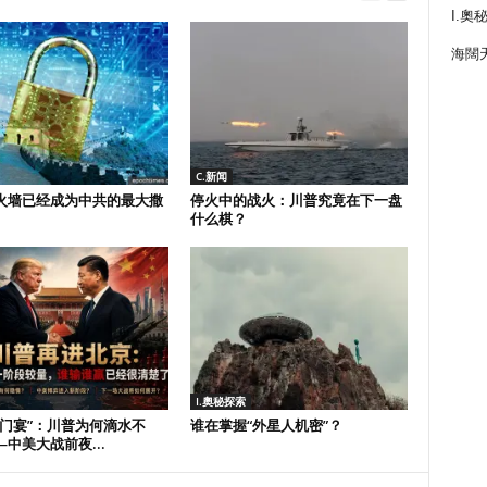
I.奧
海闊
C.新闻
火墙已经成为中共的最大撒
停火中的战火：川普究竟在下一盘
什么棋？
I.奧秘探索
鸿门宴”：川普为何滴水不
谁在掌握“外星人机密”？
中美大战前夜...