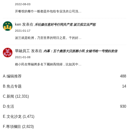
2022-08-03
开餐馆的餐巾一般都是外包给专业洗衣公司洗…
ken
发表在
斥社媒任意封号行同共产党 波兰拟立法严惩
2021-01-17
波兰就是欧洲，乃至世界的明日之星。干的好…
華融員工
发表在
内幕：五个彪形大汉抓赖小民 女秘书给一号情妇发信
2021-01-08
賴小民在華融將多名下屬納爲情婦，比如其中…
A.编辑推荐
488
B.焦点专题
14
C.新闻
(12,331)
D.生活
930
E.文化沙龙
(1,471)
F.專項欄目
(2,823)