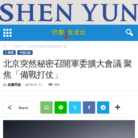
家
C.新闻
北京突然秘密召開軍委擴大會...
C.新闻
中国大陆
北京突然秘密召開軍委擴大會議 聚
焦「備戰打仗」
由
老農問道
-
2019-01-11
590
Share