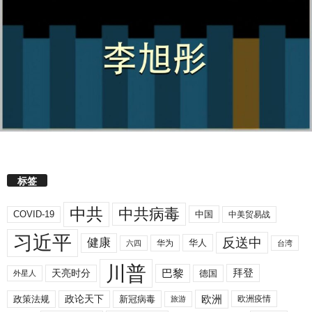
标签
中共
中共病毒
COVID-19
中国
中美贸易战
习近平
反送中
健康
华人
华为
六四
台湾
川普
拜登
天亮时分
巴黎
德国
外星人
欧洲
政策法规
政论天下
新冠病毒
欧洲疫情
旅游