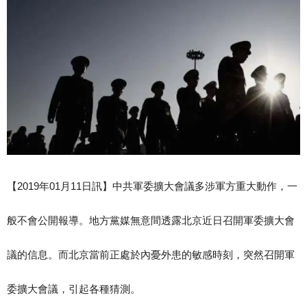
【2019年01月11日訊】中共軍委擴大會議多涉軍方重大動作，一
般不會公開報導。地方黨媒無意間透露北京近日召開軍委擴大會
議的信息。而北京當前正處於內憂外患的敏感時刻，突然召開軍
委擴大會議，引起各種猜測。