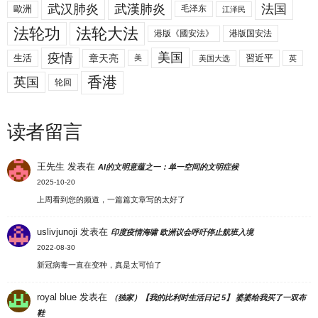
武汉肺炎
武漢肺炎
法国
歐洲
毛泽东
江泽民
法轮功
法轮大法
港版《國安法》
港版国安法
美国
疫情
生活
章天亮
習近平
美
美国大选
英
香港
英国
轮回
读者留言
王先生
发表在
AI的文明意蕴之一：单一空间的文明症候
2025-10-20
上周看到您的频道，一篇篇文章写的太好了
uslivjunoji
发表在
印度疫情海啸 欧洲议会呼吁停止航班入境
2022-08-30
新冠病毒一直在变种，真是太可怕了
royal blue
发表在
（独家）【我的比利时生活日记 5】 婆婆给我买了一双布
鞋