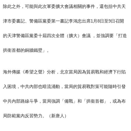
除此之外，可能與此次軍委擴大會議相關的事件，還包括中共天
津市委書記、警備區黨委第一書記李鴻忠出席1月8日至9日召開
的天津警備區黨委十屆四次全體（擴大）會議 ，並強調要「打造
拱衛首都的銅牆鐵壁」。
海外傳媒《希望之聲》分析，北京當局因為貿易戰和經濟下行陷
入困境，中共內部也暗流涌動，當局的貿易戰對策可能隨時引發
中共內部路線斗爭，當局強調「備戰」和「拱衞首都」，或為布
局防範黨內反習勢力。（新唐人）