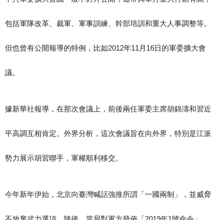
包括軍隊改革、裁軍、軍事訓練、幹部培訓和重大人事調整等。
但也曾有公開報導的特例，比如2012年11月16日的軍委擴大會
議。
據新華社報導，在那次會議上，前後兩任軍委主席胡錦濤和習近
平高調互相肯定。外界分析，這次會議旨在向外界，特別是江派
勢力展示胡習聯手，軍權順利移交。
今年新年伊始，北京向臺灣喊話強推所謂「一國兩制」，並威脅
不放棄武力選項。隨後，當局對軍方發佈「2019年1號命令」，