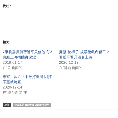
赞过：
相关
7軍委委員傳習近平只信他 每3
握緊“槍桿子”成最後救命稻草？
月給上將換貼身保鏢
習近平晉升四名上將
2019-01-17
2020-12-19
在“C.新闻”中
在“港台新闻”中
專家：習近平不敢打臺灣 因打
不贏就垮臺
2020-12-14
在“港台新闻”中
标签
中共軍委 擴大會議 胡錦濤 習近平