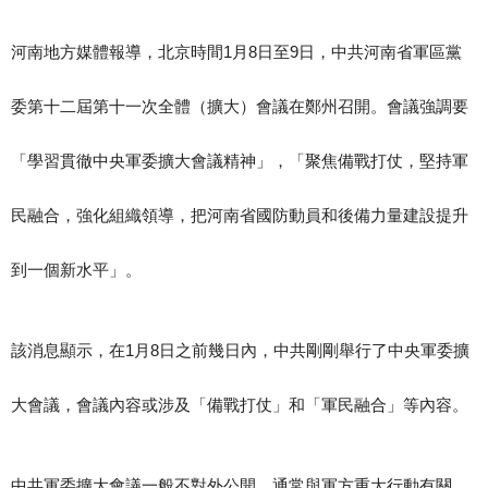
河南地方媒體報導，北京時間1月8日至9日，中共河南省軍區黨
委第十二屆第十一次全體（擴大）會議在鄭州召開。會議強調要
「學習貫徹中央軍委擴大會議精神」，「聚焦備戰打仗，堅持軍
民融合，強化組織領導，把河南省國防動員和後備力量建設提升
到一個新水平」。
該消息顯示，在1月8日之前幾日內，中共剛剛舉行了中央軍委擴
大會議，會議內容或涉及「備戰打仗」和「軍民融合」等內容。
中共軍委擴大會議一般不對外公開，通常與軍方重大行動有關，