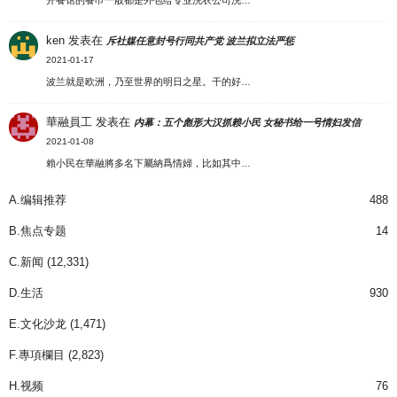
开餐馆的餐巾一般都是外包给专业洗衣公司洗…
ken
发表在
斥社媒任意封号行同共产党 波兰拟立法严惩
2021-01-17
波兰就是欧洲，乃至世界的明日之星。干的好…
華融員工
发表在
内幕：五个彪形大汉抓赖小民 女秘书给一号情妇发信
2021-01-08
賴小民在華融將多名下屬納爲情婦，比如其中…
A.编辑推荐
488
B.焦点专题
14
C.新闻
(12,331)
D.生活
930
E.文化沙龙
(1,471)
F.專項欄目
(2,823)
H.视频
76