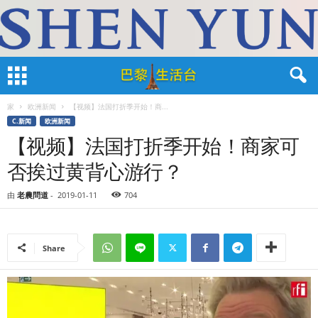
家
欧洲新闻
【视频】法国打折季开始！商...
C.新闻
欧洲新闻
【视频】法国打折季开始！商家可
否挨过黄背心游行？
由
老農問道
-
2019-01-11
704
Share