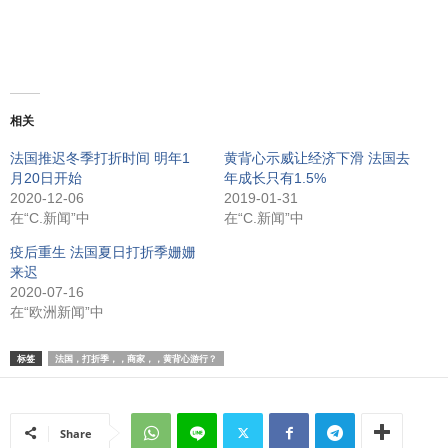
相关
法国推迟冬季打折时间 明年1
黄背心示威让经济下滑 法国去
月20日开始
年成长只有1.5%
2020-12-06
2019-01-31
在“C.新闻”中
在“C.新闻”中
疫后重生 法国夏日打折季姗姗
来迟
2020-07-16
在“欧洲新闻”中
标签
法国，打折季，，商家，，黄背心游行？
Share