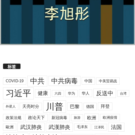
标签
中共
中共病毒
COVID-19
中国
中美贸易战
习近平
反送中
健康
华人
华为
六四
台湾
川普
拜登
天亮时分
巴黎
德国
外星人
欧洲
政策法规
政论天下
新冠病毒
欧洲疫情
旅游
武汉肺炎
武漢肺炎
法国
歐洲
毛泽东
江泽民