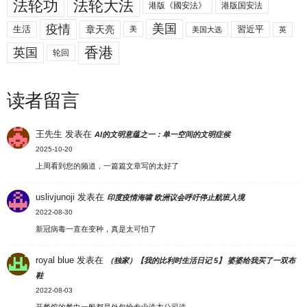
法轮功
法轮大法
港版《國安法》
港版国安法
美国
疫情
生活
章天亮
習近平
美
美国大选
英
香港
英国
轮回
读者留言
王先生
发表在
AI的文明意蕴之一：单一空间的文明症候
2025-10-20
上周看到您的频道，一篇篇文章写的太好了
uslivjunoji
发表在
印度疫情海啸 欧洲议会呼吁停止航班入境
2022-08-30
新冠病毒一直在变种，真是太可怕了
royal blue
发表在
（独家）【我的比利时生活日记 5】 婆婆给我买了一双布
鞋
2022-08-03