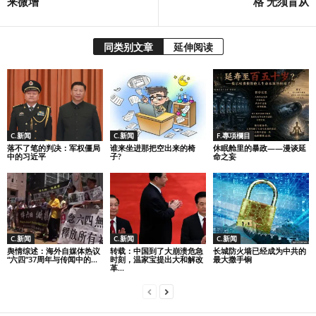
来微增
格 无须盲从
同类别文章
延伸阅读
C.新闻
C.新闻
F.專項欄目
落不了笔的判决：军权僵局
谁来坐进那把空出来的椅
休眠舱里的暴政——漫谈延
中的习近平
子?
命之妄
C.新闻
C.新闻
C.新闻
舆情综述：海外自媒体热议
转载：中国到了大崩溃危急
长城防火墙已经成为中共的
“六四”37周年与传闻中的...
时刻，温家宝提出大和解改
最大撒手锏
革...