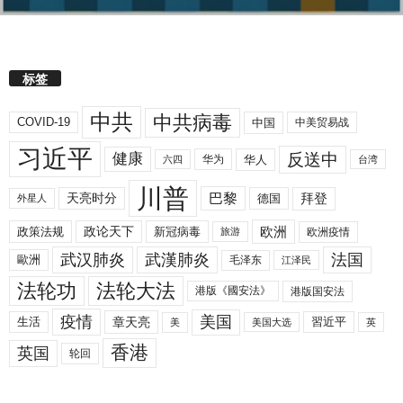
标签
中共
中共病毒
COVID-19
中国
中美贸易战
习近平
反送中
健康
华人
华为
六四
台湾
川普
拜登
天亮时分
巴黎
德国
外星人
欧洲
政策法规
政论天下
新冠病毒
欧洲疫情
旅游
武汉肺炎
武漢肺炎
法国
歐洲
毛泽东
江泽民
法轮功
法轮大法
港版《國安法》
港版国安法
美国
疫情
生活
章天亮
習近平
美
美国大选
英
香港
英国
轮回