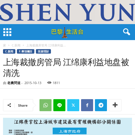
家
C.新闻
上海裁撤房管局 江绵康利益...
C.新闻
F.專項欄目
投資理財
上海裁撤房管局 江绵康利益地盘被
清洗
由
老農問道
-
2015-10-13
1811
Share