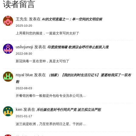
读者留言
王先生
发表在
AI的文明意蕴之一：单一空间的文明症候
2025-10-20
上周看到您的频道，一篇篇文章写的太好了
uslivjunoji
发表在
印度疫情海啸 欧洲议会呼吁停止航班入境
2022-08-30
新冠病毒一直在变种，真是太可怕了
royal blue
发表在
（独家）【我的比利时生活日记 5】 婆婆给我买了一双布
鞋
2022-08-03
开餐馆的餐巾一般都是外包给专业洗衣公司洗…
ken
发表在
斥社媒任意封号行同共产党 波兰拟立法严惩
2021-01-17
波兰就是欧洲，乃至世界的明日之星。干的好…