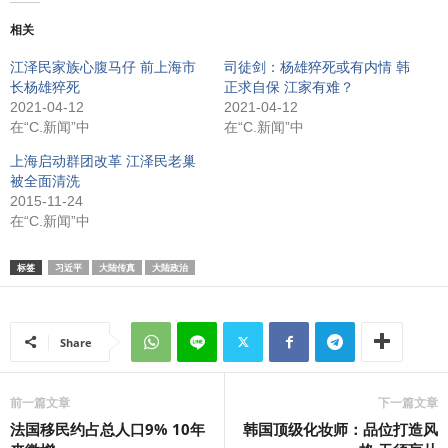
相关
江泽民家族心腹马仔 前上海市
司徒剑：杨雄猝死或有内情 韩
长杨雄猝死
正求自保 江家有难？
2021-04-12
2021-04-12
在“C.新闻”中
在“C.新闻”中
上海启动群团改革 江泽民老巢
被全面清洗
2015-11-24
在“C.新闻”中
标签
习近平
大陆传真
大陆政治
Share
前一篇文章
下一篇文章
法国移民约占总人口9% 10年
韩国顶级化妆师：品位打造风