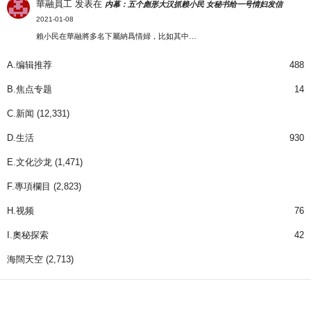
華融員工
发表在
内幕：五个彪形大汉抓赖小民 女秘书给一号情妇发信
2021-01-08
賴小民在華融將多名下屬納爲情婦，比如其中…
A.编辑推荐
488
B.焦点专题
14
C.新闻
(12,331)
D.生活
930
E.文化沙龙
(1,471)
F.專項欄目
(2,823)
H.视频
76
I.奧秘探索
42
海闊天空
(2,713)