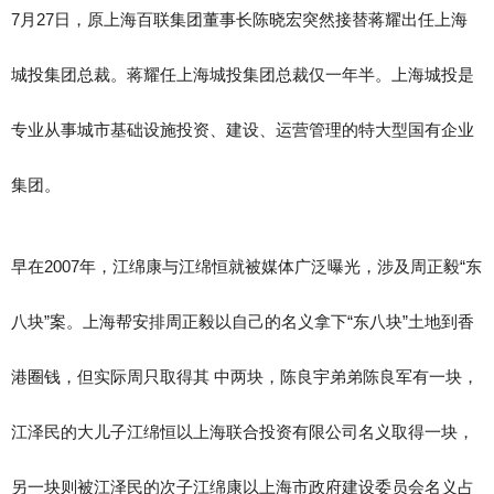
7月27日，原上海百联集团董事长陈晓宏突然接替蒋耀出任上海
城投集团总裁。蒋耀任上海城投集团总裁仅一年半。上海城投是
专业从事城市基础设施投资、建设、运营管理的特大型国有企业
集团。
早在2007年，江绵康与江绵恒就被媒体广泛曝光，涉及周正毅“东
八块”案。上海帮安排周正毅以自己的名义拿下“东八块”土地到香
港圈钱，但实际周只取得其 中两块，陈良宇弟弟陈良军有一块，
江泽民的大儿子江绵恒以上海联合投资有限公司名义取得一块，
另一块则被江泽民的次子江绵康以上海市政府建设委员会名义占