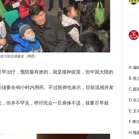
国大陆流感爆发（网图）
A.编
提早治疗，预防最有效的，就是接种疫苗，但中国大陆的
B.焦
须要在48小时内用药。不过医师也表示，目前流感并发
C.新
D.生
见，但并不罕见，呼吁民众一旦身体不适，就要尽早就
E.文
F.專
H.视