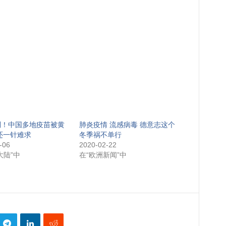
到！中国多地疫苗被黄
肺炎疫情 流感病毒 德意志这个
还一针难求
冬季祸不单行
-06
2020-02-22
大陆”中
在“欧洲新闻”中