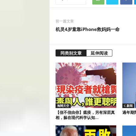
前一篇文章
机灵4岁童靠iPhone救妈妈一命
同类别文章
延伸阅读
海闊天空
C.新闻
【信不信由你】瘟疫，另有深层真
過年期
相，躲在现代科学认知...