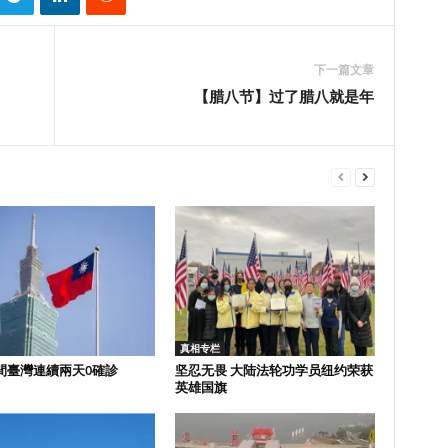
下一篇文章
【腊八节】过了腊八就是年
真相专栏
間臺灣連續兩天0確診
坚忍无畏 大陆法轮功学员纽约荣获
英雄国旗