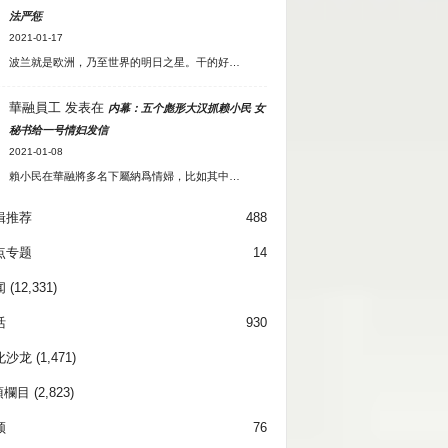
法严惩
2021-01-17
波兰就是欧洲，乃至世界的明日之星。干的好…
華融員工
发表在
内幕：五个彪形大汉抓赖小民 女
秘书给一号情妇发信
2021-01-08
賴小民在華融將多名下屬納爲情婦，比如其中…
辑推荐
488
点专题
14
闻
(12,331)
活
930
化沙龙
(1,471)
項欄目
(2,823)
频
76