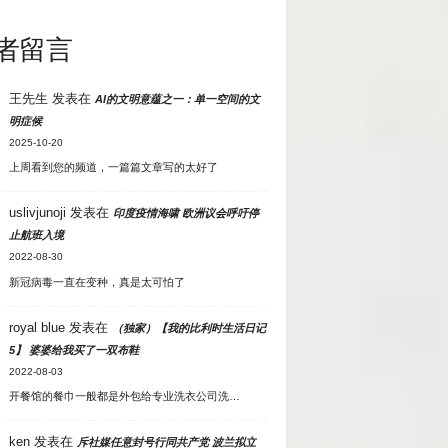
者留言
王先生
发表在
AI的文明意蕴之一：单一空间的文
明症候
2025-10-20
上周看到您的频道，一篇篇文章写的太好了
uslivjunoji
发表在
印度疫情海啸 欧洲议会呼吁停
止航班入境
2022-08-30
新冠病毒一直在变种，真是太可怕了
royal blue
发表在
（独家）【我的比利时生活日记
5】 婆婆给我买了一双布鞋
2022-08-03
开餐馆的餐巾一般都是外包给专业洗衣公司洗…
ken
发表在
斥社媒任意封号行同共产党 波兰拟立