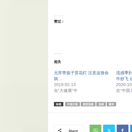
赞过：
相关
元宵带孩子赏花灯 注意这致命
流感季
病…
牛炒飞 
2019-02-13
2020-10
在“大健康”中
在“中国
标签
中国大陆
新型流感
流感
爆发
Share