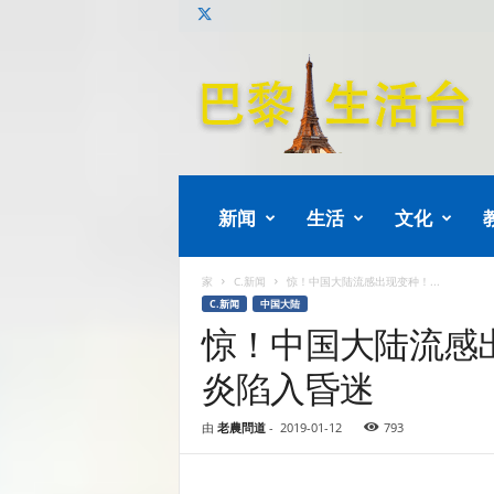
巴
黎
生
活
新闻
生活
文化
家
C.新闻
惊！中国大陆流感出现变种！...
C.新闻
中国大陆
惊！中国大陆流感
炎陷入昏迷
由
老農問道
-
2019-01-12
793