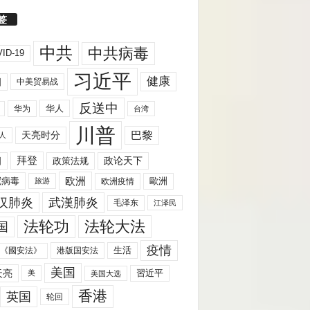
签
中共
中共病毒
ID-19
习近平
健康
国
中美贸易战
反送中
华人
华为
台湾
川普
天亮时分
巴黎
人
拜登
国
政策法规
政论天下
欧洲
歐洲
冠病毒
欧洲疫情
旅游
汉肺炎
武漢肺炎
毛泽东
江泽民
法轮功
法轮大法
国
疫情
生活
《國安法》
港版国安法
美国
天亮
習近平
美
美国大选
香港
英国
轮回