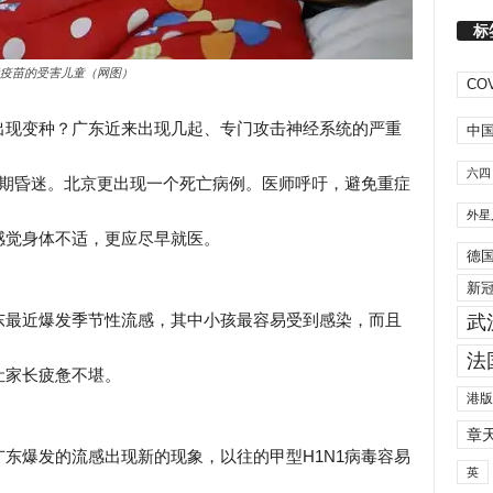
标
疫苗的受害儿童（网图）
COV
出现变种？广东近来出现几起、专门攻击神经系统的严重
中
六四
长期昏迷。北京更出现一个死亡病例。医师呼吁，避免重症
外星
感觉身体不适，更应尽早就医。
德
新
东最近爆发季节性流感，其中小孩最容易受到感染，而且
武
法
让家长疲惫不堪。
港版
章
东爆发的流感出现新的现象，以往的甲型H1N1病毒容易
英