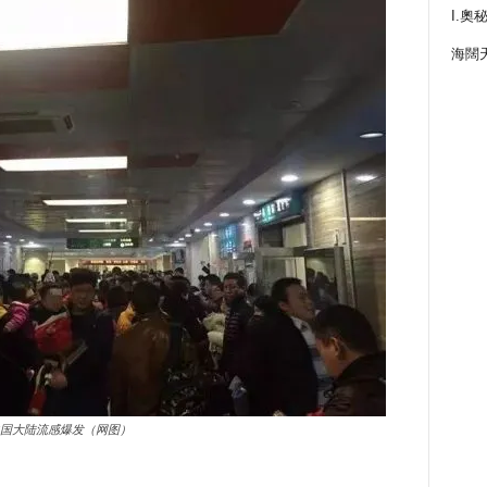
I.奧
海闊
国大陆流感爆发（网图）