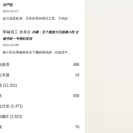
法严惩
2021-01-17
波兰就是欧洲，乃至世界的明日之星。干的好…
華融員工
发表在
内幕：五个彪形大汉抓赖小民 女
秘书给一号情妇发信
2021-01-08
賴小民在華融將多名下屬納爲情婦，比如其中…
辑推荐
488
点专题
14
闻
(12,331)
活
930
化沙龙
(1,471)
項欄目
(2,823)
频
76