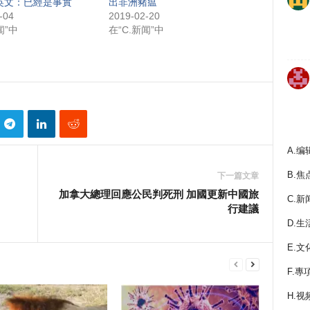
英文：已經是事實
出非洲豬瘟
-04
2019-02-20
闻”中
在“C.新闻”中
A.编
B.焦
下一篇文章
加拿大總理回應公民判死刑 加國更新中國旅
C.新
行建議
D.生
E.文
F.專
H.视