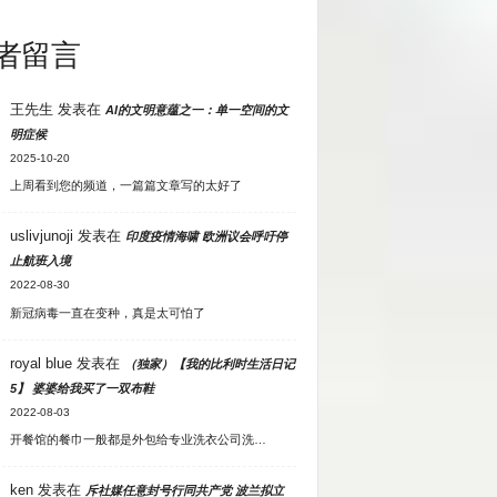
者留言
王先生
发表在
AI的文明意蕴之一：单一空间的文
明症候
2025-10-20
上周看到您的频道，一篇篇文章写的太好了
uslivjunoji
发表在
印度疫情海啸 欧洲议会呼吁停
止航班入境
2022-08-30
新冠病毒一直在变种，真是太可怕了
royal blue
发表在
（独家）【我的比利时生活日记
5】 婆婆给我买了一双布鞋
2022-08-03
开餐馆的餐巾一般都是外包给专业洗衣公司洗…
ken
发表在
斥社媒任意封号行同共产党 波兰拟立