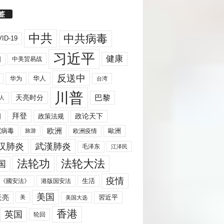
签
中共
中共病毒
ID-19
习近平
健康
国
中美贸易战
反送中
华人
华为
台湾
川普
天亮时分
巴黎
人
拜登
国
政策法规
政论天下
欧洲
歐洲
冠病毒
欧洲疫情
旅游
汉肺炎
武漢肺炎
毛泽东
江泽民
法轮功
法轮大法
国
疫情
生活
《國安法》
港版国安法
美国
天亮
習近平
美
美国大选
香港
英国
轮回