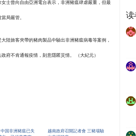
徐女士曾向自由亞洲電台表示，非洲豬瘟肆虐嚴重，但最
读
被當局嚴管。
從大陸旅客夾帶的豬肉製品中驗出非洲豬瘟病毒等案例，
政府不肯通報疫情，刻意隱匿災情。 （大紀元）
】中国非洲豬瘟已失
越南政府召開記者會 三豬場驗