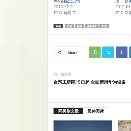
剩4省區沒疫情
控？ 蔡
2019-02-21
2019-01
在“C.新闻”中
在“C.新
标签
扩散
猪瘟
蒙古4省
非洲
Share
前一篇文章
台湾工研院15日起 全面禁用华为设备
同类别文章
延伸阅读