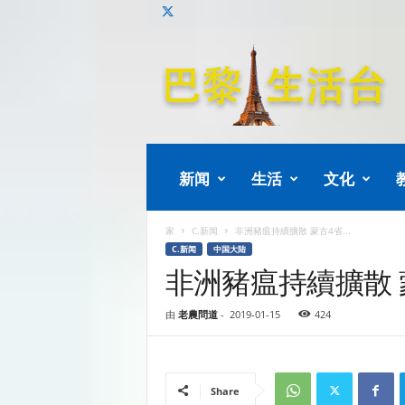
巴
黎
生
活
新闻
生活
文化
家
C.新闻
非洲豬瘟持續擴散 蒙古4省...
C.新闻
中国大陆
非洲豬瘟持續擴散 
由
老農問道
-
2019-01-15
424
Share