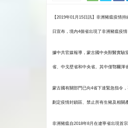
【2019年01月15日訊】非洲豬瘟疫
日宣布，境內4個省出現了非洲豬瘟疫情
據中共官媒報導，蒙古國中央獸醫實驗
省、中戈壁省和中央省。其中僅鄂爾渾省
蒙古國有關部門已向4省下達緊急指令
劃定疫情封鎖區、禁止所有生豬及相關
非洲豬瘟自2018年8月在遼寧省出現首