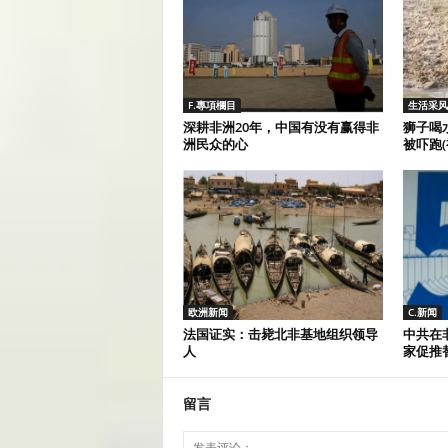
F.專項欄目
生活采风
深耕非洲20年，中国有没有赢得非
狮子喝
洲民众的心
被吓跑(
欧洲新闻
C.新闻
法国证实：击毙北非基地组织领导
中共在
人
家促推
留言