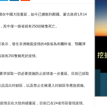
情持續在中國大陸蔓延，如今已擴散到鄰國。蒙古政府1月14
，其中僅一個省就有250頭豬隻死亡。
室表示，發生非洲豬瘟疫情的4個省為布爾幹省、鄂爾渾
就有250隻豬死於疫情。
，要求採取一切必要措施防止疫情進一步蔓延。目前已採取
產品流出封鎖區，以及禁止生豬運入封鎖區等應急措施。
宗疫情后在大陸持續蔓延，目前已在24省市區發現疫情。