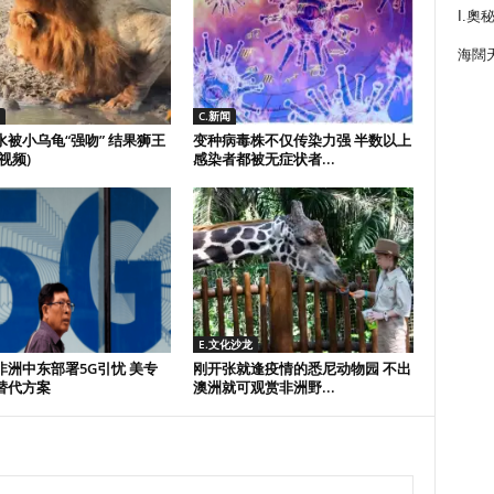
I.奧
海闊
C.新闻
水被小乌龟“强吻” 结果狮王
变种病毒株不仅传染力强 半数以上
视频)
感染者都被无症状者...
E.文化沙龙
非洲中东部署5G引忧 美专
刚开张就逢疫情的悉尼动物园 不出
替代方案
澳洲就可观赏非洲野...