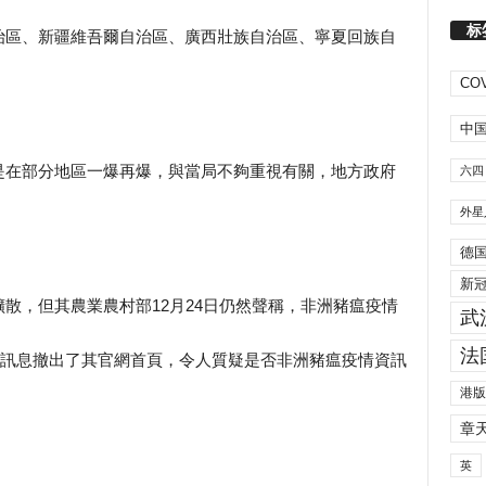
标
治區、新疆維吾爾自治區、廣西壯族自治區、寧夏回族自
COV
中
是在部分地區一爆再爆，與當局不夠重視有關，地方政府
六四
外星
德
新
散，但其農業農村部12月24日仍然聲稱，非洲豬瘟疫情
武
法
情訊息撤出了其官網首頁，令人質疑是否非洲豬瘟疫情資訊
港版
章
英