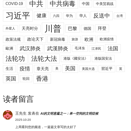
中共
中共病毒
COVID-19
中国
中美贸易战
习近平
反送中
健康
华人
华为
六四
台湾
川普
拜登
天亮时分
巴黎
德国
外星人
欧洲
政策法规
政论天下
新冠病毒
欧洲疫情
旅游
武汉肺炎
武漢肺炎
法国
歐洲
毛泽东
江泽民
法轮功
法轮大法
港版《國安法》
港版国安法
美国
疫情
生活
章天亮
習近平
美
美国大选
英
香港
英国
轮回
读者留言
王先生
发表在
AI的文明意蕴之一：单一空间的文明症候
2025-10-20
上周看到您的频道，一篇篇文章写的太好了