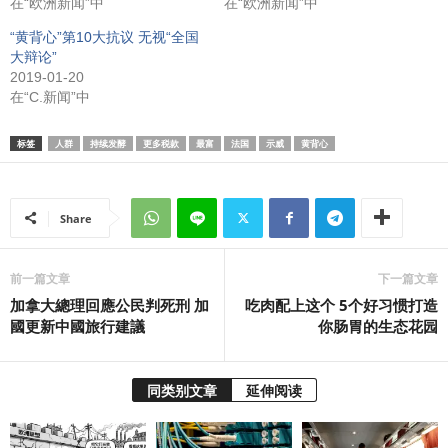
在“欧洲新闻”中
在“欧洲新闻”中
“黄背心”第10大抗议 无视“全国
大辩论”
2019-01-20
在“C.新闻”中
标签
人群
持续发酵
更多税款
最富
法国
示威
黄背心
Share
前一篇文章
下一篇文章
加拿大總理回應公民判死刑 加
吃肉配上这个 5个好习惯打造
國更新中國旅行建議
你肠胃的生态花园
同类别文章
延伸阅读