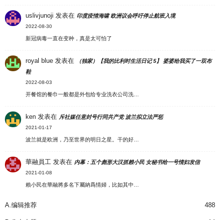
uslivjunoji
发表在
印度疫情海啸 欧洲议会呼吁停止航班入境
2022-08-30
新冠病毒一直在变种，真是太可怕了
royal blue
发表在
（独家）【我的比利时生活日记 5】 婆婆给我买了一双布
鞋
2022-08-03
开餐馆的餐巾一般都是外包给专业洗衣公司洗…
ken
发表在
斥社媒任意封号行同共产党 波兰拟立法严惩
2021-01-17
波兰就是欧洲，乃至世界的明日之星。干的好…
華融員工
发表在
内幕：五个彪形大汉抓赖小民 女秘书给一号情妇发信
2021-01-08
賴小民在華融將多名下屬納爲情婦，比如其中…
A.编辑推荐
488