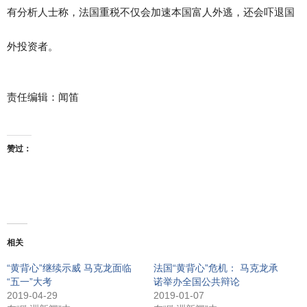
有分析人士称，法国重税不仅会加速本国富人外逃，还会吓退国
外投资者。
责任编辑：闻笛
赞过：
相关
“黄背心”继续示威 马克龙面临
法国“黄背心”危机： 马克龙承
“五一”大考
诺举办全国公共辩论
2019-04-29
2019-01-07