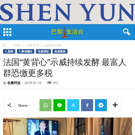
家
C.新闻
法国“黄背心”示威持续发酵...
C.新闻
F.專項欄目
投資理財
欧洲新闻
法国“黄背心”示威持续发酵 最富人
群恐缴更多税
由
老農問道
-
2019-01-15
472
Share