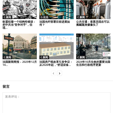
C.新闻
D.生活
C.新闻
欧盟犯着一个结构性错误：
法国光纤部署目前进展如
公共交通：查票员现在可以
把中共当“竞争对手”，但
何？
佩戴随身摄像头了
现...
C.新闻
C.新闻
C.新闻
法国新闻简报 – 2025年12月
法国房产税改革引发争议：
2024年10月生效的重要法国
14...
从2026年起，“舒适设备...
生活和行政程序更新
留言