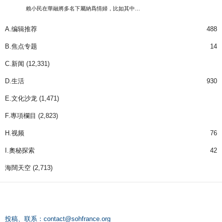
賴小民在華融將多名下屬納爲情婦，比如其中…
A.编辑推荐
488
B.焦点专题
14
C.新闻
(12,331)
D.生活
930
E.文化沙龙
(1,471)
F.專項欄目
(2,823)
H.视频
76
I.奧秘探索
42
海闊天空
(2,713)
投稿、联系：
contact@sohfrance.org