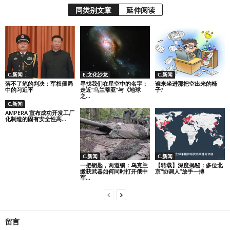
同类别文章
延伸阅读
C.新闻
E.文化沙龙
C.新闻
落不了笔的判决：军权僵局
寻找我们在星空中的名字：
谁来坐进那把空出来的椅
中的习近平
走近“乌兰蒂亚”与《地球
子?
之...
C.新闻
AMPERA 宣布成功开发工厂
化制造的固有安全性高...
C.新闻
C.新闻
一把钥匙，两道锁：乌克兰
【转载】深度揭秘：多位北
缴获武器如何同时打开俄中
京“协调人”放手一搏
军...
留言