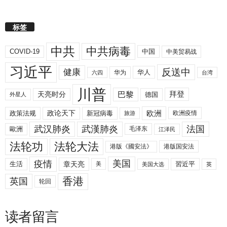
标签
中共
中共病毒
COVID-19
中国
中美贸易战
习近平
反送中
健康
华人
华为
六四
台湾
川普
拜登
天亮时分
巴黎
德国
外星人
欧洲
政策法规
政论天下
新冠病毒
欧洲疫情
旅游
武汉肺炎
武漢肺炎
法国
歐洲
毛泽东
江泽民
法轮功
法轮大法
港版《國安法》
港版国安法
美国
疫情
生活
章天亮
習近平
美
美国大选
英
香港
英国
轮回
读者留言