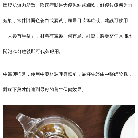
因腹肌無力所致。臨床症狀是大便乾結或細軟，解便後疲憊乏力
短氣，常伴隨面色蒼白或萎黃，頭暈目眩等症狀。建議可飲用
「人參首烏茶」，材料有黨參、何首烏、紅棗，將藥材沖入沸水
悶泡20分鐘後即可代茶服用。
中醫師強調，使用中藥材調理身體前，最好先經由中醫師診脈，
對症下藥才能達到最好的養生保健效果。