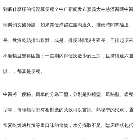
到底什麼樣的情況算便秘？中广新闻发布嘉義大林慈濟醫院中醫
部喬韻文醫師說，如果糞便滯留在腸內過久、排便時間間隔過
長、糞質乾結排出艱難，或是，排便時間沒有延長，但排起便來
不順暢且覺得困難；一星期內排便次數少於三次，且持續達六週
以上，都算是便秘。
中醫將「便秘」簡單的分為三型，分別是熱秘型、氣秘型、虛秘
型等，每種類型都有相對應的茶飲可以嘗試。熱秘型的民眾，通
常愛吃燒烤炸辣等重口味的食物，水分攝取不足。臨床症狀包括