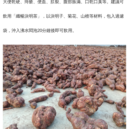
大便乾硬、痔瘡、便血、肛裂、腹部脹滿、口乾口臭等。建議可
飲用「纖暢決明茶」，以決明子、菊花、山楂等材料，包入過濾
袋，沖入沸水悶泡20分鐘後即可飲用。