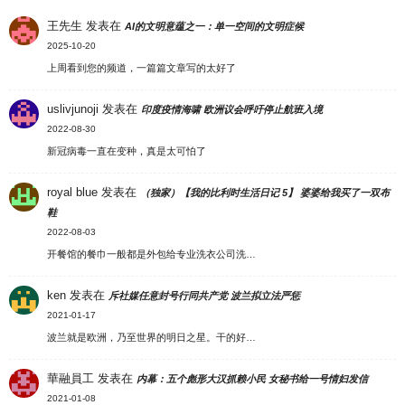
王先生
发表在
AI的文明意蕴之一：单一空间的文明症候
2025-10-20
上周看到您的频道，一篇篇文章写的太好了
uslivjunoji
发表在
印度疫情海啸 欧洲议会呼吁停止航班入境
2022-08-30
新冠病毒一直在变种，真是太可怕了
royal blue
发表在
（独家）【我的比利时生活日记 5】 婆婆给我买了一双布
鞋
2022-08-03
开餐馆的餐巾一般都是外包给专业洗衣公司洗…
ken
发表在
斥社媒任意封号行同共产党 波兰拟立法严惩
2021-01-17
波兰就是欧洲，乃至世界的明日之星。干的好…
華融員工
发表在
内幕：五个彪形大汉抓赖小民 女秘书给一号情妇发信
2021-01-08