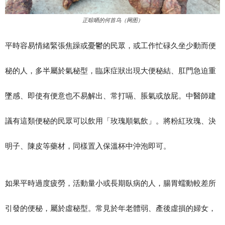
正晾晒的何首乌（网图）
平時容易情緒緊張焦躁或憂鬱的民眾，或工作忙碌久坐少動而便
秘的人，多半屬於氣秘型，臨床症狀出現大便秘結、肛門急迫重
墜感、即使有便意也不易解出、常打嗝、脹氣或放屁。中醫師建
議有這類便秘的民眾可以飲用「玫瑰順氣飲」。將粉紅玫瑰、決
明子、陳皮等藥材，同樣置入保溫杯中沖泡即可。
如果平時過度疲勞，活動量小或長期臥病的人，腸胃蠕動較差所
引發的便秘，屬於虛秘型。常見於年老體弱、產後虛損的婦女，