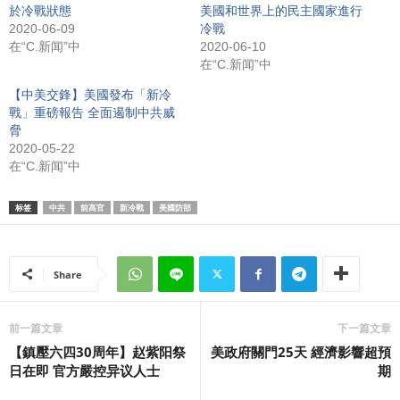
於冷戰狀態
美國和世界上的民主國家進行
2020-06-09
冷戰
在“C.新闻”中
2020-06-10
在“C.新闻”中
【中美交鋒】美國發布「新冷
戰」重磅報告 全面遏制中共威
脅
2020-05-22
在“C.新闻”中
标签
中共
前高官
新冷戰
美國防部
Share
前一篇文章
下一篇文章
【鎮壓六四30周年】赵紫阳祭
美政府關門25天 經濟影響超預
日在即 官方嚴控异议人士
期