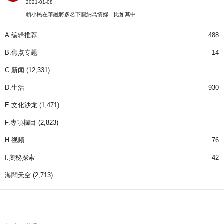
2021-01-08
賴小民在華融將多名下屬納爲情婦，比如其中…
A.编辑推荐
488
B.焦点专题
14
C.新闻
(12,331)
D.生活
930
E.文化沙龙
(1,471)
F.專項欄目
(2,823)
H.视频
76
I.奧秘探索
42
海闊天空
(2,713)