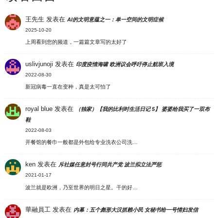
王先生
发表在
AI的文明意蕴之一：单一空间的文明症候
2025-10-20
上周看到您的频道，一篇篇文章写的太好了
uslivjunoji
发表在
印度疫情海啸 欧洲议会呼吁停止航班入境
2022-08-30
新冠病毒一直在变种，真是太可怕了
royal blue
发表在
（独家）【我的比利时生活日记 5】 婆婆给我买了一双布
鞋
2022-08-03
开餐馆的餐巾一般都是外包给专业洗衣公司洗…
ken
发表在
斥社媒任意封号行同共产党 波兰拟立法严惩
2021-01-17
波兰就是欧洲，乃至世界的明日之星。干的好…
華融員工
发表在
内幕：五个彪形大汉抓赖小民 女秘书给一号情妇发信