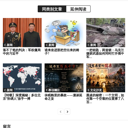
同类别文章
延伸阅读
C.新闻
C.新闻
C.新闻
落不了笔的判决：军权僵局
谁来坐进那把空出来的椅
一把钥匙，两道锁：乌克兰
中的习近平
子?
缴获武器如何同时打开俄中
军...
C.新闻
F.專項欄目
E.文化沙龙
【转载】深度揭秘：多位北
休眠舱里的暴政——漫谈延
圆桌的秘密：一个文明，如
京“协调人”放手一搏
命之妄
何靠一个空着的位置撑了八
百...
留言