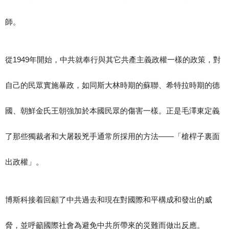
師。
從1949年開始，中共就奉行與其它共產主義政權一樣的政策，對
自己的民眾實施暴政，如同斯大林時期的蘇聯、希特拉時期的德
國、朝鮮金氏王朝強加於本國民眾的傷害一樣。正是毛澤東定義
了那些獨裁者和大屠殺兇手通常所採用的方法——「槍桿子裏面
出政權」。
博斯科接着回顧了中共過去和現在對國際和平構成和發出的威
脅，並呼籲國際社會為避免中共所帶來的災難而做出反應。