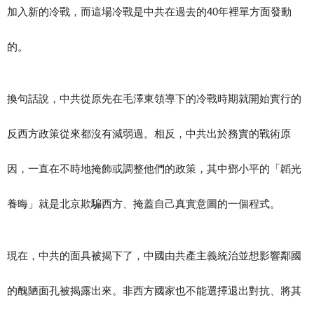
加入新的冷戰，而這場冷戰是中共在過去的40年裡單方面發動
的。
換句話說，中共從原先在毛澤東領導下的冷戰時期就開始實行的
反西方政策從來都沒有減弱過。相反，中共出於務實的戰術原
因，一直在不時地掩飾或調整他們的政策，其中鄧小平的「韜光
養晦」就是北京欺騙西方、掩蓋自己真實意圖的一個程式。
現在，中共的面具被揭下了，中國由共產主義統治並想影響鄰國
的醜陋面孔被揭露出來。非西方國家也不能選擇退出對抗、將其