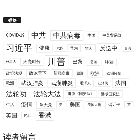
标签
中共
中共病毒
COVID-19
中国
中美贸易战
习近平
反送中
健康
华人
华为
六四
台湾
川普
拜登
天亮时分
巴黎
德国
外星人
欧洲
政策法规
政论天下
新冠病毒
欧洲疫情
旅游
武汉肺炎
武漢肺炎
法国
歐洲
毛泽东
江泽民
法轮功
法轮大法
港版《國安法》
港版国安法
美国
疫情
生活
章天亮
習近平
美
美国大选
英
香港
英国
轮回
读者留言