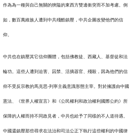
作為為一種與自己無關的狹隘的東西方雙邊衝突而不加考慮。例
如，數百萬維族人遭到中共殘酷鎮壓，中共企圖改變他們的信
仰。
中共也在鎮壓其它信仰團體，包括佛教徒、西藏人、基督徒和法
輪功。這些人遭到迫害、囚禁、活摘器官、殘殺，因為他們的信
仰不受反宗教的馬克思-列寧主義意識形態主宰。對於擁護由中國
憲法、《世界人權宣言》和《公民權利和政治權利國際公約》所
保障的人權而持不同政見者，中共也給予了同樣的不人道待遇。
中國還鎮壓那些尋求在法治和司法公正下執行這些權利的中國律