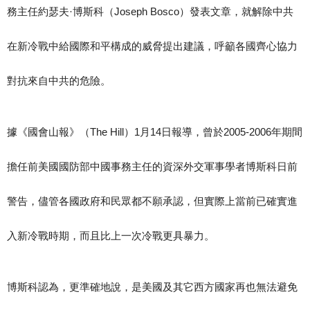
務主任約瑟夫·博斯科（Joseph Bosco）發表文章，就解除中共
在新冷戰中給國際和平構成的威脅提出建議，呼籲各國齊心協力
對抗來自中共的危險。
據《國會山報》（The Hill）1月14日報導，曾於2005-2006年期間
擔任前美國國防部中國事務主任的資深外交軍事學者博斯科日前
警告，儘管各國政府和民眾都不願承認，但實際上當前已確實進
入新冷戰時期，而且比上一次冷戰更具暴力。
博斯科認為，更準確地說，是美國及其它西方國家再也無法避免