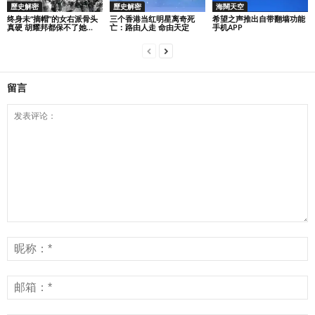
歷史解密
歷史解密
海闊天空
终身未“摘帽”的女右派骨头
三个香港当红明星离奇死
希望之声推出自带翻墙功能
真硬 胡耀邦都保不了她...
亡：路由人走 命由天定
手机APP
留言