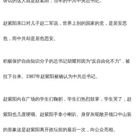
讲话的这人就是赵紫阳，当年的中共中央总书记。
赵紫阳亲口对儿子赵二军说，世界上别的国家的党，是居安思
危，而中共却是居危思安。
积极保护自由知识分子的总书记胡耀邦因为“反自由化不力”，被
拉下台来。1987年赵紫阳被确认为中共总书记。
赵紫阳向在广场的学生们鞠躬，学生们热烈鼓掌，学生哭了，赵
紫阳也几度哽咽。赵紫阳手拿小喇叭、身穿灰呢敞开领口中山装
的形象这是赵紫阳离开政坛前的最后一次，向公众亮相。