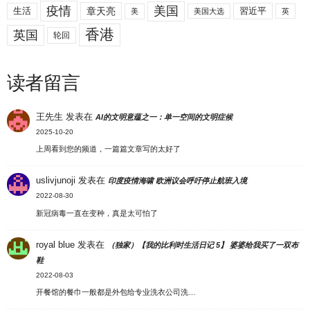
美国
疫情
生活
章天亮
習近平
美
美国大选
英
香港
英国
轮回
读者留言
王先生
发表在
AI的文明意蕴之一：单一空间的文明症候
2025-10-20
上周看到您的频道，一篇篇文章写的太好了
uslivjunoji
发表在
印度疫情海啸 欧洲议会呼吁停止航班入境
2022-08-30
新冠病毒一直在变种，真是太可怕了
royal blue
发表在
（独家）【我的比利时生活日记 5】 婆婆给我买了一双布
鞋
2022-08-03
开餐馆的餐巾一般都是外包给专业洗衣公司洗…