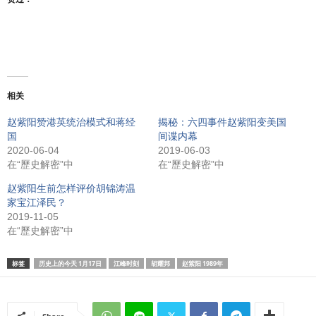
相关
赵紫阳赞港英统治模式和蒋经
揭秘：六四事件赵紫阳变美国
国
间谍内幕
2020-06-04
2019-06-03
在“歷史解密”中
在“歷史解密”中
赵紫阳生前怎样评价胡锦涛温
家宝江泽民？
2019-11-05
在“歷史解密”中
标签
历史上的今天 1月17日
江峰时刻
胡耀邦
赵紫阳 1989年