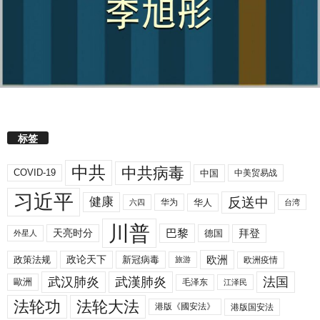
标签
中共
中共病毒
COVID-19
中国
中美贸易战
习近平
反送中
健康
华人
华为
六四
台湾
川普
拜登
天亮时分
巴黎
德国
外星人
欧洲
政策法规
政论天下
新冠病毒
欧洲疫情
旅游
武汉肺炎
武漢肺炎
法国
歐洲
毛泽东
江泽民
法轮功
法轮大法
港版《國安法》
港版国安法