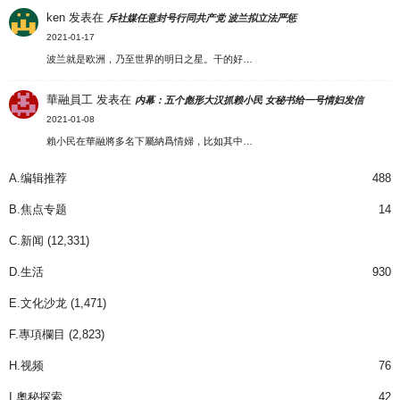
ken
发表在
斥社媒任意封号行同共产党 波兰拟立法严惩
2021-01-17
波兰就是欧洲，乃至世界的明日之星。干的好…
華融員工
发表在
内幕：五个彪形大汉抓赖小民 女秘书给一号情妇发信
2021-01-08
賴小民在華融將多名下屬納爲情婦，比如其中…
A.编辑推荐
488
B.焦点专题
14
C.新闻
(12,331)
D.生活
930
E.文化沙龙
(1,471)
F.專項欄目
(2,823)
H.视频
76
I.奧秘探索
42