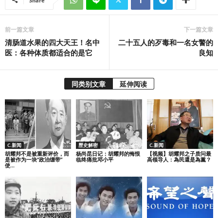
Share
前一篇文章
下一篇文章
清肠道水果的四大天王！名中
二十五人的歹毒和一名女警的
医：各种体质都适合的是它
良知
同类别文章
延伸阅读
C.新闻
歷史解密
C.新闻
胡耀邦不是被重新评价，而
杨尚昆日记：胡耀邦的悔恨
【视频】胡耀邦之子质问最
是被作为一块“政治绷带”
临终痛批邓小平
高领导人：為民還是為黨？
使...