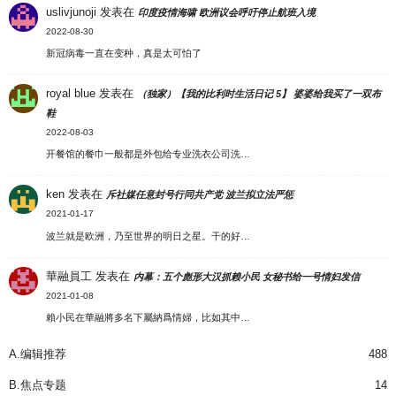
uslivjunoji
发表在
印度疫情海啸 欧洲议会呼吁停止航班入境
2022-08-30
新冠病毒一直在变种，真是太可怕了
royal blue
发表在
（独家）【我的比利时生活日记 5】 婆婆给我买了一双布
鞋
2022-08-03
开餐馆的餐巾一般都是外包给专业洗衣公司洗…
ken
发表在
斥社媒任意封号行同共产党 波兰拟立法严惩
2021-01-17
波兰就是欧洲，乃至世界的明日之星。干的好…
華融員工
发表在
内幕：五个彪形大汉抓赖小民 女秘书给一号情妇发信
2021-01-08
賴小民在華融將多名下屬納爲情婦，比如其中…
A.编辑推荐
488
B.焦点专题
14