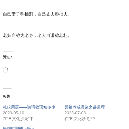
自己妻子称拙荆，自己丈夫称拙夫。
老妇自称为老身，老人自谦称老朽。
赞过：
正
在
相关
加
礼仪用语——谦词敬语知多少
领袖养成漫谈之讲道理
2020-05-10
2025-07-03
载…
在“E.文化沙龙”中
在“E.文化沙龙”中
民国时期的下等人