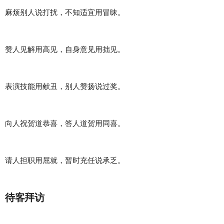
麻烦别人说打扰，不知适宜用冒昧。
赞人见解用高见，自身意见用拙见。
表演技能用献丑，别人赞扬说过奖。
向人祝贺道恭喜，答人道贺用同喜。
请人担职用屈就，暂时充任说承乏。
待客拜访