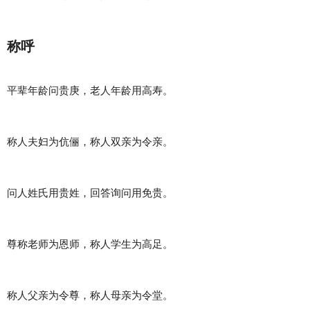
称呼
平辈年龄问贵庚，老人年龄用高寿。
称人夫妇为伉俪，称人双亲为令亲。
问人姓氏用贵姓，回答询问用免贵。
尊称老师为恩师，称人学生为高足。
称人父亲为令尊，称人母亲为令堂。