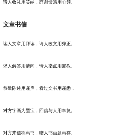
请人收礼用笑纳，辞谢馈赠用心领。
文章书信
读人文章用拜读，请人改文用斧正。
求人解答用请问，请人指点用赐教。
恭敬陈述用谨启，看过文书用谨悉，
对方字画为墨宝，回信与人用奉复。
对方来信称惠书，赠人书画题惠存。