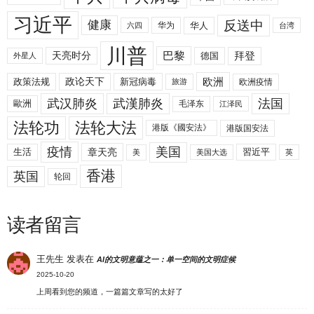
习近平
反送中
健康
华人
华为
六四
台湾
川普
拜登
天亮时分
巴黎
德国
外星人
欧洲
政策法规
政论天下
新冠病毒
欧洲疫情
旅游
武汉肺炎
武漢肺炎
法国
歐洲
毛泽东
江泽民
法轮功
法轮大法
港版《國安法》
港版国安法
美国
疫情
生活
章天亮
習近平
美
美国大选
英
香港
英国
轮回
读者留言
王先生
发表在
AI的文明意蕴之一：单一空间的文明症候
2025-10-20
上周看到您的频道，一篇篇文章写的太好了