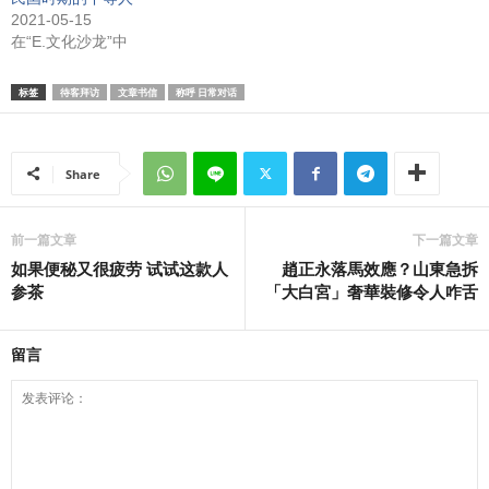
2021-05-15
在“E.文化沙龙”中
标签
待客拜访
文章书信
称呼 日常对话
Share
前一篇文章
下一篇文章
如果便秘又很疲劳 试试这款人
趙正永落馬效應？山東急拆
参茶
「大白宮」奢華裝修令人咋舌
留言