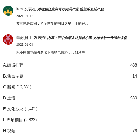
ken
发表在
斥社媒任意封号行同共产党 波兰拟立法严惩
2021-01-17
波兰就是欧洲，乃至世界的明日之星。干的好…
華融員工
发表在
内幕：五个彪形大汉抓赖小民 女秘书给一号情妇发信
2021-01-08
賴小民在華融將多名下屬納爲情婦，比如其中…
A.编辑推荐
488
B.焦点专题
14
C.新闻
(12,331)
D.生活
930
E.文化沙龙
(1,471)
F.專項欄目
(2,823)
H.视频
76