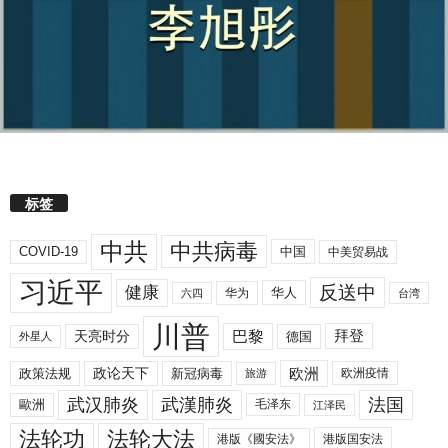
标签
中共
中共病毒
COVID-19
中国
中美贸易战
习近平
反送中
健康
华人
华为
六四
台湾
川普
拜登
天亮时分
巴黎
德国
外星人
欧洲
政策法规
政论天下
新冠病毒
欧洲疫情
旅游
武汉肺炎
武漢肺炎
法国
歐洲
毛泽东
江泽民
法轮功
法轮大法
港版《國安法》
港版国安法