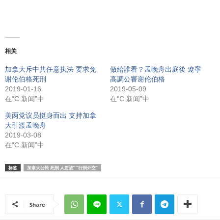
相关
加拿大斥中共任意执法 要求免
做給誰看？孟晚舟出庭後 遼寧
谢伦伯格死刑
高調公審谢伦伯格
2019-01-16
2019-05-09
在“C.新闻”中
在“C.新闻”中
美两党议员挺身而出 支持加拿
大引渡孟晚舟
2019-03-08
在“C.新闻”中
标签
加拿大公民 死刑 人质战” “行刑外交”
Share