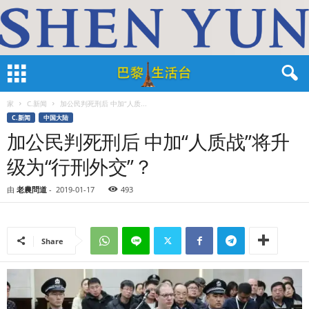
家
C.新闻
加公民判死刑后 中加“人质...
C.新闻
中国大陆
加公民判死刑后 中加“人质战”将升
级为“行刑外交”？
由
老農問道
-
2019-01-17
493
Share