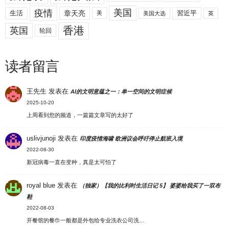
美国
疫情
生活
章天亮
習近平
美
美国大选
英
香港
英国
轮回
读者留言
王先生
发表在
AI的文明意蕴之一：单一空间的文明症候
2025-10-20
上周看到您的频道，一篇篇文章写的太好了
uslivjunoji
发表在
印度疫情海啸 欧洲议会呼吁停止航班入境
2022-08-30
新冠病毒一直在变种，真是太可怕了
royal blue
发表在
（独家）【我的比利时生活日记 5】 婆婆给我买了一双布
鞋
2022-08-03
开餐馆的餐巾一般都是外包给专业洗衣公司洗…