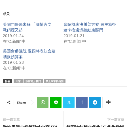
相关
美關門僵局未解 「國情咨文」
參院擬表決川普方案 民主黨拒
戰硝煙又起
達卡換邊境牆結束關門
2019-01-24
2019-01-21
在“C.新闻”中
在“C.新闻”中
美國會參議院 週四將表決含建
牆款預算案
2019-01-23
在“C.新闻”中
标签
川普
政府部分關門
禁止乘军机出国
Share
前一篇文章
下一篇文章
激進男購火箭筒欲炸白宮 FBI
德国计划禁止华为5G 华为欧洲