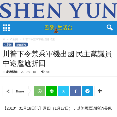
家
C.新闻
川普下令禁乘軍機出國 民主...
C.新闻
综合新闻
川普下令禁乘軍機出國 民主黨議員
中途尷尬折回
由
老農問道
-
2019-01-18
381
Share
【2019年01月18日訊】週四（1月17日），以美國眾議院議長佩