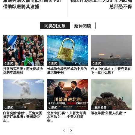
借助臥底將其逮捕
总部恐不保
同类别文章
延伸阅读
C.新闻
C.新闻
C.新闻
打服与买不服：两次伊核协
长城防火墙已经成为中共的
停火中的战火：川普究竟在
议的本质差别
最大撒手锏
下一盘什么棋？
C.新闻
C.新闻
I.奧秘探索
白宫突然“静默”、五角大厦
北京“鸿门宴”：川普为何滴
谁在掌握“外星人机密”？
披萨订单暴增：美国是否
水不沾？——中美大战前
正...
夜...