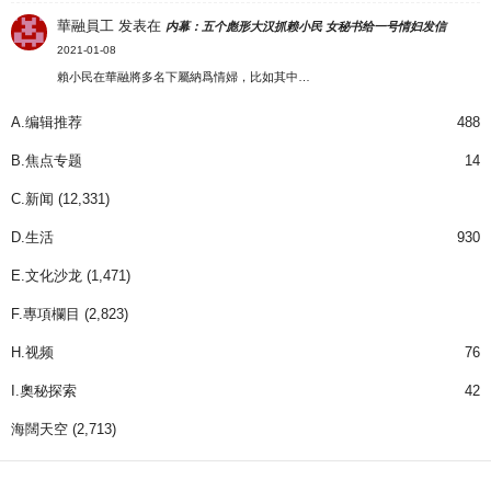
華融員工
发表在
内幕：五个彪形大汉抓赖小民 女秘书给一号情妇发信
2021-01-08
賴小民在華融將多名下屬納爲情婦，比如其中…
A.编辑推荐
488
B.焦点专题
14
C.新闻
(12,331)
D.生活
930
E.文化沙龙
(1,471)
F.專項欄目
(2,823)
H.视频
76
I.奧秘探索
42
海闊天空
(2,713)