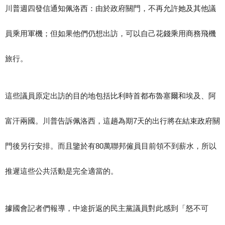
川普週四發信通知佩洛西：由於政府關門，不再允許她及其他議
員乘用軍機；但如果他們仍想出訪，可以自己花錢乘用商務飛機
旅行。
這些議員原定出訪的目的地包括比利時首都布魯塞爾和埃及、阿
富汗兩國。川普告訴佩洛西，這趟為期7天的出行將在結束政府關
門後另行安排。而且鑒於有80萬聯邦僱員目前領不到薪水，所以
推遲這些公共活動是完全適當的。
據國會記者們報導，中途折返的民主黨議員對此感到「怒不可