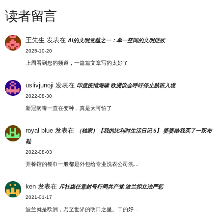
读者留言
王先生
发表在
AI的文明意蕴之一：单一空间的文明症候
2025-10-20
上周看到您的频道，一篇篇文章写的太好了
uslivjunoji
发表在
印度疫情海啸 欧洲议会呼吁停止航班入境
2022-08-30
新冠病毒一直在变种，真是太可怕了
royal blue
发表在
（独家）【我的比利时生活日记 5】 婆婆给我买了一双布
鞋
2022-08-03
开餐馆的餐巾一般都是外包给专业洗衣公司洗…
ken
发表在
斥社媒任意封号行同共产党 波兰拟立法严惩
2021-01-17
波兰就是欧洲，乃至世界的明日之星。干的好…