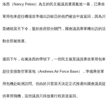
洛西（Nancy Pelosi）為主的民主黨議員遭遇尷尬一幕，已乘坐
軍用包車趕往機場並準備出訪歐亞的他們被迫中途返回，因為川
普總統當天下令，鑒於政府部分關門，國會議員乘軍機出訪的活
動全部被推遲。
週四下午，在佩洛西的帶領下，一些民主黨眾議員乘坐軍用包車
趕往安德魯空軍基地（Andrews Air Force Base），準備乘坐軍
用包機赴歐洲訪問。但由於川普當天決定正式推遲向國會議員提
供軍用飛機，這些議員只得放棄行程原道返回。