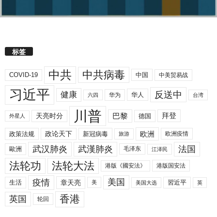
标签
中共
中共病毒
COVID-19
中国
中美贸易战
习近平
反送中
健康
华人
华为
六四
台湾
川普
拜登
天亮时分
巴黎
德国
外星人
欧洲
政策法规
政论天下
新冠病毒
欧洲疫情
旅游
武汉肺炎
武漢肺炎
法国
歐洲
毛泽东
江泽民
法轮功
法轮大法
港版《國安法》
港版国安法
美国
疫情
生活
章天亮
習近平
美
美国大选
英
香港
英国
轮回