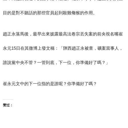
目的是對不聽話的那些官員起到殺雞儆猴的作用。
趙正永落馬後，最早出來披露最高法卷宗丟失案的前央視名嘴崔
永元15日在其微博上發文稱：「陝西趙正永被查，礦案當事人，
誰說黨中央不管？一管到底，下一位，你準備好了嗎？​​​​」
崔永元文中的下一位指的是誰呢？你準備好了嗎？
赞过：