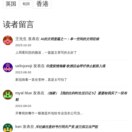
香港
英国
轮回
读者留言
王先生
发表在
AI的文明意蕴之一：单一空间的文明症候
2025-10-20
上周看到您的频道，一篇篇文章写的太好了
uslivjunoji
发表在
印度疫情海啸 欧洲议会呼吁停止航班入境
2022-08-30
新冠病毒一直在变种，真是太可怕了
royal blue
发表在
（独家）【我的比利时生活日记 5】 婆婆给我买了一双布
鞋
2022-08-03
开餐馆的餐巾一般都是外包给专业洗衣公司洗…
ken
发表在
斥社媒任意封号行同共产党 波兰拟立法严惩