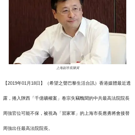
上海副市長陳寅
【2019年01月18日】（希望之聲巴黎生活台訊）香港媒體最近透
露，捲入陝西「千億礦權案」卷宗失竊醜聞的中共最高法院院長
周強官位可能不保，被視為「習家軍」的上海市長應勇將會接替
周強出任最高法院院長。