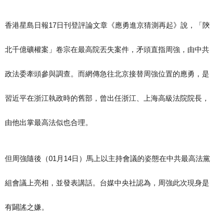
香港星島日報17日刊登評論文章《應勇進京猜測再起》說，「陝
北千億礦權案」卷宗在最高院丟失案件，矛頭直指周強，由中共
政法委牽頭參與調查。而網傳急往北京接替周強位置的應勇，是
習近平在浙江執政時的舊部，曾出任浙江、上海高級法院院長，
由他出掌最高法似也合理。
但周強隨後（01月14日）馬上以主持會議的姿態在中共最高法黨
組會議上亮相，並發表講話。台媒中央社認為，周強此次現身是
有闢謠之嫌。