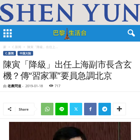
家
C.新闻
陳寅「降級​​​​」出任上...
C.新闻
中国大陆
陳寅「降級​​​​」出任上海副市長含玄
機？傳“習家軍”要員急調北京
由
老農問道
-
2019-01-18
717
Share