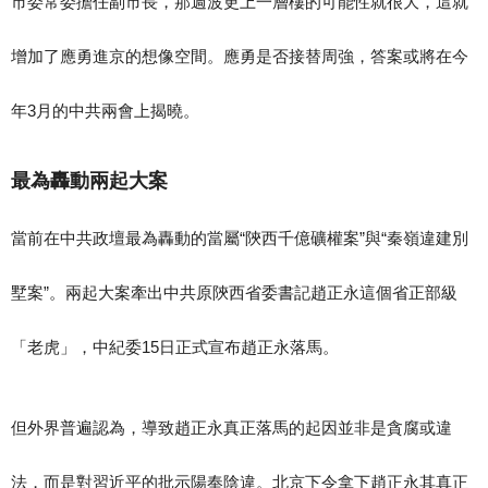
市委常委擔任副市長，那週波更上一層樓的可能性就很大，這就
增加了應勇進京的想像空間。應勇是否接替周強，答案或將在今
年3月的中共兩會上揭曉。
最為轟動兩起大案
當前在中共政壇最為轟動的當屬“陝西千億礦權案”與“秦嶺違建別
墅案”。兩起大案牽出中共原陝西省委書記趙正永這個省正部級
「老虎​​​​」，中紀委15日正式宣布趙正永落馬。
但外界普遍認為，導致趙正永真正落馬的起因並非是貪腐或違
法，而是對習近平的批示陽奉陰違。北京下令拿下趙正永其真正