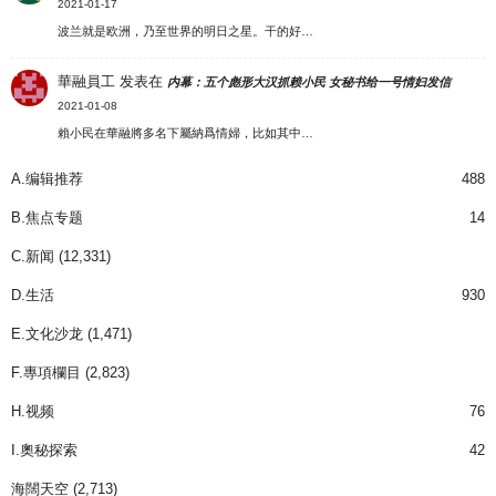
2021-01-17
波兰就是欧洲，乃至世界的明日之星。干的好…
華融員工
发表在
内幕：五个彪形大汉抓赖小民 女秘书给一号情妇发信
2021-01-08
賴小民在華融將多名下屬納爲情婦，比如其中…
A.编辑推荐
488
B.焦点专题
14
C.新闻
(12,331)
D.生活
930
E.文化沙龙
(1,471)
F.專項欄目
(2,823)
H.视频
76
I.奧秘探索
42
海闊天空
(2,713)