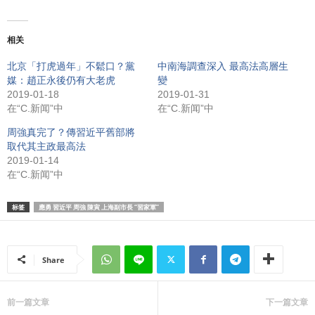
相关
北京「打虎過年」不鬆口？黨
中南海調查深入 最高法高層生
媒：趙正永後仍有大老虎
變
2019-01-18
2019-01-31
在“C.新闻”中
在“C.新闻”中
周強真完了？傳習近平舊部將
取代其主政最高法
2019-01-14
在“C.新闻”中
标签
應勇 習近平 周強 陳寅 上海副市長 “習家軍”
Share
前一篇文章
下一篇文章