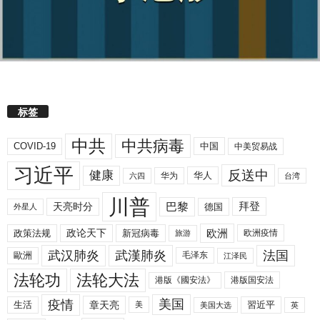
标签
中共
中共病毒
COVID-19
中国
中美贸易战
习近平
反送中
健康
华人
华为
六四
台湾
川普
拜登
天亮时分
巴黎
德国
外星人
欧洲
政策法规
政论天下
新冠病毒
欧洲疫情
旅游
武汉肺炎
武漢肺炎
法国
歐洲
毛泽东
江泽民
法轮功
法轮大法
港版《國安法》
港版国安法
美国
疫情
生活
章天亮
習近平
美
美国大选
英