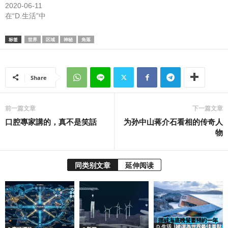
2020-06-11
在“D.生活”中
标签
世界
区域
神秘
角落
Share
前一篇文章
下一篇文章
口腔專家講的，真不是笑話
为孙中山蒋介石看相的传奇人
物
同类别文章
延伸阅读
D.生活