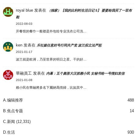
royal blue
发表在
（独家）【我的比利时生活日记 5】 婆婆给我买了一双布
鞋
2022-08-03
开餐馆的餐巾一般都是外包给专业洗衣公司洗…
ken
发表在
斥社媒任意封号行同共产党 波兰拟立法严惩
2021-01-17
波兰就是欧洲，乃至世界的明日之星。干的好…
華融員工
发表在
内幕：五个彪形大汉抓赖小民 女秘书给一号情妇发信
2021-01-08
賴小民在華融將多名下屬納爲情婦，比如其中…
A.编辑推荐
488
B.焦点专题
14
C.新闻
(12,331)
D.生活
930