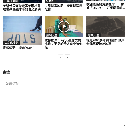
F.專項欄目
C.新闻
欧洲顶级的海底餐厅——挪
美财长贝森特表示美国将重
世界财富地图：麦肯锡深度
威「UNDER」订餐得提前...
建世界金融体系的含义解读
报告
海闊天空
海闊天空
震惊世界！5个天生异类的
惊见2000多年前“巨猫” 纳斯
E.文化沙龙
小孩，罕见的美人鱼小孩你
卡线再现神秘地画
见...
青松絮语：墙角的灰尘
留言