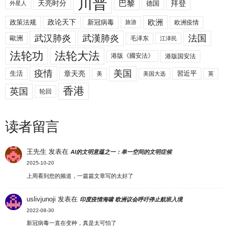
川普
拜登
天亮时分
巴黎
德国
外星人
欧洲
政策法规
政论天下
新冠病毒
欧洲疫情
旅游
武汉肺炎
武漢肺炎
法国
歐洲
毛泽东
江泽民
法轮功
法轮大法
港版《國安法》
港版国安法
美国
疫情
生活
章天亮
習近平
美
美国大选
英
香港
英国
轮回
读者留言
王先生
发表在
AI的文明意蕴之一：单一空间的文明症候
2025-10-20
上周看到您的频道，一篇篇文章写的太好了
uslivjunoji
发表在
印度疫情海啸 欧洲议会呼吁停止航班入境
2022-08-30
新冠病毒一直在变种，真是太可怕了