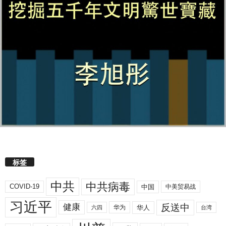
标签
中共
中共病毒
COVID-19
中国
中美贸易战
习近平
反送中
健康
华人
华为
六四
台湾