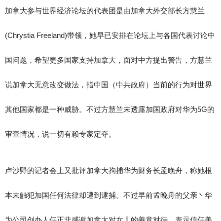
加拿大参与世界经济论坛的代表团是由加拿大外交部长方慧兰
(Chrystia Freeland)带领，她早已安排在论坛上与各国代表讨论中
国问题，希望更多国家支持加拿大，面对中方提出警告，方慧兰
说加拿大无意改变做法，指中国（中共政府）当前的行为对世界
其他国家都是一种威胁。不过方慧兰未透露加国政府对华为5G的
审查情况，说一切有赖专家定夺。
卢沙野的记者会上又批评加拿大拘捕华为财务长孟晚舟，称她根
本未触犯加国任何法律却遭到逮捕。不过早前孟晚舟的父亲丶华
为公司创办人任正非感谢加拿大对女儿的善意对待，表示信任美