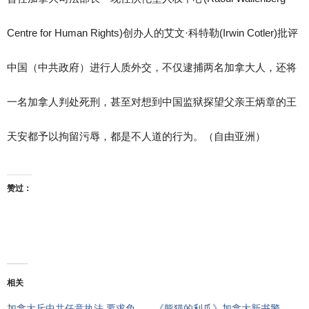
Centre for Human Rights)创办人的艾文·科特勒(Irwin Cotler)批评
中国（中共政府）进行人质外交，不仅逮捕两名加拿大人，还将
一名加拿人判处死刑，甚至对想到中国监狱探望父亲王炳章的王
天安都予以拘留污辱，都是不人道的行为。（自由亚洲）
赞过：
相关
加拿大斥中共任意执法 要求免
《熊猫的利爪》加拿大新书警