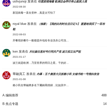
uslivjunoji
发表在
印度疫情海啸 欧洲议会呼吁停止航班入境
2022-08-30
新冠病毒一直在变种，真是太可怕了
royal blue
发表在
（独家）【我的比利时生活日记 5】 婆婆给我买了一双布
鞋
2022-08-03
开餐馆的餐巾一般都是外包给专业洗衣公司洗…
ken
发表在
斥社媒任意封号行同共产党 波兰拟立法严惩
2021-01-17
波兰就是欧洲，乃至世界的明日之星。干的好…
華融員工
发表在
内幕：五个彪形大汉抓赖小民 女秘书给一号情妇发信
2021-01-08
賴小民在華融將多名下屬納爲情婦，比如其中…
A.编辑推荐
488
B.焦点专题
14