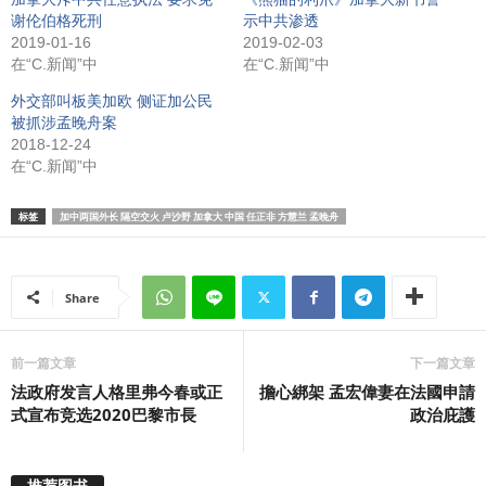
谢伦伯格死刑
示中共渗透
2019-01-16
2019-02-03
在“C.新闻”中
在“C.新闻”中
外交部叫板美加欧 侧证加公民
被抓涉孟晚舟案
2018-12-24
在“C.新闻”中
标签
加中两国外长 隔空交火 卢沙野 加拿大 中国 任正非 方慧兰 孟晚舟
Share
前一篇文章
下一篇文章
法政府发言人格里弗今春或正
擔心綁架 孟宏偉妻在法國申請
式宣布竞选2020巴黎市長
政治庇護
推荐图书