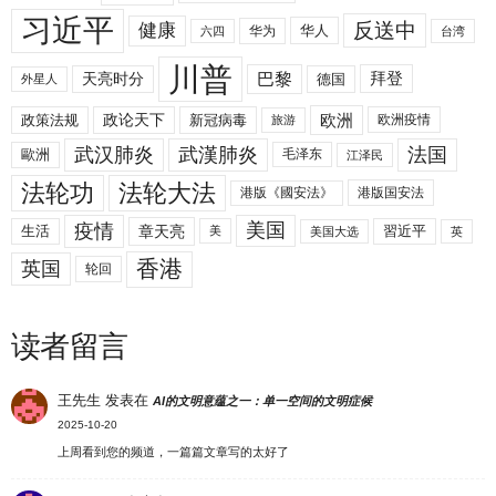
习近平
反送中
健康
华人
华为
六四
台湾
川普
拜登
天亮时分
巴黎
德国
外星人
欧洲
政策法规
政论天下
新冠病毒
欧洲疫情
旅游
武汉肺炎
武漢肺炎
法国
歐洲
毛泽东
江泽民
法轮功
法轮大法
港版《國安法》
港版国安法
美国
疫情
生活
章天亮
習近平
美
美国大选
英
香港
英国
轮回
读者留言
王先生
发表在
AI的文明意蕴之一：单一空间的文明症候
2025-10-20
上周看到您的频道，一篇篇文章写的太好了