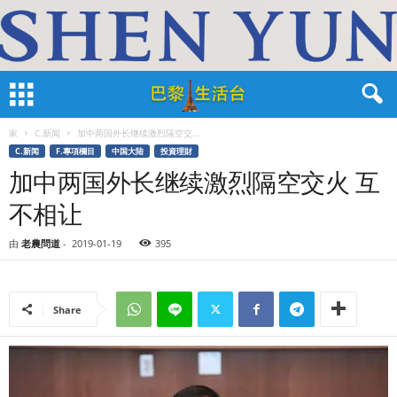
家
C.新闻
加中两国外长继续激烈隔空交...
C.新闻
F.專項欄目
中国大陆
投資理財
加中两国外长继续激烈隔空交火 互
不相让
由
老農問道
-
2019-01-19
395
Share