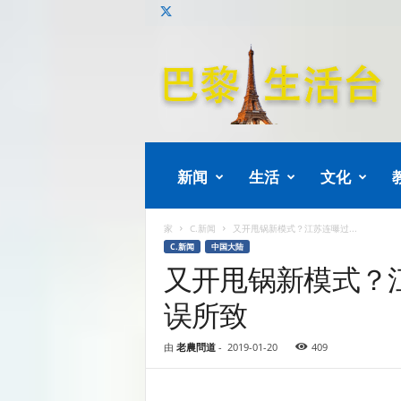
巴
黎
生
活
新闻
生活
文化
家
C.新闻
又开甩锅新模式？江苏连曝过...
C.新闻
中国大陆
又开甩锅新模式？
误所致
由
老農問道
-
2019-01-20
409