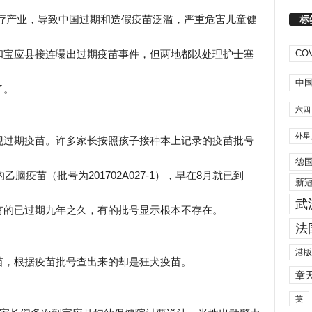
标
断医疗产业，导致中国过期和造假疫苗泛滥，严重危害儿童健
和宝应县接连曝出过期疫苗事件，但两地都以处理护士塞
COV
中
了。
六四
外星
现过期疫苗。许多家长按照孩子接种本上记录的疫苗批号
德
脑疫苗（批号为201702A027-1），早在8月就已到
新
武
有的已过期九年之久，有的批号显示根本不存在。
法
港版
苗，根据疫苗批号查出来的却是狂犬疫苗。
章
英