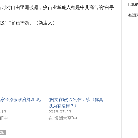
I.奧
当时对自由亚洲披露，疫苗业掌舵人都是中共高官的“白手
海闊
国级）”官员垄断。（新唐人）
家长漆泼政府牌匾 现
(网文存底)金宏伟：续《你真
以为有法律？》
-13
2018-07-23
闻”中
在“海闊天空”中
泛滥