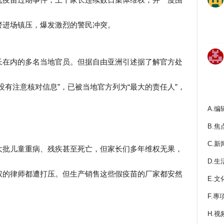
警进场镇压，爆发激烈的警民冲突。
长在内的多名当地官员。但据自由亚洲引述据了解官方处
没有注意核对信息”，已被当地官方列为“最大的责任人”，
A.编
B.焦
C.新
大批儿童重病、残疾甚至死亡，但家长们多年维权无果，
D.生
权的律师都遭打压。但生产销售这些假疫苗的厂家都安然
E.文
F.專
H.视