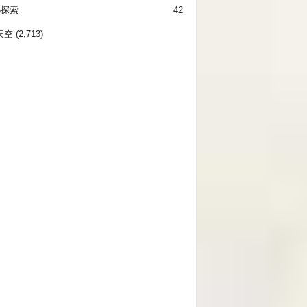
秘探索
42
天空
(2,713)