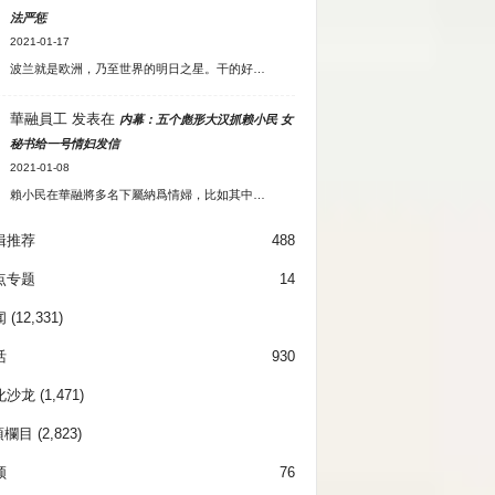
法严惩
2021-01-17
波兰就是欧洲，乃至世界的明日之星。干的好…
華融員工
发表在
内幕：五个彪形大汉抓赖小民 女
秘书给一号情妇发信
2021-01-08
賴小民在華融將多名下屬納爲情婦，比如其中…
辑推荐
488
点专题
14
闻
(12,331)
活
930
化沙龙
(1,471)
項欄目
(2,823)
频
76