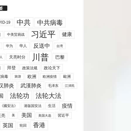
签
中共
中共病毒
ID-19
习近平
健康
国
中美贸易战
反送中
华人
华为
台湾
川普
天亮时分
巴黎
人
拜登
国
政策法规
政论天下
欧洲
歐洲
冠病毒
欧洲疫情
旅游
汉肺炎
武漢肺炎
毛泽东
江泽民
法轮功
法轮大法
国
疫情
生活
《國安法》
港版国安法
美国
天亮
習近平
美
美国大选
香港
英国
轮回