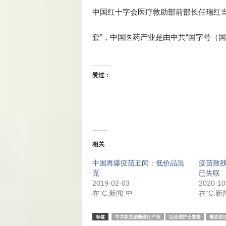
中国红十字会医疗救助部前部长任瑞红
套”，中国医药产业是由中共“国字号（
赞过：
相关
中国再爆疫苗丑闻：低价品混
疫苗致残
充
已失联
2019-02-03
2020-10
在“C.新闻”中
在“C.新
标签
中共权贵垄断医疗产业
以处理护士塞责
毒疫苗