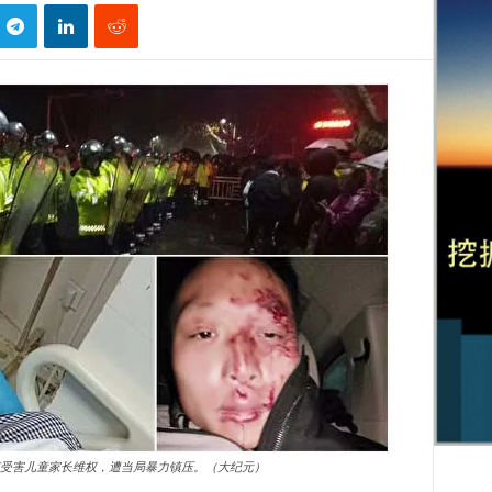
受害儿童家长维权，遭当局暴力镇压。（大纪元）