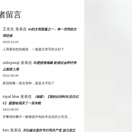
者留言
王先生
发表在
AI的文明意蕴之一：单一空间的文
明症候
2025-10-20
上周看到您的频道，一篇篇文章写的太好了
uslivjunoji
发表在
印度疫情海啸 欧洲议会呼吁停
止航班入境
2022-08-30
新冠病毒一直在变种，真是太可怕了
royal blue
发表在
（独家）【我的比利时生活日记
5】 婆婆给我买了一双布鞋
2022-08-03
开餐馆的餐巾一般都是外包给专业洗衣公司洗…
ken
发表在
斥社媒任意封号行同共产党 波兰拟立