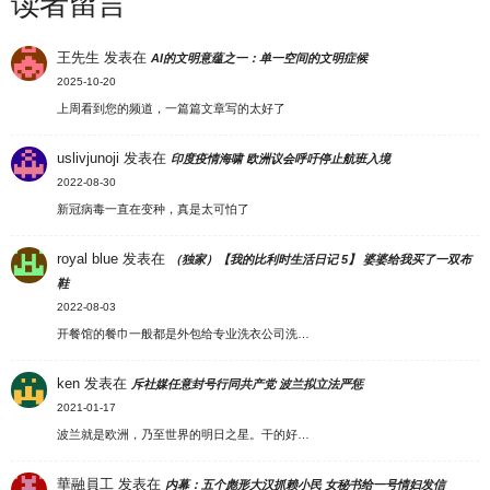
读者留言
王先生
发表在
AI的文明意蕴之一：单一空间的文明症候
2025-10-20
上周看到您的频道，一篇篇文章写的太好了
uslivjunoji
发表在
印度疫情海啸 欧洲议会呼吁停止航班入境
2022-08-30
新冠病毒一直在变种，真是太可怕了
royal blue
发表在
（独家）【我的比利时生活日记 5】 婆婆给我买了一双布
鞋
2022-08-03
开餐馆的餐巾一般都是外包给专业洗衣公司洗…
ken
发表在
斥社媒任意封号行同共产党 波兰拟立法严惩
2021-01-17
波兰就是欧洲，乃至世界的明日之星。干的好…
華融員工
发表在
内幕：五个彪形大汉抓赖小民 女秘书给一号情妇发信