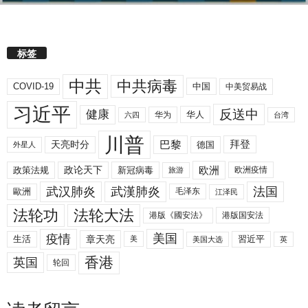
标签
中共
中共病毒
COVID-19
中国
中美贸易战
习近平
反送中
健康
华人
华为
六四
台湾
川普
拜登
天亮时分
巴黎
德国
外星人
欧洲
政策法规
政论天下
新冠病毒
欧洲疫情
旅游
武汉肺炎
武漢肺炎
法国
歐洲
毛泽东
江泽民
法轮功
法轮大法
港版《國安法》
港版国安法
美国
疫情
生活
章天亮
習近平
美
美国大选
英
香港
英国
轮回