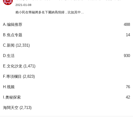
2021-01-08
賴小民在華融將多名下屬納爲情婦，比如其中…
A.编辑推荐
488
B.焦点专题
14
C.新闻
(12,331)
D.生活
930
E.文化沙龙
(1,471)
F.專項欄目
(2,823)
H.视频
76
I.奧秘探索
42
海闊天空
(2,713)