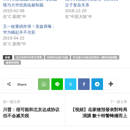
视与大华也面临被制裁
父子复杂关系
2019-02-08
2018-12-20
在“C.新闻”中
在“中国大陆”中
又一枚重磅炸弹！美媒再曝：
华为崛起并不光彩
2019-04-22
在“C.新闻”中
标签
任正非有中共军方背景
利用华为进行瓦解
华为是中共派往世界的一艘科技核潜艇
渗透和控制
Share
前一篇文章
下一篇文章
川普：很可能和北京达成协议
【視頻】岳家槍預發表對時局
但不会减关税
演講 數十特警蜂擁而上