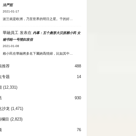
法严惩
2021-01-17
波兰就是欧洲，乃至世界的明日之星。干的好…
華融員工
发表在
内幕：五个彪形大汉抓赖小民 女
秘书给一号情妇发信
2021-01-08
賴小民在華融將多名下屬納爲情婦，比如其中…
辑推荐
488
点专题
14
闻
(12,331)
活
930
化沙龙
(1,471)
項欄目
(2,823)
频
76