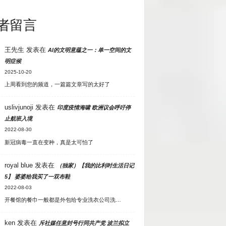
者留言
王先生
发表在
AI的文明意蕴之一：单一空间的文
明症候
2025-10-20
上周看到您的频道，一篇篇文章写的太好了
uslivjunoji
发表在
印度疫情海啸 欧洲议会呼吁停
止航班入境
2022-08-30
新冠病毒一直在变种，真是太可怕了
royal blue
发表在
（独家）【我的比利时生活日记
5】 婆婆给我买了一双布鞋
2022-08-03
开餐馆的餐巾一般都是外包给专业洗衣公司洗…
ken
发表在
斥社媒任意封号行同共产党 波兰拟立