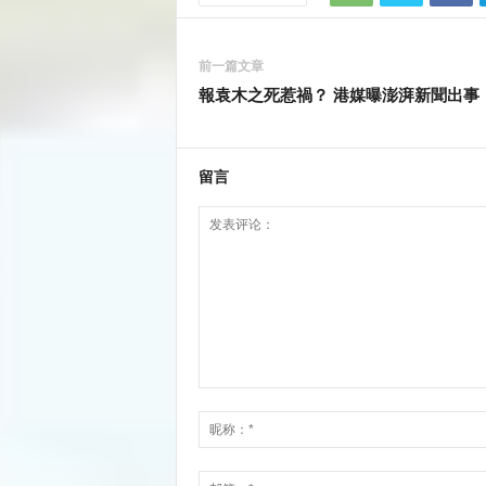
前一篇文章
報袁木之死惹禍？ 港媒曝澎湃新聞出事
留言