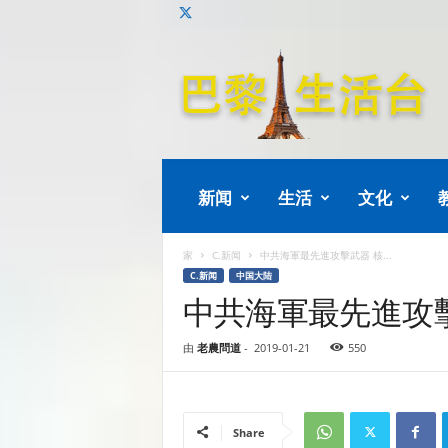
巴
黎
生
活
新闻
生活
文化
家
C.新闻
中共海軍最先進攻擊武器 核...
C.新闻
中国大陆
中共海軍最先進攻
由
老農問道
-
2019-01-21
550
Share