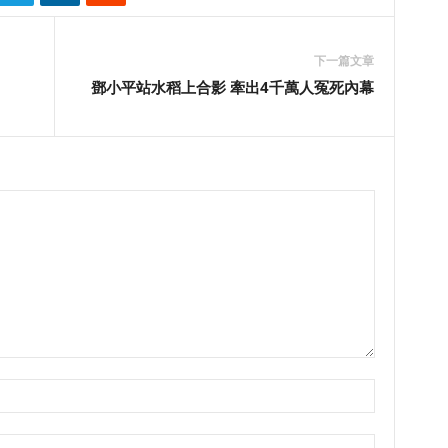
下一篇文章
鄧小平站水稻上合影 牽出4千萬人冤死內幕