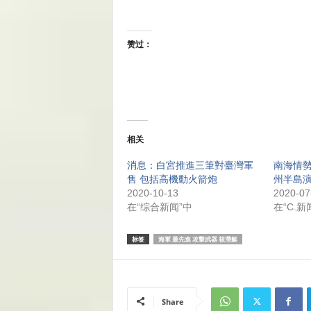
赞过：
相关
消息：白宮推進三筆對臺灣軍
南海情勢
售 包括高機動火箭炮
州半島演
2020-10-13
2020-07
在“综合新闻”中
在“C.新
标签
海軍 最先進 攻擊武器 核潛艇
Share