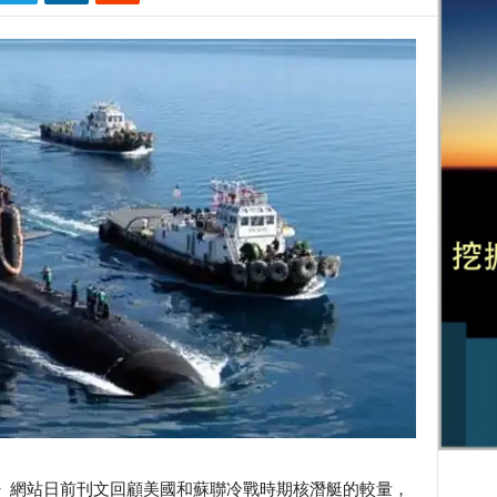
學者》網站日前刊文回顧美國和蘇聯冷戰時期核潛艇的較量，