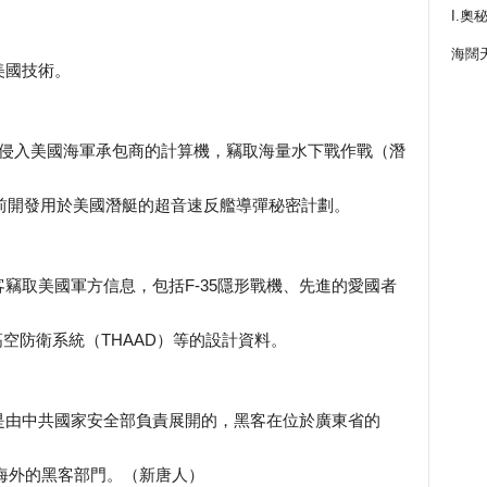
I.奧
海闊
美國技術。
客侵入美國海軍承包商的計算機，竊取海量水下戰作戰（潛
年前開發用於美國潛艇的超音速反艦導彈秘密計劃。
竊取美國軍方信息，包括F-35隱形戰機、先進的愛國者
高空防衛系統（THAAD）等的設計資料。
是由中共國家安全部負責展開的，黑客在位於廣東省的
海外的黑客部門。（新唐人）