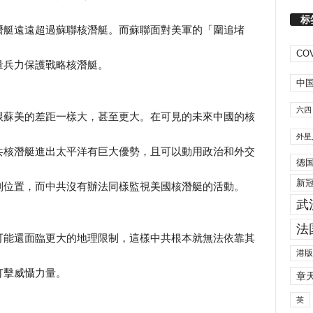
标
潛艇遠遠超過蘇聯核潛艇。而蘇聯面對美軍的「圍追堵
COV
量兵力保護戰略核潛艇。
中
六四
跟蘇美的差距一樣大，甚至更大。在可見的未來中國的核
外星
共核潛艇進出太平洋有巨大優勢，且可以動用政治和外交
德
新
利位置，而中共沒有辦法同樣監視美國核潛艇的活動。
武
法
可能還面臨更大的地理限制，這樣中共根本就無法依靠其
港版
打擊威懾力量。
章
英