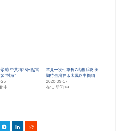
緊繃 中共稱25日起雷
罕見一次性軍售7武器系統 美
習“封海”
期待臺灣在印太戰略中擔綱
-25
2020-09-17
闻”中
在“C.新闻”中