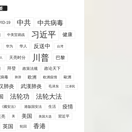
签
中共
中共病毒
ID-19
习近平
健康
国
中美贸易战
反送中
华人
华为
台湾
川普
天亮时分
巴黎
人
拜登
国
政策法规
政论天下
欧洲
歐洲
冠病毒
欧洲疫情
旅游
汉肺炎
武漢肺炎
毛泽东
江泽民
法轮功
法轮大法
国
疫情
生活
《國安法》
港版国安法
美国
天亮
習近平
美
美国大选
香港
英国
轮回