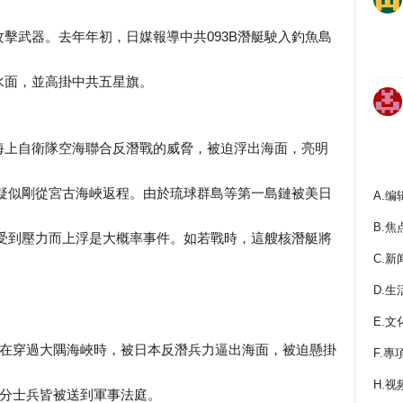
擊武器。去年年初，日媒報導中共093B潛艇駛入釣魚島
水面，並高掛中共五星旗。
海上自衛隊空海聯合反潛戰的威脅，被迫浮出海面，亮明
B疑似剛從宮古海峽返程。由於琉球群島等第一島鏈被美日
A.编
B.焦
B受到壓力而上浮是大概率事件。如若戰時，這艘核潛艇將
C.新
D.生
E.文
經在穿過大隅海峽時，被日本反潛兵力逼出海面，被迫懸掛
F.專
H.视
部分士兵皆被送到軍事法庭。