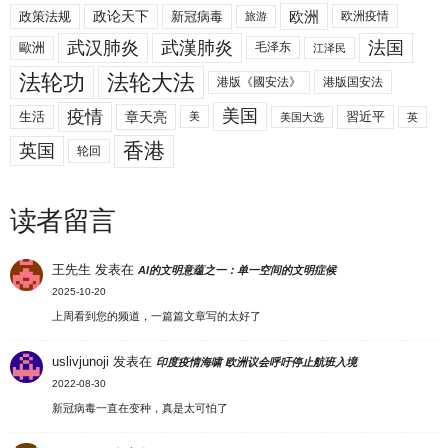
欧洲
政策法规
政论天下
新冠病毒
欧洲疫情
旅游
武汉肺炎
武漢肺炎
法国
歐洲
毛泽东
江泽民
法轮功
法轮大法
港版《國安法》
港版国安法
美国
疫情
生活
章天亮
習近平
美
美国大选
英
香港
英国
轮回
读者留言
王先生
发表在
AI的文明意蕴之一：单一空间的文明症候
2025-10-20
上周看到您的频道，一篇篇文章写的太好了
uslivjunoji
发表在
印度疫情海啸 欧洲议会呼吁停止航班入境
2022-08-30
新冠病毒一直在变种，真是太可怕了