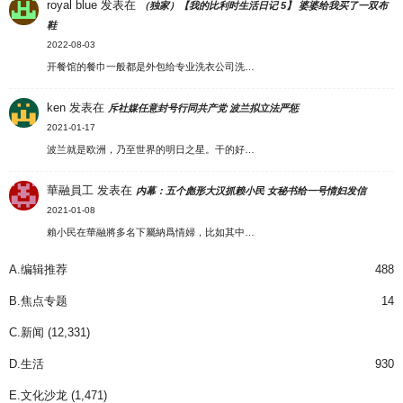
royal blue
发表在
（独家）【我的比利时生活日记 5】 婆婆给我买了一双布
鞋
2022-08-03
开餐馆的餐巾一般都是外包给专业洗衣公司洗…
ken
发表在
斥社媒任意封号行同共产党 波兰拟立法严惩
2021-01-17
波兰就是欧洲，乃至世界的明日之星。干的好…
華融員工
发表在
内幕：五个彪形大汉抓赖小民 女秘书给一号情妇发信
2021-01-08
賴小民在華融將多名下屬納爲情婦，比如其中…
A.编辑推荐
488
B.焦点专题
14
C.新闻
(12,331)
D.生活
930
E.文化沙龙
(1,471)