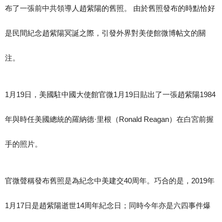
布了一張前中共領導人趙紫陽的舊照。 由於舊照發布的時點恰好
是民間紀念趙紫陽冥誕之際，引發外界對美使館微博帖文的關
注。
1月19日，美國駐中國大使館官微1月19日貼出了一張趙紫陽1984
年與時任美國總統的羅納德·里根（Ronald Reagan）在白宮前握
手的照片。
官微聲稱發布舊照是為紀念中美建交40周年。巧合的是，2019年
1月17日是趙紫陽逝世14周年紀念日；同時今年亦是六四事件爆