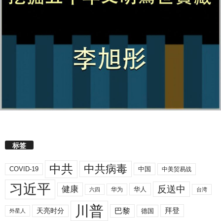
标签
中共
中共病毒
COVID-19
中国
中美贸易战
习近平
反送中
健康
华人
华为
六四
台湾
川普
拜登
天亮时分
巴黎
德国
外星人