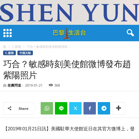
家
C.新闻
巧合？敏感時刻美使館微博發...
C.新闻
中国大陆
巧合？敏感時刻美使館微博發布趙
紫陽照片
由
老農問道
-
2019-01-21
368
Share
【2019年01月21日訊】美國駐華大使館近日在其官方微博上，發