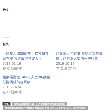
赞过：
相关
【鎮壓六四30周年】赵紫阳祭
趙紫陽百年冥誕 专访紅二代披
日在即 官方嚴控异议人士
露：趙鮮為人知的一些往事
2019-01-16
2019-10-18
在“C.新闻”中
在“C.新闻”中
趙紫陽逝世14年方入土 86歲鮑
彤撐拐杖前往拜祭
2019-10-24
在“C.新闻”中
标签
民間紀念趙紫陽冥誕
美使館微博發布趙紫陽照片
趙紫陽1984年與時任美國總統的羅納德·里根（RONALD REAGAN）在白宮前握手