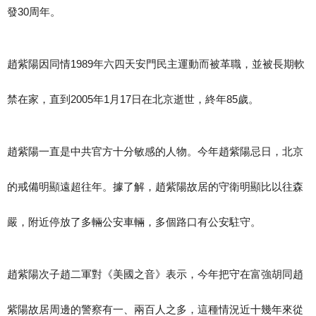
發30周年。
趙紫陽因同情1989年六四天安門民主運動而被革職，並被長期軟
禁在家，直到2005年1月17日在北京逝世，終年85歲。
趙紫陽一直是中共官方十分敏感的人物。今年趙紫陽忌日，北京
的戒備明顯遠超往年。據了解，趙紫陽故居的守衛明顯比以往森
嚴，附近停放了多輛公安車輛，多個路口有公安駐守。
趙紫陽次子趙二軍對《美國之音》表示，今年把守在富強胡同趙
紫陽故居周邊的警察有一、兩百人之多，這種情況近十幾年來從