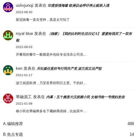
uslivjunoji
发表在
印度疫情海啸 欧洲议会呼吁停止航班入境
2022-08-30
新冠病毒一直在变种，真是太可怕了
royal blue
发表在
（独家）【我的比利时生活日记 5】 婆婆给我买了一双布
鞋
2022-08-03
开餐馆的餐巾一般都是外包给专业洗衣公司洗…
ken
发表在
斥社媒任意封号行同共产党 波兰拟立法严惩
2021-01-17
波兰就是欧洲，乃至世界的明日之星。干的好…
華融員工
发表在
内幕：五个彪形大汉抓赖小民 女秘书给一号情妇发信
2021-01-08
賴小民在華融將多名下屬納爲情婦，比如其中…
A.编辑推荐
488
B.焦点专题
14