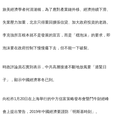
旅美經濟學者何清漣稱，為了應對產業鏈外移、經濟持續下滑、
失業壓力加重，北京只得重回擴張信貸、加大政府投資的老路。
李克強所言根本就不是發展的宣言，而是「穩泡沫」的要求，即
泡沫要在政府控制下慢慢癟下去，但不能一下破裂。
時政評論員石實則表示，中共高層接連不斷地放風要「過緊日
子」，顯示中國經濟寒冬已到。
向松祚1月20日在上海舉行的中方信富策略發布會暨鬥牛財經峰
會上提出警告，2019年中國經濟要謹防「明斯基時刻」。