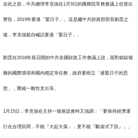
在此之前，中共總理李克強在1月9日的國務院常務會議上也發出
警告，2019年要過「緊日子」。這是繼中共財政部部長劉昆之
後，李克強親自喊話要過「緊日子」。
劉昆在2018年底召開的中共全國財政工作會議上說，面對錯綜複
雜的國際環境和國內穩定等任務，政府要樹立「過緊日子的思
想」，壓縮一般性支出等。
1月15日，李克強在主持一個座談會時又強調：「要保持經濟運
行在合理區間，不能『大起大落』，更不能『斷崖式下跌』」。