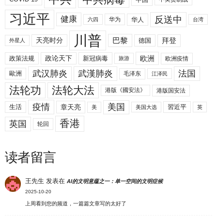
习近平
反送中
健康
华人
华为
六四
台湾
川普
拜登
天亮时分
巴黎
德国
外星人
欧洲
政策法规
政论天下
新冠病毒
欧洲疫情
旅游
武汉肺炎
武漢肺炎
法国
歐洲
毛泽东
江泽民
法轮功
法轮大法
港版《國安法》
港版国安法
美国
疫情
生活
章天亮
習近平
美
美国大选
英
香港
英国
轮回
读者留言
王先生
发表在
AI的文明意蕴之一：单一空间的文明症候
2025-10-20
上周看到您的频道，一篇篇文章写的太好了