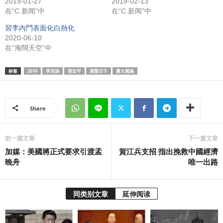
2019-01-27
2019-02-13
在“C.新闻”中
在“C.新闻”中
習李內鬥表面化白熱化
2020-06-10
在“海闊天空”中
标签
2019
李克強
習近平
過緊日子
重大風險
Share
前一篇文章
下一篇文章
加媒：美國將正式要求引渡孟
賀江兵支招 指出挽救中國經濟
晚舟
唯一出路
同类别文章
延伸阅读