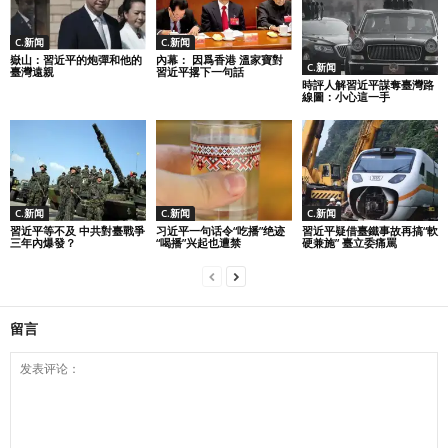
C.新闻
C.新闻
嶽山：習近平的炮彈和他的
內幕： 因爲香港 溫家寶對
C.新闻
臺灣遠親
習近平撂下一句話
時評人解習近平謀奪臺灣路
線圖：小心這一手
C.新闻
C.新闻
C.新闻
習近平等不及 中共對臺戰爭
习近平一句话令“吃播”绝迹
習近平疑借臺鐵事故再搞“軟
三年內爆發？
“喝播”兴起也遭禁
硬兼施” 臺立委痛罵
留言