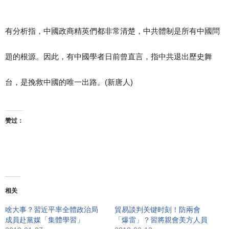
有分析指，中國政商精英們都非常清楚，中共體制是所有中國問
題的根源。因此，有中國學者日前曾直言，指中共退出歷史舞
台，是挽救中國的唯一出路。(新唐人)
赞过：
相关
啥大事？習近平率全體政治局
貿易談判关键时刻！防兩會
成員赴黨媒「集體學習」
「爆雷」？習將親會美方人員