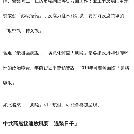
障、醫藥衛生、住房市場調控等各方面工作；並重申反腐鬥爭形
勢依然「嚴峻複雜」，反腐力度不能削減，要打好反腐鬥爭的
「攻堅戰、持久戰」。
習近平最後強調說，「防範化解重大風險」是各級政府和領導幹
部的政治職責。年前習近平曾預警說，2019年可能會面臨「驚濤
駭浪」。
如此看來，「風險」和「駭浪」可能會疊加呈現。
中共高層接連放風要「過緊日子」