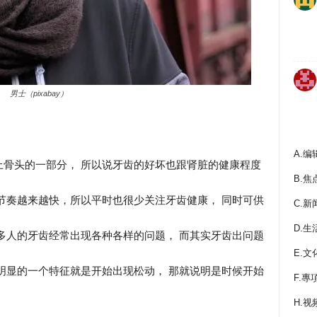
男士（pixabay）
A.编
骨头的一部分， 所以说牙齿的好坏也跟肾脏的健康程度
B.焦
节奏越来越快，所以平时也很少关注牙齿健康， 同时可供
C.新
D.生
多人的牙齿经常出现各种各样的问题， 而其实牙齿出问题
E.文
明显的一个特征就是开始出现松动， 那就说明是时候开始
F.專
H.视
。