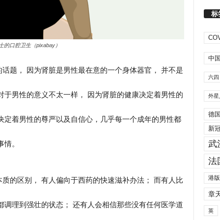
标
COV
士的口腔卫生（pixabay）
中
话题， 因为肾脏是男性最在意的一个身体器官， 并不是
六四
对于男性的意义不太一样， 因为肾脏的健康决定着男性的
外星
德
决定着男性的尊严以及自信心，几乎每一个成年的男性都
新
武
事情。
法
港版
质的区别， 有人偏向于西药的快速滋补办法； 而有人比
章
都调理到强壮的状态； 还有人会相信那些没有任何医学道
英