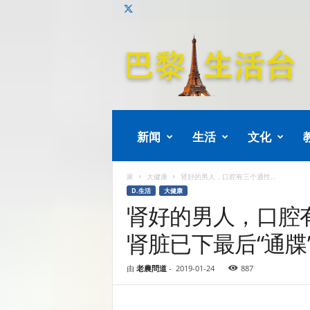
巴
黎
生
活
新闻
生活
文化
家
大健康
肾好的男人，口腔有三个通性...
D.生活
大健康
肾好的男人，口腔
肾脏已下最后“通牒
由
老農問道
-
2019-01-24
887