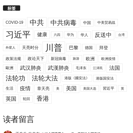
标签
中共
中共病毒
COVID-19
中国
中美贸易战
习近平
反送中
健康
华人
华为
六四
台湾
川普
拜登
天亮时分
巴黎
德国
外星人
欧洲
政策法规
政论天下
新冠病毒
欧洲疫情
旅游
武汉肺炎
武漢肺炎
法国
歐洲
毛泽东
江泽民
法轮功
法轮大法
港版《國安法》
港版国安法
美国
疫情
生活
章天亮
習近平
美
美国大选
英
香港
英国
轮回
读者留言