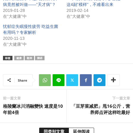
病竟然被叫做——“天才病”？
这4副“模样”，不难看出来
2019-01-28
2019-02-14
在“大健康”中
在“大健康”中
忧郁症失眠慢性疲劳 吃益生菌
有用吗？专家解析
2020-11-13
在“大健康”中
标签
健康
敬神
障碍
Share
前一篇文章
下一篇文章
格陵蘭冰川消融變快 速度是10
「豆芽菜减肥」甩16公斤，营
年前4倍
养师点评这样吃最好
同类别文章
延伸阅读