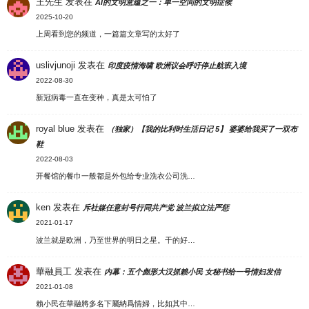
王先生
发表在
AI的文明意蕴之一：单一空间的文明症候
2025-10-20
上周看到您的频道，一篇篇文章写的太好了
uslivjunoji
发表在
印度疫情海啸 欧洲议会呼吁停止航班入境
2022-08-30
新冠病毒一直在变种，真是太可怕了
royal blue
发表在
（独家）【我的比利时生活日记 5】 婆婆给我买了一双布
鞋
2022-08-03
开餐馆的餐巾一般都是外包给专业洗衣公司洗…
ken
发表在
斥社媒任意封号行同共产党 波兰拟立法严惩
2021-01-17
波兰就是欧洲，乃至世界的明日之星。干的好…
華融員工
发表在
内幕：五个彪形大汉抓赖小民 女秘书给一号情妇发信
2021-01-08
賴小民在華融將多名下屬納爲情婦，比如其中…