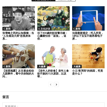
C.新闻
E.文化沙龙
C.新闻
张雪峰之死的认知裂缝：当
活了800歲的彭祖警示錄：
法国最新规定：托儿所里，
“人生规划大师”忽视身体
心臟最怕你「逞強」，這
3岁以下宝宝不能再看电子
系...
些...
屏...
C.新闻
大健康
大健康
【深度揭露】从甘肃血铅幼
【老年人的饮食】老年人食
小儿“夜哭郎”的病因，究竟
儿园事件，看中共体制的大
欲不振的15大原因，以及
是什么？
问...
帮...
留言