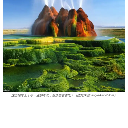
这些地球上千年一遇的奇景，赶快去看看吧！（图片来源: imgur/PapaSloth）