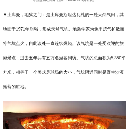
中国盘锦红海滩（图片：wikimedia /吴张帆）
▼​土库曼，地狱之门：是土库曼斯坦达瓦札的一处天然气田，其
地面于1971年崩塌，形成天然气坑。地质学家为免甲烷气扩散而
将气坑点火，自此该处一直连续燃烧。该气坑是一处受欢迎的旅
游景点，过去五年共有五万名游客到访。气坑的总面积为5,350平
方米，相等于一个美式足球场的大小，气坑附近同时是野生沙漠
露营的胜地。