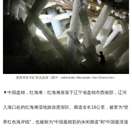
墨西哥奈卡矿井水晶洞（图片：wikimedia /Alexander Van Driessche）
▼​中国盘锦，红海滩：红海滩座落于辽宁省盘锦市西南部，辽河
入海口处的红海滩湿地旅游度假区。廊道全长18公里，被誉为“世
界红色海岸线”，也被称为“中国最精彩的休闲廊道”和“中国最浪漫