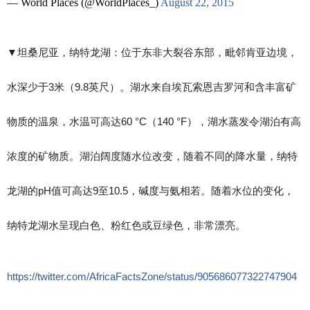
— World Places (@WorldPlaces_)
August 22, 2015
▼​坦桑尼亚，纳特龙湖：位于东非大裂谷东部，毗邻肯亚边境，
水深少于3米（9.8英尺）。湖水来自埃瓦索恩吉罗河和含丰富矿
物质的温泉，水温可高达60 °C（140 °F），湖水蒸发令湖泊有高
浓度的矿物质。湖泊阔度随水位改变，随着不同的降水量，纳特
龙湖的pH值可高达9至10.5，碱度与氨相若。随着水位的变化，
纳特龙湖水呈现白色、粉红色或豆绿色，非常漂亮。
https://twitter.com/AfricaFactsZone/status/905686077322747904