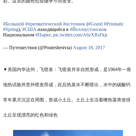
彩。这里的颜色也会随季节而改变。
#Большой
#призматический
#источник
(
#Grand
#Prismatic
#Spring
),
#США
.находящийся в
#Йеллоустонском
Национальном
#Парке
.
pic.twitter.com/A6zXRsFkjc
— Путешествия (@Pouteshestvia)
August 18, 2017
▼​美国内华达州，飞喷泉：飞喷泉并非自然形成，是1964年一座
地热试验井意外喷发而成，此后热泉水不断喷出，水中的碳酸钙
常年累月沉淀在周围，形成小土丘。土丘上生活着嗜热藻类使得
土丘呈现漂亮的红色和绿色