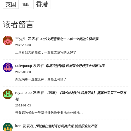
香港
英国
轮回
读者留言
王先生
发表在
AI的文明意蕴之一：单一空间的文明症候
2025-10-20
上周看到您的频道，一篇篇文章写的太好了
uslivjunoji
发表在
印度疫情海啸 欧洲议会呼吁停止航班入境
2022-08-30
新冠病毒一直在变种，真是太可怕了
royal blue
发表在
（独家）【我的比利时生活日记 5】 婆婆给我买了一双布
鞋
2022-08-03
开餐馆的餐巾一般都是外包给专业洗衣公司洗…
ken
发表在
斥社媒任意封号行同共产党 波兰拟立法严惩