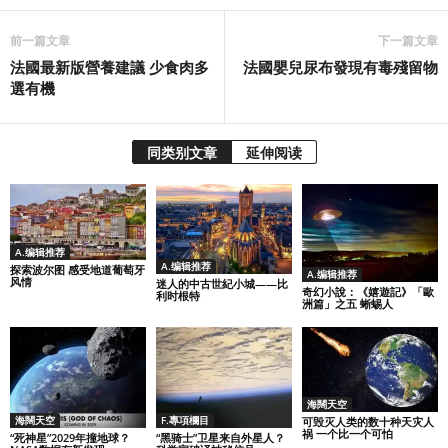
前一篇文章
下一篇文章
法國最新版營養建議 少食肉多
法國嬰兒尿布發現有毒殘留物
選有機
同类别文章
延伸阅读
A.编辑推荐
A.编辑推荐
探索波尔图 感受地道葡萄牙
A.编辑推荐
风情
迷人的中古世紀小城——比
奇幻小說：《嬉遊記》「歐
利时根特
洲篇」之五 蜥蜴人
海闊天空
海闊天空
F.專項欄目
可毁灭人类的数十种天灾人
祸 一个比一个可怕
“死神星”2029年撞地球？
“黑骑士”卫星来自外星人？