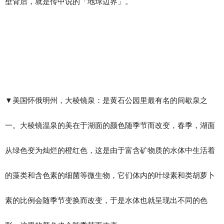
壁背后，就是传中说的「地球边界」。
▼​美国怀俄明州，大棱镜泉：是黄石公园里最有名的间歇泉之
一。大棱镜温泉的美在于湖面的颜色随季节而改变，春季，湖面
从绿色变为灿烂的橙红色，这是由于富含矿物质的水体中生活着
的藻类和含色素的细菌等微生物，它们体内的叶绿素和类胡萝卜
素的比例会随季节变换而改变，于是水体也就呈现出不同的色