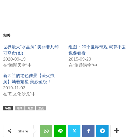
相关
世界最大“水晶洞” 美丽非凡却
组图：20个世界奇观 就算不去
可夺命(图)
也要看看
2020-09-19
2015-09-29
在“海闊天空”中
在“旅遊購物”中
新西兰的绝色佳景【萤火虫
洞】灿若繁星 美妙至极！
2019-11-03
在“E.文化沙龙”中
标签
地球
奇景
景点
Share