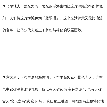
▼​马尔地夫，萤光海滩：发光的浮游生物让这片海滩变得如梦似
幻，人们将这片海滩称为「蓝眼泪」。这个充满诗意又无比浪漫
的名字，让马尔代夫戴上了梦幻与神秘的双层面纱。
▼​意大利，卡布里岛的海蚀洞：卡布里岛(Capri)景色宜人，连空
气中都弥漫着浪漫气息，所以有人称它为“蓝色之岛”，也有人称
它为“恋人之岛”或“蜜月岛”。从山顶上眺望，可饱览岛上独特的地