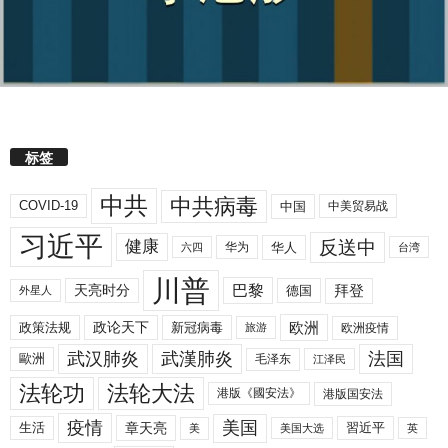
标签
中共
中共病毒
COVID-19
中国
中美贸易战
习近平
反送中
健康
华人
华为
六四
台湾
川普
拜登
天亮时分
巴黎
德国
外星人
欧洲
政策法规
政论天下
新冠病毒
欧洲疫情
旅游
武汉肺炎
武漢肺炎
法国
歐洲
毛泽东
江泽民
法轮功
法轮大法
港版《國安法》
港版国安法
美国
疫情
生活
章天亮
習近平
美
美国大选
英