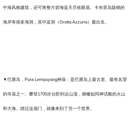
中海风格建筑，还可将整片碧海蓝天尽收眼底。卡布里岛陡峭的
海岸有很多海洞，其中蓝洞（Grotta Azzurra）最出名。
▼​巴厘岛，Pura Lempuyang神庙：是巴厘岛上最古老、最有名望
的寺庙之一。攀登1700步台阶到达山顶，俯瞰如同神话般的火山
和大海。踏过这扇门，就像来到了另一个世界。