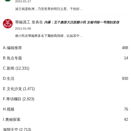
2021-01-17
波兰就是欧洲，乃至世界的明日之星。干的好…
華融員工
发表在
内幕：五个彪形大汉抓赖小民 女秘书给一号情妇发信
2021-01-08
賴小民在華融將多名下屬納爲情婦，比如其中…
A.编辑推荐
488
B.焦点专题
14
C.新闻
(12,331)
D.生活
930
E.文化沙龙
(1,471)
F.專項欄目
(2,823)
H.视频
76
I.奧秘探索
42
海闊天空
(2,713)