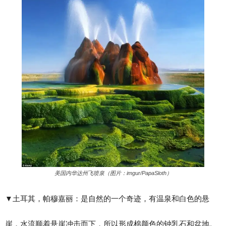
美国内华达州飞喷泉（图片：imgur/PapaSloth）
▼​土耳其，帕穆嘉丽：是自然的一个奇迹，有温泉和白色的悬
崖，水流顺着悬崖冲击而下，所以形成棉颜色的钟乳石和盆地。