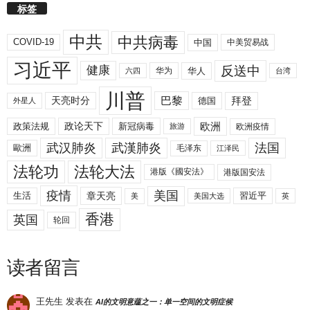
标签
中共
中共病毒
COVID-19
中国
中美贸易战
习近平
反送中
健康
华人
华为
六四
台湾
川普
拜登
天亮时分
巴黎
德国
外星人
欧洲
政策法规
政论天下
新冠病毒
欧洲疫情
旅游
武汉肺炎
武漢肺炎
法国
歐洲
毛泽东
江泽民
法轮功
法轮大法
港版《國安法》
港版国安法
美国
疫情
生活
章天亮
習近平
美
美国大选
英
香港
英国
轮回
读者留言
王先生
发表在
AI的文明意蕴之一：单一空间的文明症候