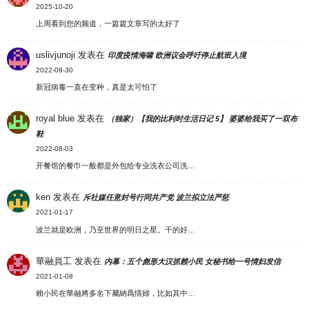
2025-10-20
上周看到您的频道，一篇篇文章写的太好了
uslivjunoji
发表在
印度疫情海啸 欧洲议会呼吁停止航班入境
2022-08-30
新冠病毒一直在变种，真是太可怕了
royal blue
发表在
（独家）【我的比利时生活日记 5】 婆婆给我买了一双布
鞋
2022-08-03
开餐馆的餐巾一般都是外包给专业洗衣公司洗…
ken
发表在
斥社媒任意封号行同共产党 波兰拟立法严惩
2021-01-17
波兰就是欧洲，乃至世界的明日之星。干的好…
華融員工
发表在
内幕：五个彪形大汉抓赖小民 女秘书给一号情妇发信
2021-01-08
賴小民在華融將多名下屬納爲情婦，比如其中…