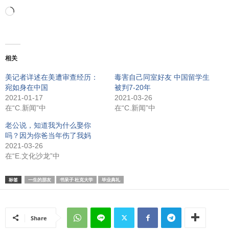
正
在
相关
加
美记者详述在美遭审查经历：
毒害自己同室好友 中国留学生
宛如身在中国
被判7-20年
载…
2021-01-17
2021-03-26
在“C.新闻”中
在“C.新闻”中
老公说，知道我为什么娶你
吗？因为你爸当年伤了我妈
2021-03-26
在“E.文化沙龙”中
标签
一生的朋友
书呆子 杜克大学
毕业典礼
Share