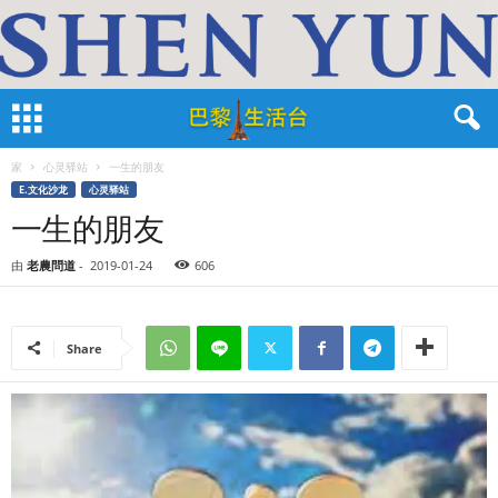
家
心灵驿站
一生的朋友
E.文化沙龙
心灵驿站
一生的朋友
由
老農問道
-
2019-01-24
606
Share