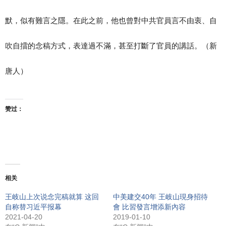
默，似有難言之隱。在此之前，他也曾對中共官員言不由衷、自
吹自擂的念稿方式，表達過不滿，甚至打斷了官員的講話。（新
唐人）
赞过：
相关
王岐山上次说念完稿就算 这回
中美建交40年 王岐山現身招待
自称替习近平报幕
會 比習發言增添新內容
2021-04-20
2019-01-10