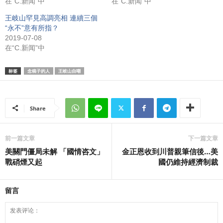
在“C.新闻”中
在“C.新闻”中
王岐山罕見高調亮相 連續三個
“永不”意有所指？
2019-07-08
在“C.新闻”中
标签
念稿子的人
王岐山自嘲
Share
前一篇文章
下一篇文章
美關門僵局未解 「國情咨文」
金正恩收到川普親筆信後…美
戰硝煙又起
國仍維持經濟制裁
留言