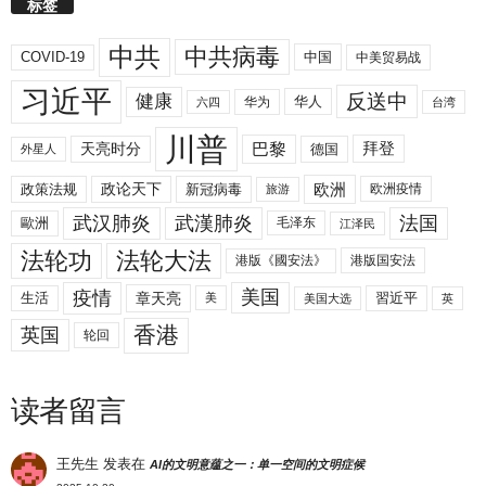
标签
中共
中共病毒
COVID-19
中国
中美贸易战
习近平
反送中
健康
华人
华为
六四
台湾
川普
拜登
天亮时分
巴黎
德国
外星人
欧洲
政策法规
政论天下
新冠病毒
欧洲疫情
旅游
武汉肺炎
武漢肺炎
法国
歐洲
毛泽东
江泽民
法轮功
法轮大法
港版《國安法》
港版国安法
美国
疫情
生活
章天亮
習近平
美
美国大选
英
香港
英国
轮回
读者留言
王先生
发表在
AI的文明意蕴之一：单一空间的文明症候