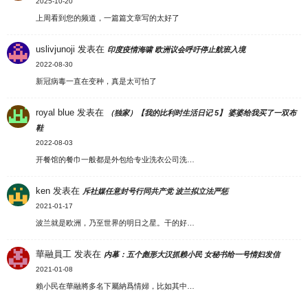
2025-10-20
上周看到您的频道，一篇篇文章写的太好了
uslivjunoji
发表在
印度疫情海啸 欧洲议会呼吁停止航班入境
2022-08-30
新冠病毒一直在变种，真是太可怕了
royal blue
发表在
（独家）【我的比利时生活日记 5】 婆婆给我买了一双布
鞋
2022-08-03
开餐馆的餐巾一般都是外包给专业洗衣公司洗…
ken
发表在
斥社媒任意封号行同共产党 波兰拟立法严惩
2021-01-17
波兰就是欧洲，乃至世界的明日之星。干的好…
華融員工
发表在
内幕：五个彪形大汉抓赖小民 女秘书给一号情妇发信
2021-01-08
賴小民在華融將多名下屬納爲情婦，比如其中…