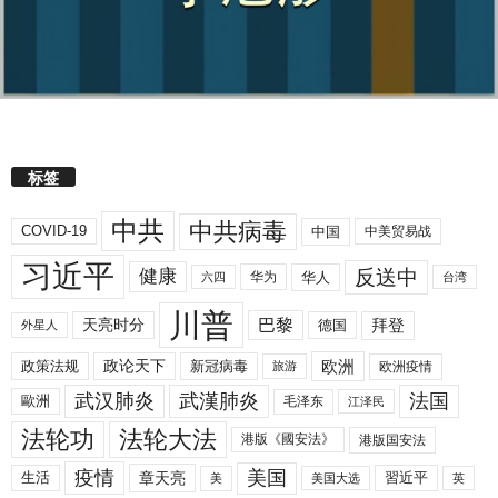
标签
中共
中共病毒
COVID-19
中国
中美贸易战
习近平
反送中
健康
华人
华为
六四
台湾
川普
拜登
天亮时分
巴黎
德国
外星人
欧洲
政策法规
政论天下
新冠病毒
欧洲疫情
旅游
武汉肺炎
武漢肺炎
法国
歐洲
毛泽东
江泽民
法轮功
法轮大法
港版《國安法》
港版国安法
美国
疫情
生活
章天亮
習近平
美
美国大选
英