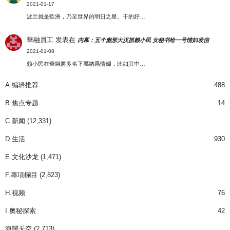
2021-01-17
波兰就是欧洲，乃至世界的明日之星。干的好…
華融員工
发表在
内幕：五个彪形大汉抓赖小民 女秘书给一号情妇发信
2021-01-08
賴小民在華融將多名下屬納爲情婦，比如其中…
A.编辑推荐
488
B.焦点专题
14
C.新闻
(12,331)
D.生活
930
E.文化沙龙
(1,471)
F.專項欄目
(2,823)
H.视频
76
I.奧秘探索
42
海闊天空
(2,713)