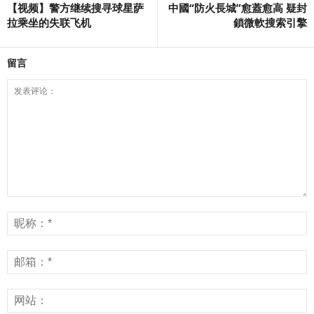
【视频】警方继续搜寻球星萨
中國“防火長城”愈蓋愈高 疑封
拉乘坐的失联飞机
鎖微軟搜索引擎
留言