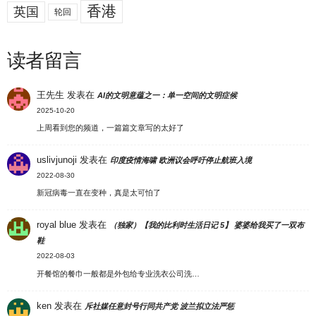
香港
英国
轮回
读者留言
王先生
发表在
AI的文明意蕴之一：单一空间的文明症候
2025-10-20
上周看到您的频道，一篇篇文章写的太好了
uslivjunoji
发表在
印度疫情海啸 欧洲议会呼吁停止航班入境
2022-08-30
新冠病毒一直在变种，真是太可怕了
royal blue
发表在
（独家）【我的比利时生活日记 5】 婆婆给我买了一双布
鞋
2022-08-03
开餐馆的餐巾一般都是外包给专业洗衣公司洗…
ken
发表在
斥社媒任意封号行同共产党 波兰拟立法严惩