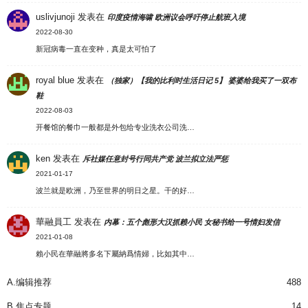
uslivjunoji
发表在
印度疫情海啸 欧洲议会呼吁停止航班入境
2022-08-30
新冠病毒一直在变种，真是太可怕了
royal blue
发表在
（独家）【我的比利时生活日记 5】 婆婆给我买了一双布
鞋
2022-08-03
开餐馆的餐巾一般都是外包给专业洗衣公司洗…
ken
发表在
斥社媒任意封号行同共产党 波兰拟立法严惩
2021-01-17
波兰就是欧洲，乃至世界的明日之星。干的好…
華融員工
发表在
内幕：五个彪形大汉抓赖小民 女秘书给一号情妇发信
2021-01-08
賴小民在華融將多名下屬納爲情婦，比如其中…
A.编辑推荐
488
B.焦点专题
14