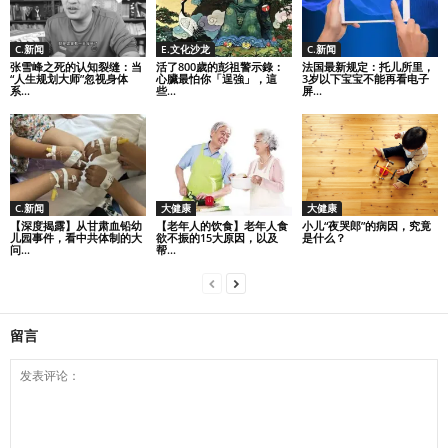
C.新闻
E.文化沙龙
C.新闻
张雪峰之死的认知裂缝：当
活了800歲的彭祖警示錄：
法国最新规定：托儿所里，
“人生规划大师”忽视身体
心臟最怕你「逞強」，這
3岁以下宝宝不能再看电子
系...
些...
屏...
C.新闻
大健康
大健康
【深度揭露】从甘肃血铅幼
【老年人的饮食】老年人食
小儿“夜哭郎”的病因，究竟
儿园事件，看中共体制的大
欲不振的15大原因，以及
是什么？
问...
帮...
留言