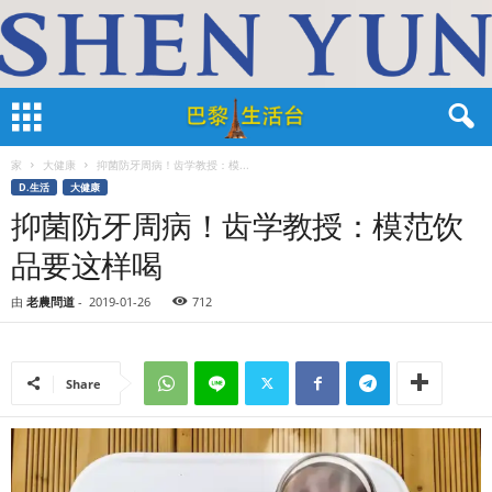
家
大健康
抑菌防牙周病！齿学教授：模...
D.生活
大健康
抑菌防牙周病！齿学教授：模范饮
品要这样喝
由
老農問道
-
2019-01-26
712
Share