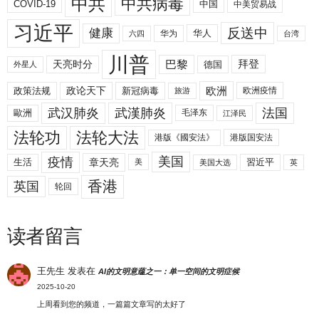
中共
中共病毒
COVID-19
中国
中美贸易战
习近平
反送中
健康
华人
华为
六四
台湾
川普
拜登
天亮时分
巴黎
德国
外星人
欧洲
政策法规
政论天下
新冠病毒
欧洲疫情
旅游
武汉肺炎
武漢肺炎
法国
歐洲
毛泽东
江泽民
法轮功
法轮大法
港版《國安法》
港版国安法
美国
疫情
生活
章天亮
習近平
美
美国大选
英
香港
英国
轮回
读者留言
王先生
发表在
AI的文明意蕴之一：单一空间的文明症候
2025-10-20
上周看到您的频道，一篇篇文章写的太好了