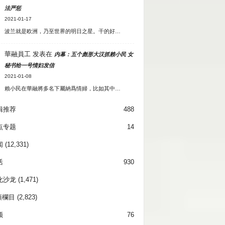
法严惩
2021-01-17
波兰就是欧洲，乃至世界的明日之星。干的好…
華融員工
发表在
内幕：五个彪形大汉抓赖小民 女
秘书给一号情妇发信
2021-01-08
賴小民在華融將多名下屬納爲情婦，比如其中…
辑推荐
488
点专题
14
闻
(12,331)
活
930
化沙龙
(1,471)
項欄目
(2,823)
频
76