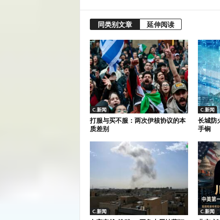
同类别文章
延伸阅读
C.新闻
C.新闻
打服与买不服：两次伊核协议的本
长城防
质差别
手锏
C.新闻
C.新闻