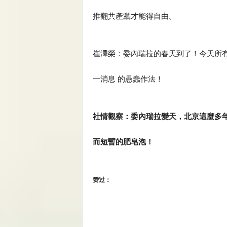
推翻共產黨才能得自由。
崔澤榮：委內瑞拉的春天到了！今天所
一消息 的愚蠢作法！
社情觀察：委內瑞拉變天，北京這麼多年
而短暫的肥皂泡！
赞过：