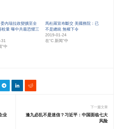
】委內瑞拉政變擴至全
馬杜羅宣布斷交 美國務院：已
再較量 曝中共最恐懼三
不是總統 無權下令
2019-01-24
-31
在“C.新闻”中
闻”中
下一篇文章
企业
逢九必乱不是迷信？习近平：中国面临七大
风险