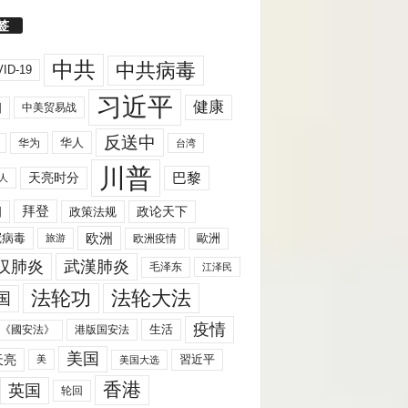
签
中共
中共病毒
ID-19
习近平
健康
国
中美贸易战
反送中
华人
华为
台湾
川普
天亮时分
巴黎
人
拜登
国
政策法规
政论天下
欧洲
歐洲
冠病毒
欧洲疫情
旅游
汉肺炎
武漢肺炎
毛泽东
江泽民
法轮功
法轮大法
国
疫情
生活
《國安法》
港版国安法
美国
天亮
習近平
美
美国大选
香港
英国
轮回