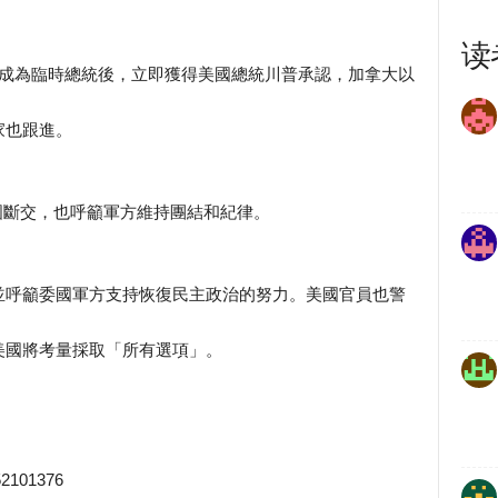
读
布已宣誓成為臨時總統後，立即獲得美國總統川普承認，加拿大以
家也跟進。
布與美國斷交，也呼籲軍方維持團結和紀律。
並呼籲委國軍方支持恢復民主政治的努力。美國官員也警
美國將考量採取「所有選項」。
552101376