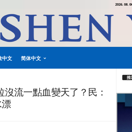
2026. 08. 0
教中文
简体中文
推
拉沒流一點血變天了？民：
水漂