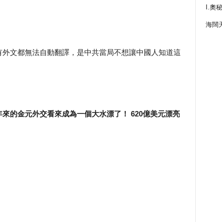
I.奧
海闊
有外文都無法自動翻譯，是中共當局不想讓中國人知道這
來的金元外交看來成為一個大水漂了！ 620億美元漂亮