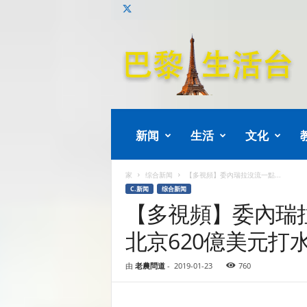
巴
黎
生
活
新闻
生活
文化
家
综合新闻
【多視頻】委內瑞拉沒流一點...
C.新闻
综合新闻
【多視頻】委內瑞
北京620億美元打
由
老農問道
-
2019-01-23
760