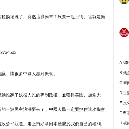
瑞拉換總統了。竟然這麼簡單？只要一起上街。這就是顏
602734593
A.编
B.焦
抗議，讓很多中國人感到振奮。
C.新
D.生
行動推翻了奴役人民的專制政權，並獲得美國、加拿大，
E.文
新的一波民主浪潮要來了，中國人民一定要抓住這次機會
F.專
H.视
憲政公平競選。走上街頭拿回本應屬於我們自己的權利。