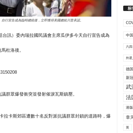
标
）自行宣告成為臨時總統後，立即獲得美國總統川普承認。
COV
黎生活台訊）委內瑞拉國民議會主席瓜伊多今天自行宣告成為
中
六四
統馬杜洛後。
外星
德
613150208
新
武
抗議群眾爆發衝突並發射催淚瓦斯鎮壓。
法
港版
要清除首都卡拉卡斯郊區遭數十名反對派抗議群眾封鎖的道路時，爆
章
英