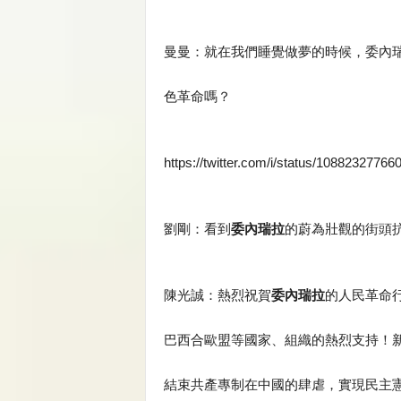
曼曼：就在我們睡覺做夢的時候，委內
色革命嗎？
https://twitter.com/i/status/1088232776
劉剛：看到
委內瑞拉
的蔚為壯觀的街頭
陳光誠：熱烈祝賀
委內瑞拉
的人民革命
巴西合歐盟等國家、組織的熱烈支持！
結束共產專制在中國的肆虐，實現民主