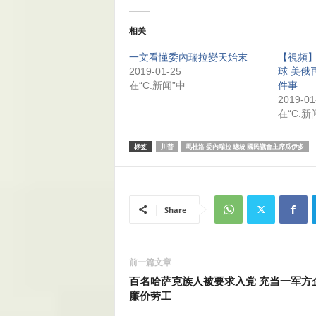
相关
一文看懂委內瑞拉變天始末
【視頻
2019-01-25
球 美俄
在“C.新闻”中
件事
2019-01
在“C.新
标签
川普
馬杜洛 委內瑞拉 總統 國民議會主席瓜伊多
Share
前一篇文章
百名哈萨克族人被要求入党 充当一军方
廉价劳工