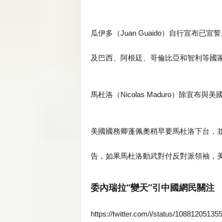
瓜伊多（Juan Guaido）自行宣
及巴西、阿根廷、哥倫比亞和智利等國
馬杜洛（Nicolas Maduro）除宣
美國國務卿蓬佩奧稍早要馬杜洛下台，
告，如果馬杜洛動武對付反對派領袖，
委內瑞拉“變天”引中國網民關注
https://twitter.com/i/status/1088120513