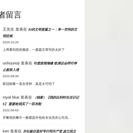
者留言
王先生
发表在
AI的文明意蕴之一：单一空间的文
明症候
2025-10-20
上周看到您的频道，一篇篇文章写的太好了
uslivjunoji
发表在
印度疫情海啸 欧洲议会呼吁停
止航班入境
2022-08-30
新冠病毒一直在变种，真是太可怕了
royal blue
发表在
（独家）【我的比利时生活日记
5】 婆婆给我买了一双布鞋
2022-08-03
开餐馆的餐巾一般都是外包给专业洗衣公司洗…
ken
发表在
斥社媒任意封号行同共产党 波兰拟立