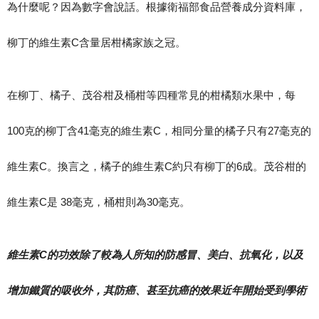
為什麼呢？因為數字會說話。根據衛福部食品營養成分資料庫，
柳丁的維生素C含量居柑橘家族之冠。
在柳丁、橘子、茂谷柑及桶柑等四種常見的柑橘類水果中，每
100克的柳丁含41毫克的維生素C，相同分量的橘子只有27毫克的
維生素C。換言之，橘子的維生素C約只有柳丁的6成。茂谷柑的
維生素C是 38毫克，桶柑則為30毫克。
維生素C的功效除了較為人所知的防感冒、美白、抗氧化，以及
增加鐵質的吸收外，其防癌、甚至抗癌的效果近年開始受到學術