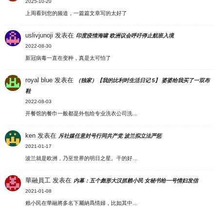
2025-10-20
上周看到您的频道，一篇篇文章写的太好了
uslivjunoji
发表在
印度疫情海啸 欧洲议会呼吁停止航班入境
2022-08-30
新冠病毒一直在变种，真是太可怕了
royal blue
发表在
（独家）【我的比利时生活日记 5】 婆婆给我买了一双布
鞋
2022-08-03
开餐馆的餐巾一般都是外包给专业洗衣公司洗…
ken
发表在
斥社媒任意封号行同共产党 波兰拟立法严惩
2021-01-17
波兰就是欧洲，乃至世界的明日之星。干的好…
華融員工
发表在
内幕：五个彪形大汉抓赖小民 女秘书给一号情妇发信
2021-01-08
賴小民在華融將多名下屬納爲情婦，比如其中…