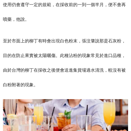
使用仍會遵守一定的規範，在採收前的一到一個半月，便不會再
噴藥，他說。
至於市面上的柳丁有時會出現白色粉末，張汶肇說那是石灰粉，
目的在防止果實被太陽曬傷。此種沾粉的現象常見於進口品種，
由於台灣的柳丁在採收之後便會送進集貨場過水清洗，較沒有被
白粉附著的現象。