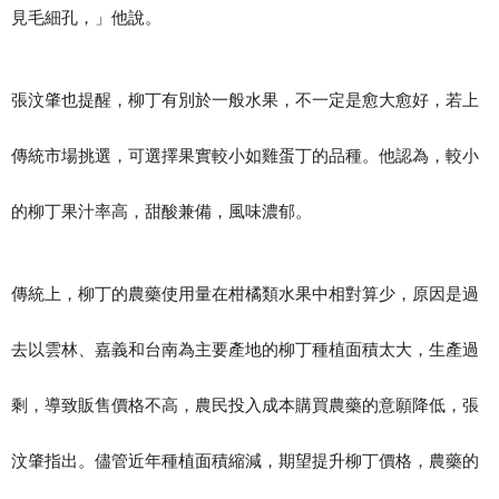
見毛細孔，」他說。
張汶肇也提醒，柳丁有別於一般水果，不一定是愈大愈好，若上
傳統市場挑選，可選擇果實較小如雞蛋丁的品種。他認為，較小
的柳丁果汁率高，甜酸兼備，風味濃郁。
傳統上，柳丁的農藥使用量在柑橘類水果中相對算少，原因是過
去以雲林、嘉義和台南為主要產地的柳丁種植面積太大，生產過
剩，導致販售價格不高，農民投入成本購買農藥的意願降低，張
汶肇指出。儘管近年種植面積縮減，期望提升柳丁價格，農藥的