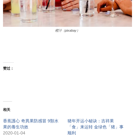
橙汁（pixabay）
赞过：
相关
香蕉護心 奇異果防感冒 9類水
猪年开运小秘诀：吉祥果
果的養生功效
「食」来运转 金绿色「猪」事
2020-01-04
顺利