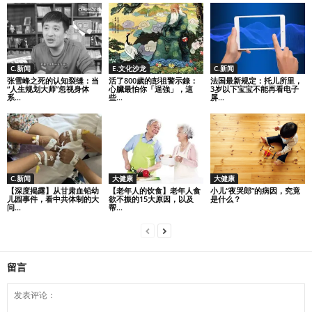
C.新闻
E.文化沙龙
C.新闻
张雪峰之死的认知裂缝：当
活了800歲的彭祖警示錄：
法国最新规定：托儿所里，
“人生规划大师”忽视身体
心臟最怕你「逞強」，這
3岁以下宝宝不能再看电子
系...
些...
屏...
C.新闻
大健康
大健康
【深度揭露】从甘肃血铅幼
【老年人的饮食】老年人食
小儿“夜哭郎”的病因，究竟
儿园事件，看中共体制的大
欲不振的15大原因，以及
是什么？
问...
帮...
留言