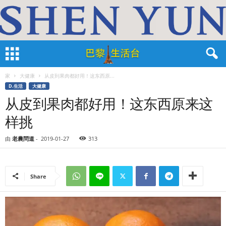
家
大健康
从皮到果肉都好用！这东西原...
D.生活
大健康
从皮到果肉都好用！这东西原来这
样挑
由
老農問道
-
2019-01-27
313
Share