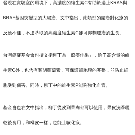
發現在實驗室的環境下，高濃度的維生素C有助於遏止KRAS與
BRAF基因突變型的大腸癌。文中指出，此類型的腸癌對化療的
反應不佳，不過萃取的高濃度維生素C卻可抑制腫瘤的生長。
台灣癌症基金會也撰文指柳丁為「療疾佳果」，除了高含量的維
生素C外，也含有類胡蘿蔔素，可保護細胞膜的完整，並防止細
胞受到傷害。同時，柳丁中的維生素P能夠強化血管。
基金會也在文中指出，柳丁從皮到果肉都可以使用，果皮洗淨曬
乾後食用，和橘皮一樣，也能止咳化痰。