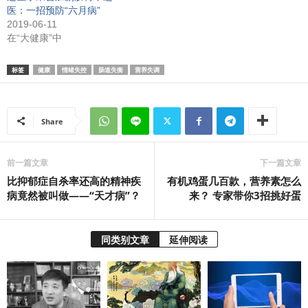
医：一招预防“六月病”
2019-06-11
在“大健康”中
标签
健康
情绪失控
肠道失衡
营养失调
Share
前一篇文章
下一篇文章
比抑郁症自杀率还高的精神疾
有机鸡蛋几百款，营养素怎么
病竟然被叫做——“天才病”？
来？ 专家带你3招挑好蛋
同类别文章
延伸阅读