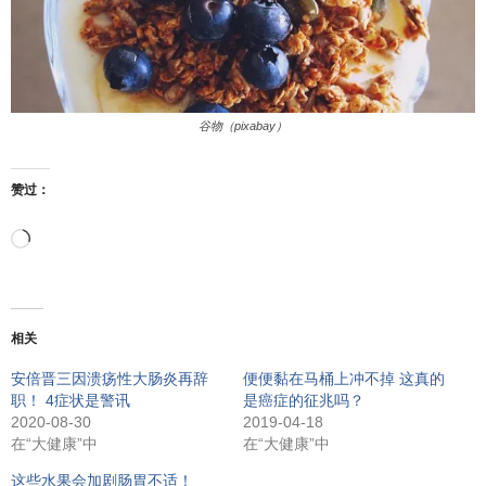
谷物（pixabay）
赞过：
正
在
相关
加
安倍晋三因溃疡性大肠炎再辞
便便黏在马桶上冲不掉 这真的
职！ 4症状是警讯
是癌症的征兆吗？
载…
2020-08-30
2019-04-18
在“大健康”中
在“大健康”中
这些水果会加剧肠胃不适！