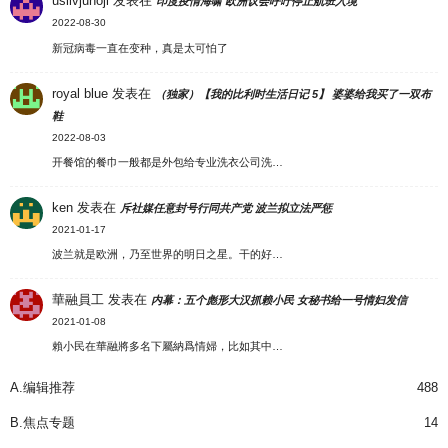
uslivjunoji
发表在
印度疫情海啸 欧洲议会呼吁停止航班入境
2022-08-30
新冠病毒一直在变种，真是太可怕了
royal blue
发表在
（独家）【我的比利时生活日记 5】 婆婆给我买了一双布
鞋
2022-08-03
开餐馆的餐巾一般都是外包给专业洗衣公司洗…
ken
发表在
斥社媒任意封号行同共产党 波兰拟立法严惩
2021-01-17
波兰就是欧洲，乃至世界的明日之星。干的好…
華融員工
发表在
内幕：五个彪形大汉抓赖小民 女秘书给一号情妇发信
2021-01-08
賴小民在華融將多名下屬納爲情婦，比如其中…
A.编辑推荐
488
B.焦点专题
14