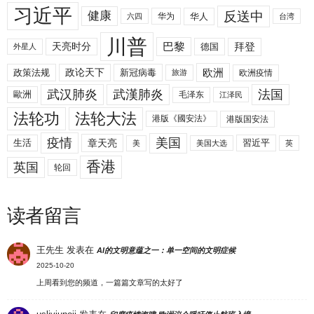
习近平
反送中
健康
华人
华为
六四
台湾
川普
拜登
天亮时分
巴黎
德国
外星人
欧洲
政策法规
政论天下
新冠病毒
欧洲疫情
旅游
武汉肺炎
武漢肺炎
法国
歐洲
毛泽东
江泽民
法轮功
法轮大法
港版《國安法》
港版国安法
美国
疫情
生活
章天亮
習近平
美
美国大选
英
香港
英国
轮回
读者留言
王先生
发表在
AI的文明意蕴之一：单一空间的文明症候
2025-10-20
上周看到您的频道，一篇篇文章写的太好了