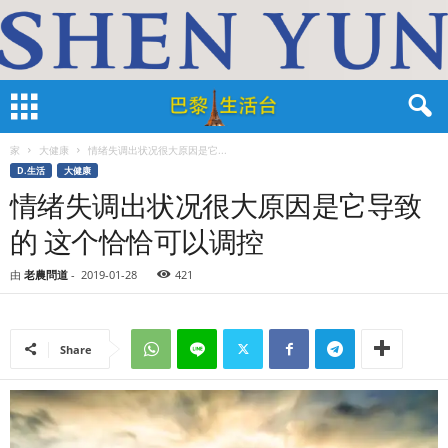
家
大健康
情绪失调出状况很大原因是它...
D.生活
大健康
情绪失调出状况很大原因是它导致
的 这个恰恰可以调控
由
老農問道
-
2019-01-28
421
Share