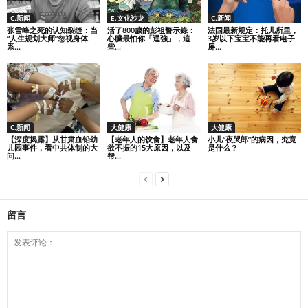
C.新闻
E.文化沙龙
C.新闻
张雪峰之死的认知裂缝：当
活了800歲的彭祖警示錄：
法国最新规定：托儿所里，
“人生规划大师”忽视身体
心臟最怕你「逞強」，這
3岁以下宝宝不能再看电子
系...
些...
屏...
C.新闻
大健康
大健康
【深度揭露】从甘肃血铅幼
【老年人的饮食】老年人食
小儿“夜哭郎”的病因，究竟
儿园事件，看中共体制的大
欲不振的15大原因，以及
是什么？
问...
帮...
留言