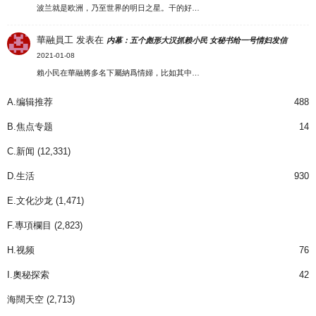
波兰就是欧洲，乃至世界的明日之星。干的好…
華融員工
发表在
内幕：五个彪形大汉抓赖小民 女秘书给一号情妇发信
2021-01-08
賴小民在華融將多名下屬納爲情婦，比如其中…
A.编辑推荐
488
B.焦点专题
14
C.新闻
(12,331)
D.生活
930
E.文化沙龙
(1,471)
F.專項欄目
(2,823)
H.视频
76
I.奧秘探索
42
海闊天空
(2,713)