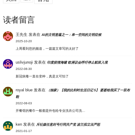
读者留言
王先生
发表在
AI的文明意蕴之一：单一空间的文明症候
2025-10-20
上周看到您的频道，一篇篇文章写的太好了
uslivjunoji
发表在
印度疫情海啸 欧洲议会呼吁停止航班入境
2022-08-30
新冠病毒一直在变种，真是太可怕了
royal blue
发表在
（独家）【我的比利时生活日记 5】 婆婆给我买了一双布
鞋
2022-08-03
开餐馆的餐巾一般都是外包给专业洗衣公司洗…
ken
发表在
斥社媒任意封号行同共产党 波兰拟立法严惩
2021-01-17