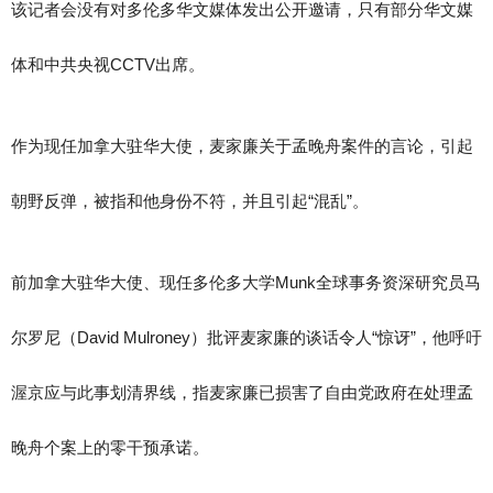
该记者会没有对多伦多华文媒体发出公开邀请，只有部分华文媒
体和中共央视CCTV出席。
作为现任加拿大驻华大使，麦家廉关于孟晚舟案件的言论，引起
朝野反弹，被指和他身份不符，并且引起“混乱”。
前加拿大驻华大使、现任多伦多大学Munk全球事务资深研究员马
尔罗尼（David Mulroney）批评麦家廉的谈话令人“惊讶”，他呼吁
渥京应与此事划清界线，指麦家廉已损害了自由党政府在处理孟
晚舟个案上的零干预承诺。