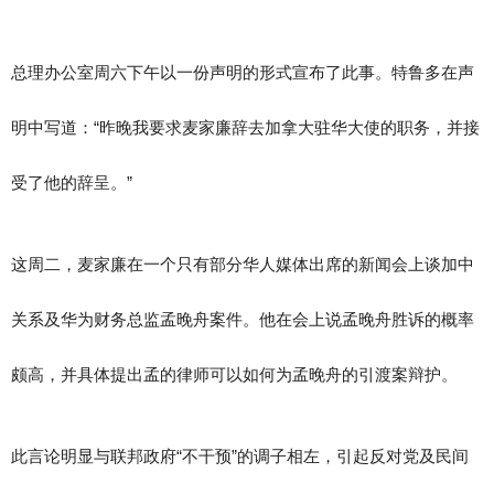
总理办公室周六下午以一份声明的形式宣布了此事。特鲁多在声
明中写道：“昨晚我要求麦家廉辞去加拿大驻华大使的职务，并接
受了他的辞呈。”
这周二，麦家廉在一个只有部分华人媒体出席的新闻会上谈加中
关系及华为财务总监孟晚舟案件。他在会上说孟晚舟胜诉的概率
颇高，并具体提出孟的律师可以如何为孟晚舟的引渡案辩护。
此言论明显与联邦政府“不干预”的调子相左，引起反对党及民间