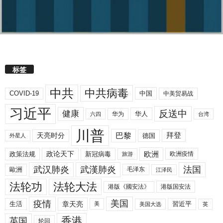
标签
中共
中共病毒
COVID-19
中国
中美贸易战
习近平
反送中
健康
华人
华为
六四
台湾
川普
拜登
天亮时分
巴黎
德国
外星人
欧洲
政策法规
政论天下
新冠病毒
欧洲疫情
旅游
武汉肺炎
武漢肺炎
法国
歐洲
毛泽东
江泽民
法轮功
法轮大法
港版《國安法》
港版国安法
美国
疫情
生活
章天亮
習近平
美
美国大选
英
香港
英国
轮回