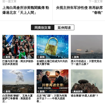
前一篇文章
下一篇文章
上海白馬會所涉黃醜聞瘋傳 勁
央视主持朱军涉性侵 将再缺席
爆過北京「天上人間」
“春晚”
同类别文章
延伸阅读
C.新闻
C.新闻
C.新闻
打服与买不服：两次伊核协
长城防火墙已经成为中共的
停火中的战火：川普究竟在
议的本质差别
最大撒手锏
下一盘什么棋？
C.新闻
C.新闻
I.奧秘探索
白宫突然“静默”、五角大厦
北京“鸿门宴”：川普为何滴
谁在掌握“外星人机密”？
披萨订单暴增：美国是否
水不沾？——中美大战前
正...
夜...