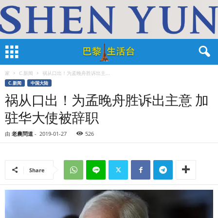
家
C.新闻
祸从口出！为孟晚舟胜诉出主...
C.新闻
中国大陆
祸从口出！为孟晚舟胜诉出主意 加
驻华大使被辞职
由
老農問道
-
2019-01-27
526
Share