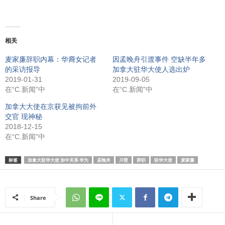
相关
麦家廉辞职内幕：华裔女记者
因孟晚舟引渡事件 空缺半年多
的采访报导
加拿大驻华大使人选出炉
2019-01-31
2019-09-05
在“C.新闻”中
在“C.新闻”中
加拿大大使在京获见被拘前外
交官 现神秘
2018-12-15
在“C.新闻”中
标签
加拿大驻华大使 加中关系 华为
孟晚舟
川普
辞职
驻华大使
麦家廉
Share