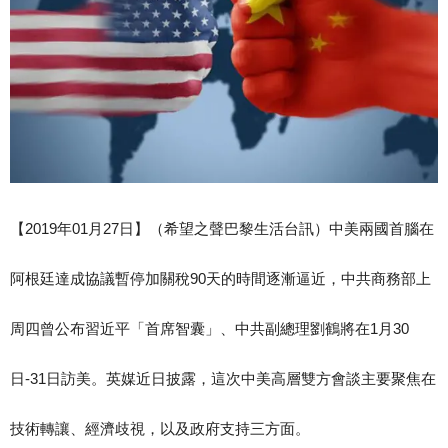
【2019年01月27日】（希望之聲巴黎生活台訊）中美兩國首腦在
阿根廷達成協議暫停加關稅90天的時間逐漸逼近，中共商務部上
周四曾公布習近平「首席智囊」、中共副總理劉鶴將在1月30
日-31日訪美。英媒近日披露，這次中美高層雙方會談主要聚焦在
技術轉讓、經濟歧視，以及政府支持三方面。