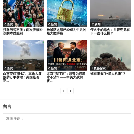
C.新闻
C.新闻
C.新闻
打服与买不服：两次伊核协
长城防火墙已经成为中共的
停火中的战火：川普究竟在
议的本质差别
最大撒手锏
下一盘什么棋？
C.新闻
C.新闻
I.奧秘探索
白宫突然“静默”、五角大厦
北京“鸿门宴”：川普为何滴
谁在掌握“外星人机密”？
披萨订单暴增：美国是否
水不沾？——中美大战前
正...
夜...
留言