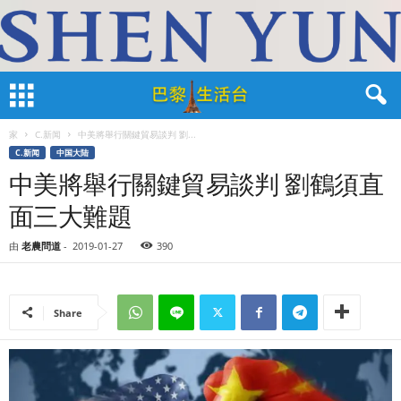
家
C.新闻
中美將舉行關鍵貿易談判 劉...
C.新闻
中国大陆
中美將舉行關鍵貿易談判 劉鶴須直
面三大難題
由
老農問道
-
2019-01-27
390
Share