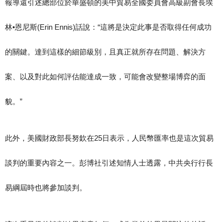
報導還引述總部位於華盛頓的美中貿易全國委員會高級副會長埃
林•恩尼斯(Erin Ennis)話說：“這將是決定此事是否取得任何成功
的關鍵。達到這樣的細節級別，且真正就所存在問題、解決方
案、以及對此如何評估能達成一致，可能會改變整場博弈的面
貌。”
此外，美國財政部長努欽在25日表示，人民幣匯率也是這次貿易
談判的重要內容之一。彭博社引述知情人士透露，中共央行行長
易綱屆時也將參加談判。