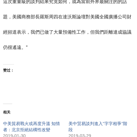
這次重量級的談判結果究竟如何，成為當前外界最關注的的話
題，美國商務部長羅斯周四在達沃斯論壇對美國全國廣播公司財
經頻道表示，我們已做了大量預備性工作，但我們距離達成協議
仍很遙遠。”
赞过：
相关
中美貿易戰火或再度升溫 知情
美中贸易談判進入“字字相爭”階
者：北京拒絕結構性改變
段
2019-01-30
2019-03-29