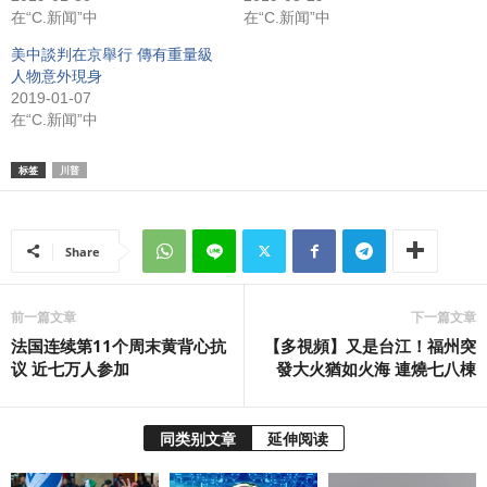
在“C.新闻”中
在“C.新闻”中
美中談判在京舉行 傳有重量級
人物意外現身
2019-01-07
在“C.新闻”中
标签
川普
Share
前一篇文章
下一篇文章
法国连续第11个周末黄背心抗
【多視頻】又是台江！福州突
议 近七万人参加
發大火猶如火海 連燒七八棟
同类别文章
延伸阅读