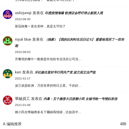
uslivjunoji
发表在
印度疫情海啸 欧洲议会呼吁停止航班入境
2022-08-30
新冠病毒一直在变种，真是太可怕了
royal blue
发表在
（独家）【我的比利时生活日记 5】 婆婆给我买了一双布
鞋
2022-08-03
开餐馆的餐巾一般都是外包给专业洗衣公司洗…
ken
发表在
斥社媒任意封号行同共产党 波兰拟立法严惩
2021-01-17
波兰就是欧洲，乃至世界的明日之星。干的好…
華融員工
发表在
内幕：五个彪形大汉抓赖小民 女秘书给一号情妇发信
2021-01-08
賴小民在華融將多名下屬納爲情婦，比如其中…
A.编辑推荐
488