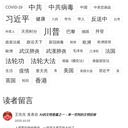
中共
中共病毒
COVID-19
中国
中美贸易战
习近平
反送中
健康
华人
华为
六四
台湾
川普
拜登
天亮时分
巴黎
德国
外星人
欧洲
政策法规
政论天下
新冠病毒
欧洲疫情
旅游
武汉肺炎
武漢肺炎
法国
歐洲
毛泽东
江泽民
法轮功
法轮大法
港版《國安法》
港版国安法
美国
疫情
生活
章天亮
習近平
美
美国大选
英
香港
英国
轮回
读者留言
王先生
发表在
AI的文明意蕴之一：单一空间的文明症候
2025-10-20
上周看到您的频道，一篇篇文章写的太好了