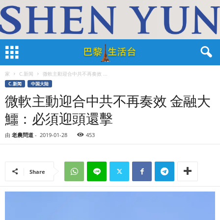
家
C.新闻
微軟主動迎合中共不再奏效 ...
C.新闻
中国大陆
微軟主動迎合中共不再奏效 金融大
鱷：必須迎頭還擊
由
老農問道
-
2019-01-28
453
Share