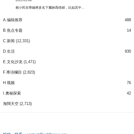
2021-01-08
賴小民在華融將多名下屬納爲情婦，比如其中…
A.编辑推荐
488
B.焦点专题
14
C.新闻
(12,331)
D.生活
930
E.文化沙龙
(1,471)
F.專項欄目
(2,823)
H.视频
76
I.奧秘探索
42
海闊天空
(2,713)