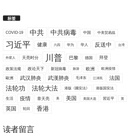
标签
中共
中共病毒
COVID-19
中国
中美贸易战
习近平
反送中
健康
华人
华为
六四
台湾
川普
拜登
天亮时分
巴黎
德国
外星人
欧洲
政策法规
政论天下
新冠病毒
欧洲疫情
旅游
武汉肺炎
武漢肺炎
法国
歐洲
毛泽东
江泽民
法轮功
法轮大法
港版《國安法》
港版国安法
美国
疫情
生活
章天亮
習近平
美
美国大选
英
香港
英国
轮回
读者留言