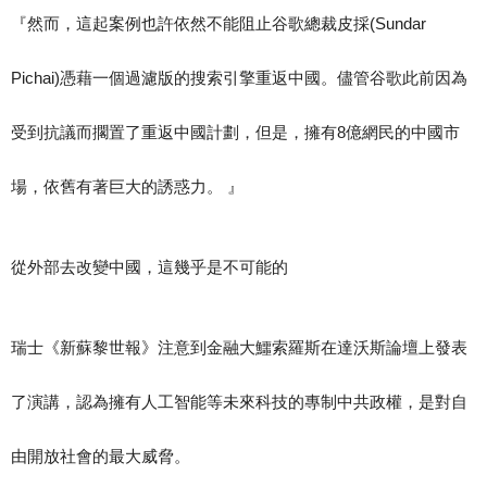
『然而，這起案例也許依然不能阻止谷歌總裁皮採(Sundar
Pichai)憑藉一個過濾版的搜索引擎重返中國。儘管谷歌此前因為
受到抗議而擱置了重返中國計劃，但是，擁有8億網民的中國市
場，依舊有著巨大的誘惑力。 』
從外部去改變中國，這幾乎是不可能的
瑞士《新蘇黎世報》注意到金融大鱷索羅斯在達沃斯論壇上發表
了演講，認為擁有人工智能等未來科技的專制中共政權，是對自
由開放社會的最大威脅。