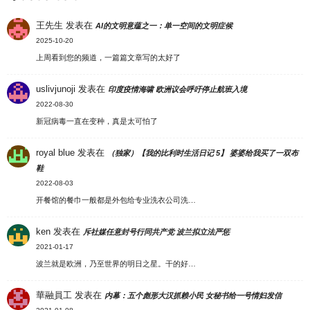
王先生
发表在
AI的文明意蕴之一：单一空间的文明症候
2025-10-20
上周看到您的频道，一篇篇文章写的太好了
uslivjunoji
发表在
印度疫情海啸 欧洲议会呼吁停止航班入境
2022-08-30
新冠病毒一直在变种，真是太可怕了
royal blue
发表在
（独家）【我的比利时生活日记 5】 婆婆给我买了一双布
鞋
2022-08-03
开餐馆的餐巾一般都是外包给专业洗衣公司洗…
ken
发表在
斥社媒任意封号行同共产党 波兰拟立法严惩
2021-01-17
波兰就是欧洲，乃至世界的明日之星。干的好…
華融員工
发表在
内幕：五个彪形大汉抓赖小民 女秘书给一号情妇发信