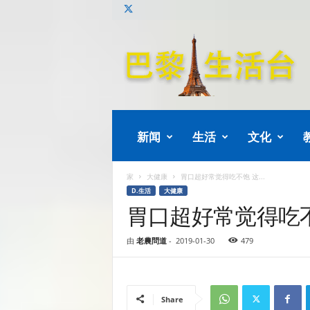
巴
黎
生
活
新闻
生活
文化
家
大健康
胃口超好常觉得吃不饱 这...
D.生活
大健康
胃口超好常觉得吃
由
老農問道
-
2019-01-30
479
Share