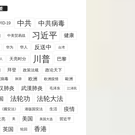
签
中共
中共病毒
ID-19
习近平
健康
国
中美贸易战
反送中
华人
华为
台湾
川普
天亮时分
巴黎
人
拜登
国
政策法规
政论天下
欧洲
歐洲
冠病毒
欧洲疫情
旅游
汉肺炎
武漢肺炎
毛泽东
江泽民
法轮功
法轮大法
国
疫情
生活
《國安法》
港版国安法
美国
天亮
習近平
美
美国大选
香港
英国
轮回