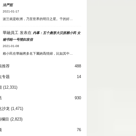
法严惩
2021-01-17
波兰就是欧洲，乃至世界的明日之星。干的好…
華融員工
发表在
内幕：五个彪形大汉抓赖小民 女
秘书给一号情妇发信
2021-01-08
賴小民在華融將多名下屬納爲情婦，比如其中…
辑推荐
488
点专题
14
闻
(12,331)
活
930
化沙龙
(1,471)
項欄目
(2,823)
频
76