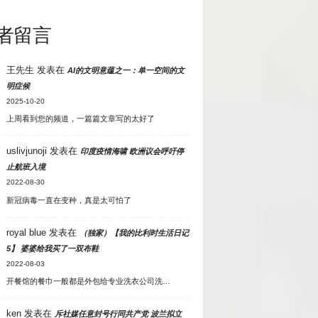
者留言
王先生
发表在
AI的文明意蕴之一：单一空间的文
明症候
2025-10-20
上周看到您的频道，一篇篇文章写的太好了
uslivjunoji
发表在
印度疫情海啸 欧洲议会呼吁停
止航班入境
2022-08-30
新冠病毒一直在变种，真是太可怕了
royal blue
发表在
（独家）【我的比利时生活日记
5】 婆婆给我买了一双布鞋
2022-08-03
开餐馆的餐巾一般都是外包给专业洗衣公司洗…
ken
发表在
斥社媒任意封号行同共产党 波兰拟立