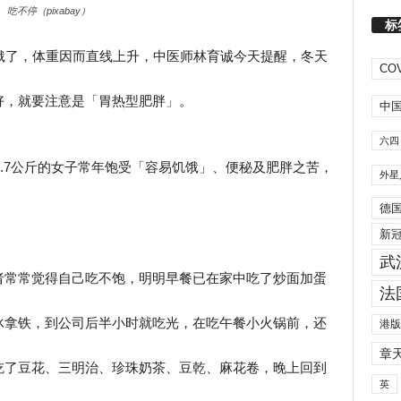
吃不停（pixabay）
标
饿了，体重因而直线上升，中医师林育诚今天提醒，冬天
COV
好，就要注意是「胃热型肥胖」。
中
六四
5.7公斤的女子常年饱受「容易饥饿」、便秘及肥胖之苦，
外星
德
新
武
者常常觉得自己吃不饱，明明早餐已在家中吃了炒面加蛋
法
冰拿铁，到公司后半小时就吃光，在吃午餐小火锅前，还
港版
章
吃了豆花、三明治、珍珠奶茶、豆乾、麻花卷，晚上回到
英