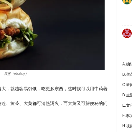
A.编
汉堡（pixabay）
B.焦
C.新
越大，就越容易饥饿，吃更多东西，这时候可以用中药著
D.生
黄连、黄芩、大黄都可清热泻火，而大黄又可解便秘的问
E.文
F.專
H.视