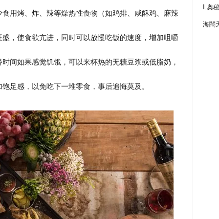
I.奧
少食用烤、炸、辣等燥热性食物（如鸡排、咸酥鸡、麻辣
海闊
旺盛，使食欲亢进，同时可以放慢吃饭的速度，增加咀嚼
餐时间如果感觉饥饿，可以来杯热的无糖豆浆或低脂奶，
加饱足感，以免吃下一堆零食，事后追悔莫及。