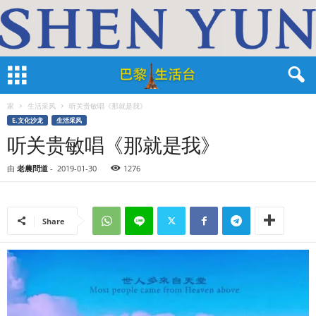
家
生活采风
听关贵敏唱《那就是我》
E.文化沙龙
生活采风
听关贵敏唱《那就是我》
由
老農問道
-
2019-01-30
1276
Share