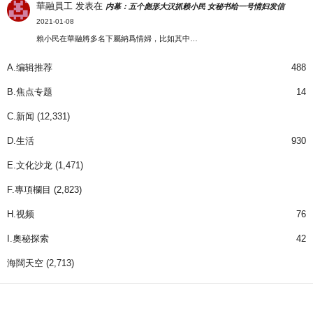
華融員工
发表在
内幕：五个彪形大汉抓赖小民 女秘书给一号情妇发信
2021-01-08
賴小民在華融將多名下屬納爲情婦，比如其中…
A.编辑推荐
488
B.焦点专题
14
C.新闻
(12,331)
D.生活
930
E.文化沙龙
(1,471)
F.專項欄目
(2,823)
H.视频
76
I.奧秘探索
42
海闊天空
(2,713)