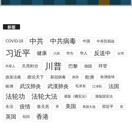
标签
中共
中共病毒
COVID-19
中国
中美贸易战
习近平
反送中
健康
华人
华为
六四
台湾
川普
拜登
天亮时分
巴黎
德国
外星人
欧洲
政策法规
政论天下
新冠病毒
欧洲疫情
旅游
武汉肺炎
武漢肺炎
法国
歐洲
毛泽东
江泽民
法轮功
法轮大法
港版《國安法》
港版国安法
美国
疫情
生活
章天亮
習近平
美
美国大选
英
香港
英国
轮回