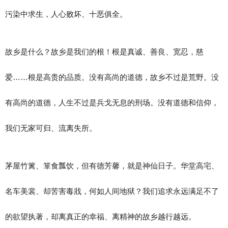
污染中求生，人心败坏、十恶俱全。
故乡是什么？故乡是我们的根！根是真诚、善良、宽忍，慈
爱……根是高贵的品质。没有高尚的道德，故乡不过是荒野。没
有高尚的道德，人生不过是兵戈无息的刑场。没有道德和信仰，
我们无家可归、流离失所。
茅屋竹篱、箪食瓢饮，但有德芳馨，就是神仙日子。华堂高宅、
名车美裳、却苦害毒戕，何如人间地狱？我们追求永远满足不了
的欲望执著，却离真正的幸福、离精神的故乡越行越远。