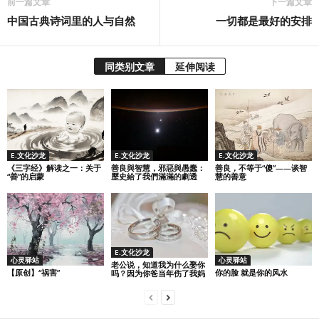
前一篇文章
下一篇文章
中国古典诗词里的人与自然
一切都是最好的安排
同类别文章
延伸阅读
E.文化沙龙
E.文化沙龙
E.文化沙龙
《三字经》解读之一：关于
善良與智慧，邪惡與愚蠢：
善良，不等于“傻”——谈智
“善”的启蒙
歷史給了我們滿滿的劇透
慧的善意
E.文化沙龙
心灵驿站
心灵驿站
老公说，知道我为什么娶你
【原创】“祸害”
你的脸 就是你的风水
吗？因为你爸当年伤了我妈