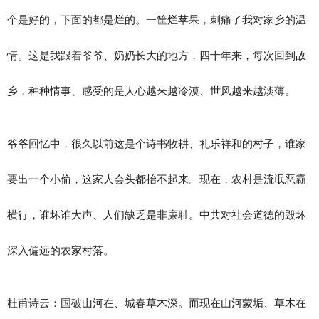
个是好的，下面的都是烂的。一筐烂苹果，刺痛了我对家乡的温
情。这是我跟着爷爷、奶奶长大的地方，四十年来，每次回到故
乡，种种情事、感受的是人心越来越冷漠、世风越来越淡薄。
爷爷回忆中，很久以前这是个诗书牧耕、礼乐祥和的村子，谁家
要出一个小偷，这家人会头都抬不起来。现在，农村是流氓恶霸
横行，谁坏谁大声、人们缺乏是非廉耻。中共对社会道德的毁坏
深入偏远的农家村落。
杜甫诗云：国破山河在、城春草木深。而现在山河蒙垢、草木在