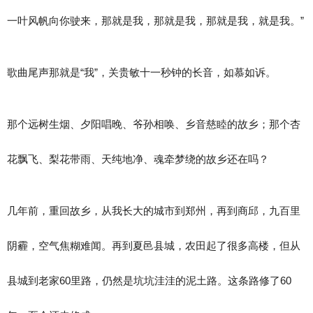
一叶风帆向你驶来，那就是我，那就是我，那就是我，就是我。”
歌曲尾声那就是“我”，关贵敏十一秒钟的长音，如慕如诉。
那个远树生烟、夕阳唱晚、爷孙相唤、乡音慈睦的故乡；那个杏
花飘飞、梨花带雨、天纯地净、魂牵梦绕的故乡还在吗？
几年前，重回故乡，从我长大的城市到郑州，再到商邱，九百里
阴霾，空气焦糊难闻。再到夏邑县城，农田起了很多高楼，但从
县城到老家60里路，仍然是坑坑洼洼的泥土路。这条路修了60