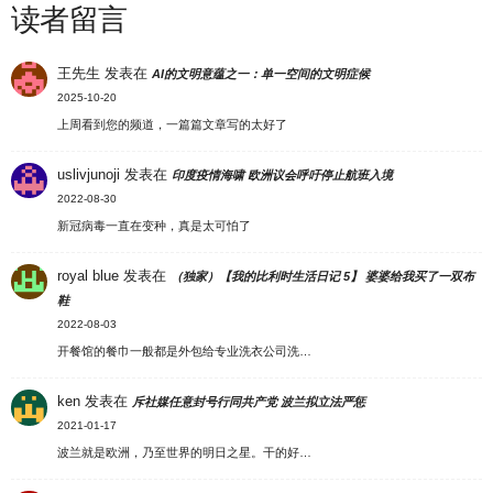
读者留言
王先生
发表在
AI的文明意蕴之一：单一空间的文明症候
2025-10-20
上周看到您的频道，一篇篇文章写的太好了
uslivjunoji
发表在
印度疫情海啸 欧洲议会呼吁停止航班入境
2022-08-30
新冠病毒一直在变种，真是太可怕了
royal blue
发表在
（独家）【我的比利时生活日记 5】 婆婆给我买了一双布
鞋
2022-08-03
开餐馆的餐巾一般都是外包给专业洗衣公司洗…
ken
发表在
斥社媒任意封号行同共产党 波兰拟立法严惩
2021-01-17
波兰就是欧洲，乃至世界的明日之星。干的好…