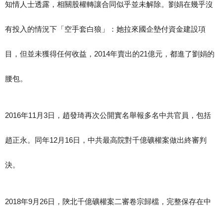
知情人士透露，相關股權轉讓合同似乎並未解除。劉娟在幾乎沒
有投入的情況下「空手套白狼」：她拉來國企墊付資金建設項
目，但並未獲得任何收益，2014年賣出的21億元，都進了劉娟的
腰包。
2016年11月3日，趙發琦再次公開實名舉報多名中共官員，包括
趙正永。同年12月16日，中共最高院對千億礦權案做出終審判
決。
2018年9月26日，陝北千億礦權案二審卷宗歸檔，完整保存在中