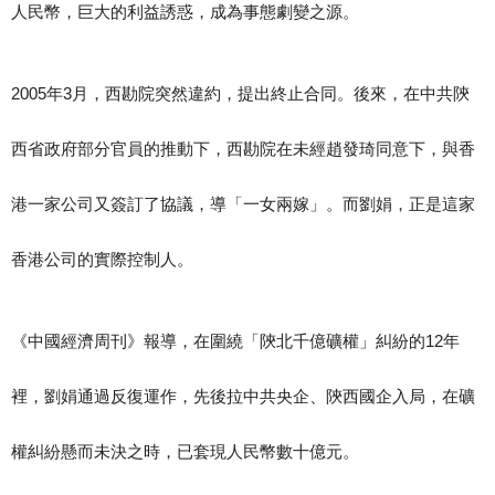
人民幣，巨大的利益誘惑，成為事態劇變之源。
2005年3月，西勘院突然違約，提出終止合同。後來，在中共陝
西省政府部分官員的推動下，西勘院在未經趙發琦同意下，與香
港一家公司又簽訂了協議，導「一女兩嫁」。而劉娟，正是這家
香港公司的實際控制人。
《中國經濟周刊》報導，在圍繞「陝北千億礦權」糾紛的12年
裡，劉娟通過反復運作，先後拉中共央企、陝西國企入局，在礦
權糾紛懸而未決之時，已套現人民幣數十億元。