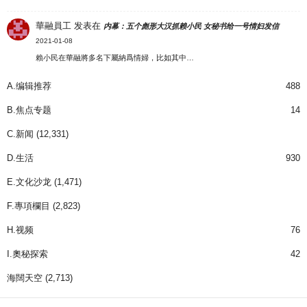
華融員工
发表在
内幕：五个彪形大汉抓赖小民 女秘书给一号情妇发信
2021-01-08
賴小民在華融將多名下屬納爲情婦，比如其中…
A.编辑推荐
488
B.焦点专题
14
C.新闻
(12,331)
D.生活
930
E.文化沙龙
(1,471)
F.專項欄目
(2,823)
H.视频
76
I.奧秘探索
42
海闊天空
(2,713)