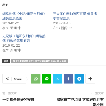
相关
網絡熱傳《史記•趙正永列傳》
三大案件牽動陝西官場 傳前省
細數落馬原因
委書記落馬
2019-01-21
2019-01-15
在“C.新闻”中
在“C.新闻”中
史記版《趙正永列傳》網絡熱
傳 細數趙落馬原因
2019-01-22
在“C.新闻”中
标签
陝北千億礦權案 趙正永 陝西前省委書記 香港女商人 劉娟
Share
前一篇文章
下一篇文章
一切都是最好的安排
溫家寶罕見現身 方式與以往有
點不同