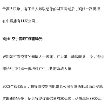
千萬人民幣。有了常人難以想像的財富開端后，劉娟一路騰挪，
在中國擁有11家公司。
劉娟“空手套狼”權術曝光
與劉娟打過交道的知情人士透露，在香港「華麗轉身」後，劉娟
開始利用並進一步培植在中共政府系統人脈。
2003年8月25日，趙發琦控制的凱奇萊公司與陝西地礦局西安地
質勘查院合作，結果發現煤田儲量有20億噸，估價高達3800億元