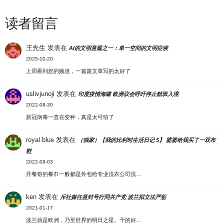
读者留言
王先生
发表在
AI的文明意蕴之一：单一空间的文明症候
2025-10-20
上周看到您的频道，一篇篇文章写的太好了
uslivjunoji
发表在
印度疫情海啸 欧洲议会呼吁停止航班入境
2022-08-30
新冠病毒一直在变种，真是太可怕了
royal blue
发表在
（独家）【我的比利时生活日记 5】 婆婆给我买了一双布
鞋
2022-08-03
开餐馆的餐巾一般都是外包给专业洗衣公司洗…
ken
发表在
斥社媒任意封号行同共产党 波兰拟立法严惩
2021-01-17
波兰就是欧洲，乃至世界的明日之星。干的好…