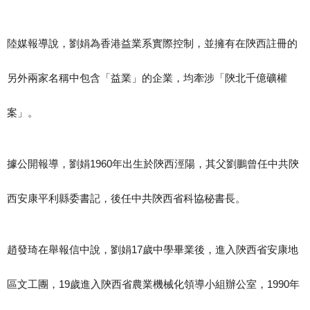
陸媒報導說，劉娟為香港益業系實際控制，並擁有在陝西註冊的
另外兩家名稱中包含「益業」的企業，均牽涉「陝北千億礦權
案」。
據公開報導，劉娟1960年出生於陝西涇陽，其父劉鵬曾任中共陝
西安康平利縣委書記，後任中共陝西省科協秘書長。
趙發琦在舉報信中說，劉娟17歲中學畢業後，進入陝西省安康地
區文工團，19歲進入陝西省農業機械化領導小組辦公室，1990年