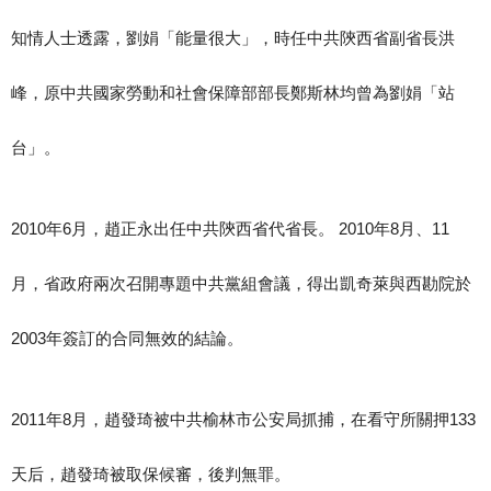
知情人士透露，劉娟「能量很大」，時任中共陝西省副省長洪
峰，原中共國家勞動和社會保障部部長鄭斯林均曾為劉娟「站
台」。
2010年6月，趙正永出任中共陝西省代省長。 2010年8月、11
月，省政府兩次召開專題中共黨組會議，得出凱奇萊與西勘院於
2003年簽訂的合同無效的結論。
2011年8月，趙發琦被中共榆林市公安局抓捕，在看守所關押133
天后，趙發琦被取保候審，後判無罪。