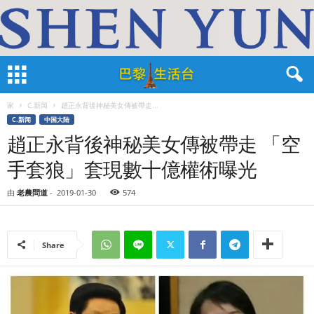
家
C.新闻
趙正永背後神秘美女傳被帶走...
C.新闻
中国大陆
趙正永背後神秘美女傳被帶走 「空
手套狼」套現數十億權術曝光
由
老農問道
-
2019-01-30
574
Share