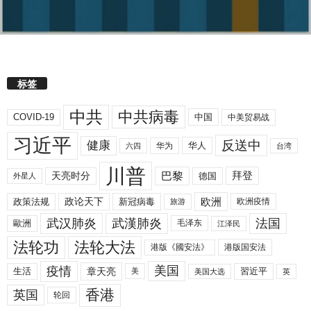
标签
中共
中共病毒
COVID-19
中国
中美贸易战
习近平
反送中
健康
华人
华为
六四
台湾
川普
拜登
天亮时分
巴黎
德国
外星人
欧洲
政策法规
政论天下
新冠病毒
欧洲疫情
旅游
武汉肺炎
武漢肺炎
法国
歐洲
毛泽东
江泽民
法轮功
法轮大法
港版《國安法》
港版国安法
美国
疫情
生活
章天亮
習近平
美
美国大选
英
香港
英国
轮回