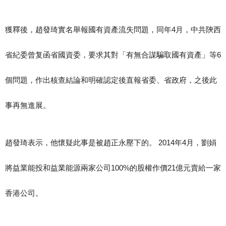
獲釋後，趙發琦實名舉報國有資產流失問題，同年4月，中共陝西
省紀委曾复函省國資委，要求其對「有無合謀騙取國有資產」等6
個問題，作出核查結論和明確認定後直報省委、省政府，之後此
事再無進展。
趙發琦表示，他懷疑此事是被趙正永壓下的。 2014年4月，劉娟
將益業能投和益業能源兩家公司100%的股權作價21億元賣給一家
香港公司。