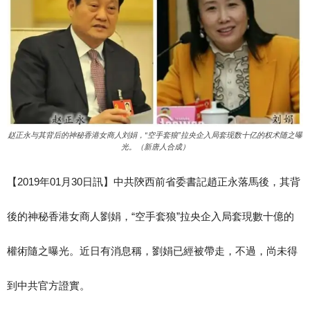
赵正永与其背后的神秘香港女商人刘娟，“空手套狼”拉央企入局套现数十亿的权术随之曝
光。（新唐人合成）
【2019年01月30日訊】中共陝西前省委書記趙正永落馬後，其背
後的神秘香港女商人劉娟，“空手套狼”拉央企入局套現數十億的
權術隨之曝光。近日有消息稱，劉娟已經被帶走，不過，尚未得
到中共官方證實。