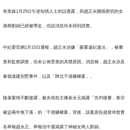
有美媒1月29日引述知情人士的話透露，與趙正永關係密切的女
港商劉娟已經被帶走，但該消息尚未得到證實。
中紀委官網1月15日通報，趙正永涉嫌「嚴重違紀違法」，被審
查和監察調查，但未公佈受查的具體原因。消息稱，趙正永涉及
秦嶺違建別墅事件，以及「陝北千億礦權案」。
隨著案情不斷披露，被央視前主播崔永元揭露「先判後審，卷宗
被盜兩年無下落」的「千億礦權案」背後，該案原告趙發琦曾實
名舉報趙永正。舉報信中還揭露了神秘女商人劉娟。