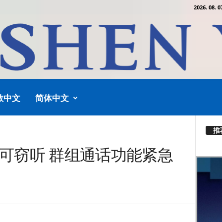
2026. 08. 0
教中文
简体中文
推
me可窃听 群组通话功能紧急