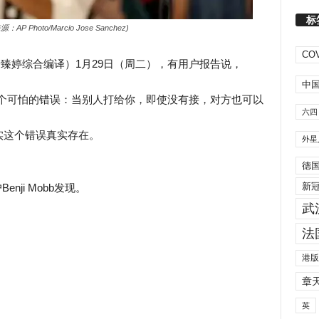
标
源：AP Photo/Marcio Jose Sanchez)
COV
者臻婷综合编译）
1月29日（周二），有用户报告说，
中
e存在一个可怕的错误：当别人打给你，即使没有接，对方也可以
六四
实这个错误真实存在。
外星
德
新
ji Mobb发现。
武
法
港版
章
英