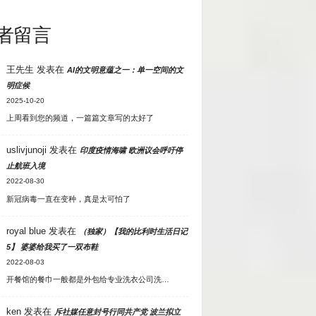
者留言
王先生
发表在
AI的文明意蕴之一：单一空间的文
明症候
2025-10-20
上周看到您的频道，一篇篇文章写的太好了
uslivjunoji
发表在
印度疫情海啸 欧洲议会呼吁停
止航班入境
2022-08-30
新冠病毒一直在变种，真是太可怕了
royal blue
发表在
（独家）【我的比利时生活日记
5】 婆婆给我买了一双布鞋
2022-08-03
开餐馆的餐巾一般都是外包给专业洗衣公司洗…
ken
发表在
斥社媒任意封号行同共产党 波兰拟立