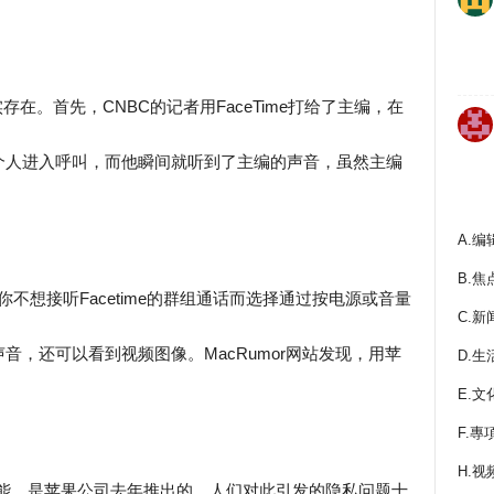
在。首先，CNBC的记者用FaceTime打给了主编，在
个人进入呼叫，而他瞬间就听到了主编的声音，虽然主编
A.编
B.焦
果你不想接听Facetime的群组通话而选择通过按电源或音量
C.新
音，还可以看到视频图像。MacRumor网站发现，用苹
D.生
E.文
F.專
H.视
呼叫功能，是苹果公司去年推出的。人们对此引发的隐私问题十