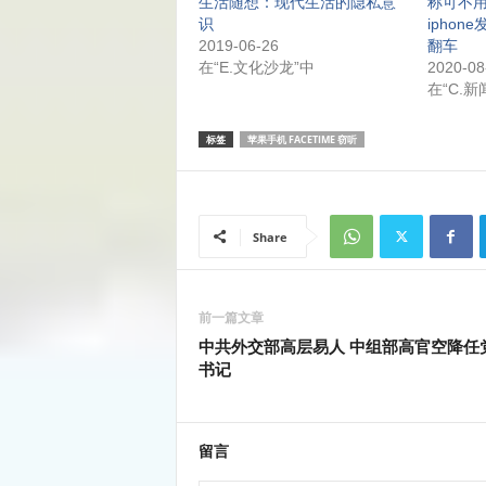
生活随想：现代生活的隐私意
称可不用
识
iphon
2019-06-26
翻车
在“E.文化沙龙”中
2020-08
在“C.新
标签
苹果手机 FACETIME 窃听
Share
前一篇文章
中共外交部高层易人 中组部高官空降任
书记
留言