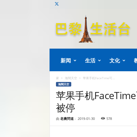
巴
黎
生
活
新闻
生活
文化
家
海闊天空
苹果手机FaceTime可...
海闊天空
苹果手机FaceTi
被停
由
老農問道
-
2019-01-30
578