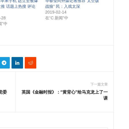
苹果手机 赵立坚被爆
华春莹向外媒记者推荐“太空版
e发推 话题上热搜 评论
战狼” 民：入戏太深
2019-02-14
-28
在“C.新闻”中
闻”中
下一篇文章
党委
英国《金融时报》：“黄背心”给马克龙上了一
课