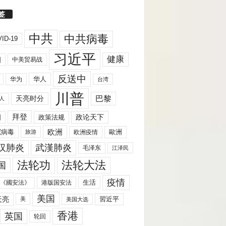
签
中共
中共病毒
ID-19
习近平
健康
国
中美贸易战
反送中
华人
华为
台湾
川普
天亮时分
巴黎
人
拜登
国
政策法规
政论天下
欧洲
歐洲
冠病毒
欧洲疫情
旅游
汉肺炎
武漢肺炎
毛泽东
江泽民
法轮功
法轮大法
国
疫情
生活
《國安法》
港版国安法
美国
天亮
習近平
美
美国大选
香港
英国
轮回