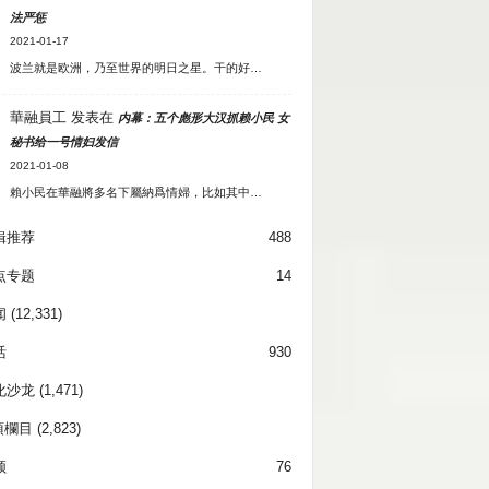
法严惩
2021-01-17
波兰就是欧洲，乃至世界的明日之星。干的好…
華融員工
发表在
内幕：五个彪形大汉抓赖小民 女
秘书给一号情妇发信
2021-01-08
賴小民在華融將多名下屬納爲情婦，比如其中…
辑推荐
488
点专题
14
闻
(12,331)
活
930
化沙龙
(1,471)
項欄目
(2,823)
频
76