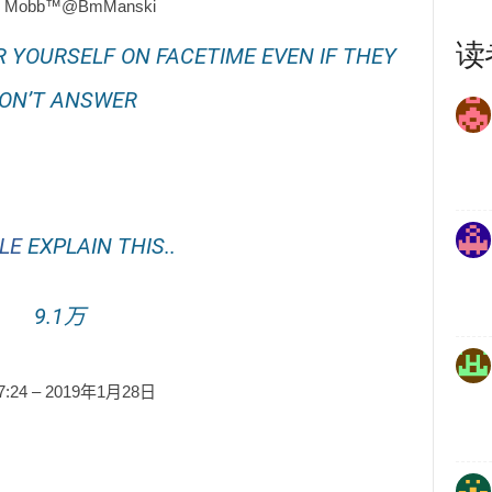
i Mobb™
@BmManski
读
YOURSELF ON FACETIME EVEN IF THEY
ON’T ANSWER
LE
EXPLAIN THIS..
9.1万
:24 – 2019年1月28日