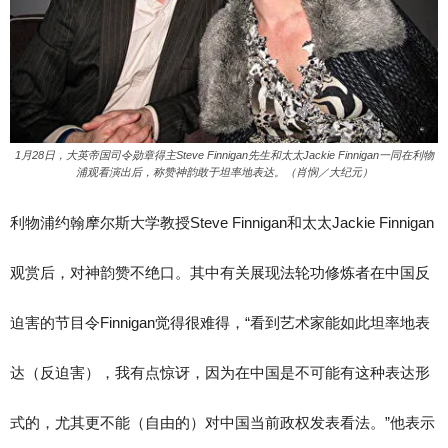
1月28日，大英帝国司令勋章得主Steve Finnigan先生和太太Jackie Finnigan一同在利物
浦观看演出后，称赞神韵敢于坦率地表达。（肖悯／大纪元）
利物浦约翰摩尔斯大学教授Steve Finnigan和太太Jackie Finnigan
观赏后，对神韵赞不绝口。其中有关展现法轮功修炼者在中国反
迫害的节目令Finnigan觉得很难得，“看到艺术家能如此坦率地表
达（反迫害），我有点惊讶，因为在中国是不可能有这种表达形
式的，尤其更不能（自由的）对中国当前政权发表看法。”他表示