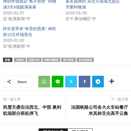
神韵带领观众“离开俗世” 利物
慕名观神韵 英伦天南海北观众
浦3天4场圆满落幕
齐聚利物浦
2020-01-07
2020-01-05
在“欧洲新闻”中
在“F.專項欄目”中
跨年度带来“奇异的恩典” 神韵
第12次祥瑞英伦
2020-01-02
在“欧洲新闻”中
标签
法轮功
法轮大法
神韵 利物浦
美不胜收
非凡的灵魂
Share
前一篇文章
下一篇文章
风雪天袭击法西北、中部 奥利
法国铁路公司各大火车站餐厅
机场部分班机停飞
米其林舌尖高手云集