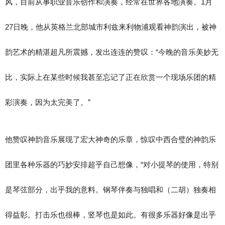
风，目前从事职业音乐创作和演奏，经常在世界各地演奏。1月
27日晚，他从英格兰北部城市利兹来利物浦观看神韵演出，被神
韵艺术的精湛超凡所震撼，发出连连的赞叹：“今晚的音乐美妙无
比，实际上在某些时候我甚至忘记了正在欣赏一个现场乐团的精
彩演奏，因为太完美了。”
他赞叹神韵音乐展现了宏大神奇的乐章，惊叹中西合璧的神韵乐
团里各种乐器的巧妙安排超乎自己想像，“对小提琴的使用，特别
是琴弦部分，出乎我的意料。钢琴伴奏与独唱和（二胡）独奏相
得益彰。打击乐也很棒，竖琴也是如此。有很多乐器好像是出乎