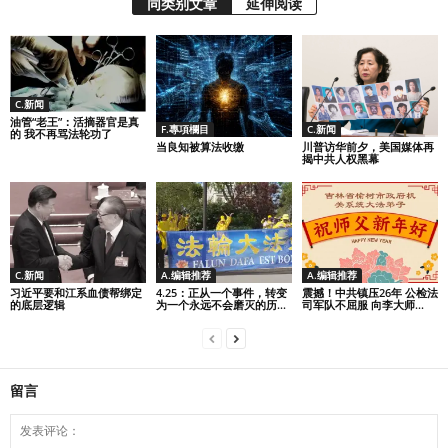
同类别文章
延伸阅读
C.新闻
油管“老王”：活摘器官是真
F.專項欄目
C.新闻
的 我不再骂法轮功了
当良知被算法收缴
川普访华前夕，美国媒体再
揭中共人权黑幕
C.新闻
A.编辑推荐
A.编辑推荐
习近平要和江系血债帮绑定
4.25：正从一个事件，转变
震撼！中共镇压26年 公检法
的底层逻辑
为一个永远不会磨灭的历...
司军队不屈服 向李大师...
留言