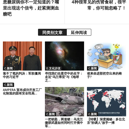
患糖尿病你不一定知道的？嘴
4种很常见的伤肾食材，很平
里出现这个信号，赶紧测测血
常，你可能忽略了！
糖吧
同类别文章
延伸阅读
C.新闻
E.文化沙龙
C.新闻
落不了笔的判决：军权僵局
寻找我们在星空中的名字：
谁来坐进那把空出来的椅
中的习近平
走近“乌兰蒂亚”与《地球
子?
之...
C.新闻
AMPERA 宣布成功开发工厂
化制造的固有安全性高...
C.新闻
C.新闻
一把钥匙，两道锁：乌克兰
【转载】深度揭秘：多位北
缴获武器如何同时打开俄中
京“协调人”放手一搏
军...