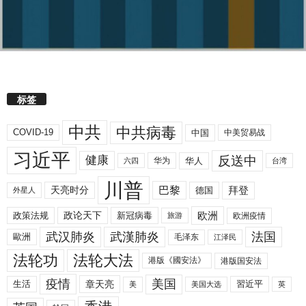
标签
中共
中共病毒
COVID-19
中国
中美贸易战
习近平
反送中
健康
华人
华为
六四
台湾
川普
拜登
天亮时分
巴黎
德国
外星人
欧洲
政策法规
政论天下
新冠病毒
欧洲疫情
旅游
武汉肺炎
武漢肺炎
法国
歐洲
毛泽东
江泽民
法轮功
法轮大法
港版《國安法》
港版国安法
美国
疫情
生活
章天亮
習近平
美
美国大选
英