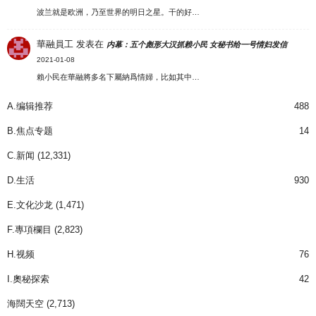
波兰就是欧洲，乃至世界的明日之星。干的好…
華融員工
发表在
内幕：五个彪形大汉抓赖小民 女秘书给一号情妇发信
2021-01-08
賴小民在華融將多名下屬納爲情婦，比如其中…
A.编辑推荐
488
B.焦点专题
14
C.新闻
(12,331)
D.生活
930
E.文化沙龙
(1,471)
F.專項欄目
(2,823)
H.视频
76
I.奧秘探索
42
海闊天空
(2,713)