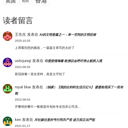
香港
英国
轮回
读者留言
王先生
发表在
AI的文明意蕴之一：单一空间的文明症候
2025-10-20
上周看到您的频道，一篇篇文章写的太好了
uslivjunoji
发表在
印度疫情海啸 欧洲议会呼吁停止航班入境
2022-08-30
新冠病毒一直在变种，真是太可怕了
royal blue
发表在
（独家）【我的比利时生活日记 5】 婆婆给我买了一双布
鞋
2022-08-03
开餐馆的餐巾一般都是外包给专业洗衣公司洗…
ken
发表在
斥社媒任意封号行同共产党 波兰拟立法严惩
2021-01-17