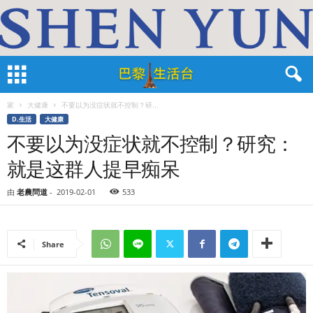
家
大健康
不要以为没症状就不控制？研...
D.生活
大健康
不要以为没症状就不控制？研究：
就是这群人提早痴呆
由
老農問道
-
2019-02-01
533
Share