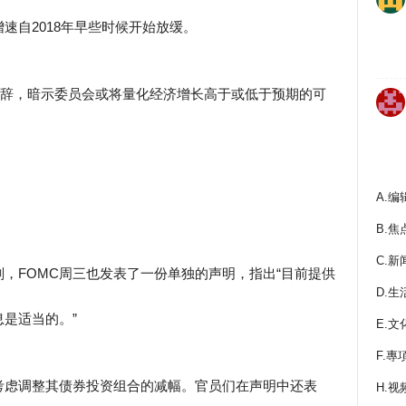
速自2018年早些时候开始放缓。
措辞，暗示委员会或将量化经济增长高于或低于预期的可
A.编
B.焦
C.新
，FOMC周三也发表了一份单独的声明，指出“目前提供
D.生
是适当的。”
E.文
F.專
考虑调整其债券投资组合的减幅。官员们在声明中还表
H.视