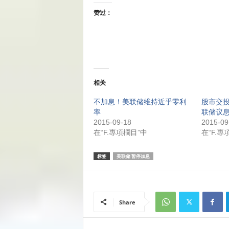
赞过：
相关
不加息！美联储维持近乎零利
股市交投
率
联储议
2015-09-18
2015-09
在“F.專項欄目”中
在“F.專
标签
美联储 暂停加息
Share