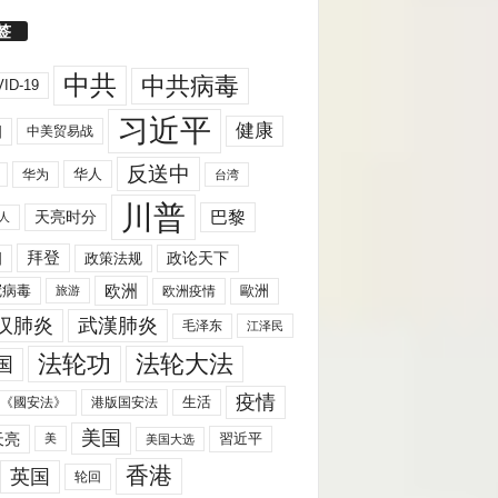
签
中共
中共病毒
ID-19
习近平
健康
国
中美贸易战
反送中
华人
华为
台湾
川普
天亮时分
巴黎
人
拜登
国
政策法规
政论天下
欧洲
歐洲
冠病毒
欧洲疫情
旅游
汉肺炎
武漢肺炎
毛泽东
江泽民
法轮功
法轮大法
国
疫情
生活
《國安法》
港版国安法
美国
天亮
習近平
美
美国大选
香港
英国
轮回