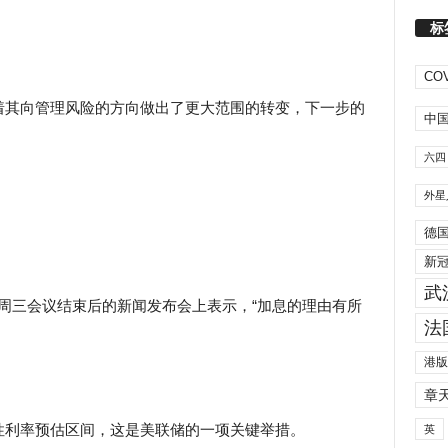
标
。
COV
着其向管理风险的方向做出了更大范围的转变，下一步的
中
六四
外星
德
新
武
ll）在周三会议结束后的新闻发布会上表示，“加息的理由有所
法
港版
章
性利率预估区间，这是美联储的一项关键举措。
英