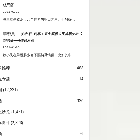
法严惩
2021-01-17
波兰就是欧洲，乃至世界的明日之星。干的好…
華融員工
发表在
内幕：五个彪形大汉抓赖小民 女
秘书给一号情妇发信
2021-01-08
賴小民在華融將多名下屬納爲情婦，比如其中…
辑推荐
488
点专题
14
闻
(12,331)
活
930
化沙龙
(1,471)
項欄目
(2,823)
频
76