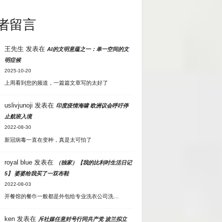
者留言
王先生
发表在
AI的文明意蕴之一：单一空间的文
明症候
2025-10-20
上周看到您的频道，一篇篇文章写的太好了
uslivjunoji
发表在
印度疫情海啸 欧洲议会呼吁停
止航班入境
2022-08-30
新冠病毒一直在变种，真是太可怕了
royal blue
发表在
（独家）【我的比利时生活日记
5】 婆婆给我买了一双布鞋
2022-08-03
开餐馆的餐巾一般都是外包给专业洗衣公司洗…
ken
发表在
斥社媒任意封号行同共产党 波兰拟立