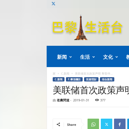
巴
黎
生
活
新闻
生活
文化
家
C.新闻
美联储首次政策声明 释暂停...
C.新闻
F.專項欄目
投資理財
综合新闻
美联储首次政策声
由
老農問道
-
2019-01-31
377
Share